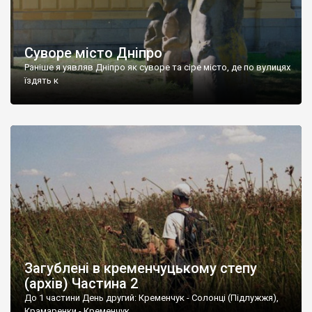
Суворе місто Дніпро
Раніше я уявляв Дніпро як суворе та сіре місто, де по вулицях
їздять к
Загублені в кременчуцькому степу
(архів) Частина 2
До 1 частини День другий: Кременчук - Солонці (Підлужжя),
Крамаренки - Кременчук