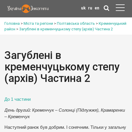
uk
ru
en
Головна
>
Міста та регіони
>
Полтавська область
>
Кременчуцький
район
>
Загублені в кременчуцькому степу (архів) Частина 2
Загублені в
кременчуцькому степу
(архів) Частина 2
До 1 частини
День другий: Кременчук – Солонці (Підлужжя), Крамаренки
– Кременчук
Наступний ранок був добрим. І сонячним. Тільки у загальну