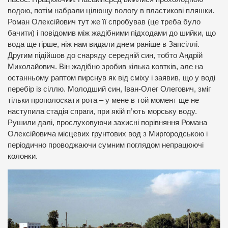
водою, потім набрали цілющу вологу в пластикові пляшки.
Роман Олексійович тут же її спробував (це треба було
бачити) і повідомив між жадібними підходами до шийки, що
вода ще гірше, ніж нам видали днем раніше в Запсіллі.
Другим підійшов до снаряду середній син, тобто Андрій
Миколайович. Він жадібно зробив кілька ковтків, але на
останньому раптом пирснув як від сміху і заявив, що у воді
перебір із сіллю. Молодший син, Іван-Олег Олегович, зміг
тільки прополоскати рота – у мене в той момент ще не
наступила стадія спраги, при якій п’ють морську воду.
Рушили далі, прослуховуючи захисні порівняння Романа
Олексійовича місцевих грунтових вод з Миргородською і
періодично проводжаючи сумним поглядом непрацюючі
колонки.