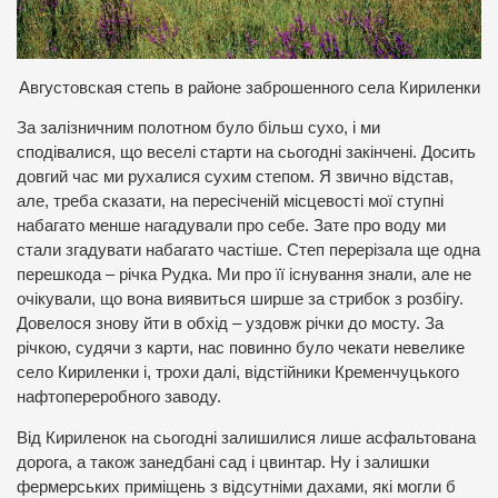
Августовская степь
в районе заброшенного села Кириленки
За залізничним полотном було більш сухо, і ми
сподівалися, що веселі старти на сьогодні закінчені. Досить
довгий час ми рухалися сухим степом. Я звично відстав,
але, треба сказати, на пересіченій місцевості мої ступні
набагато менше нагадували про себе. Зате про воду ми
стали згадувати набагато частіше. Степ перерізала ще одна
перешкода – річка Рудка. Ми про її існування знали, але не
очікували, що вона виявиться ширше за стрибок з розбігу.
Довелося знову йти в обхід – уздовж річки до мосту. За
річкою, судячи з карти, нас повинно було чекати невелике
село Кириленки і, трохи далі, відстійники Кременчуцького
нафтопереробного заводу.
Від Кириленок на сьогодні залишилися лише асфальтована
дорога, а також занедбані сад і цвинтар. Ну і залишки
фермерських приміщень з відсутніми дахами, які могли б