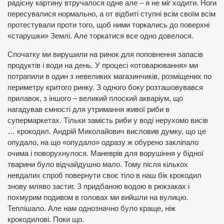
радісну картину втручалося одне але – я не міг ходити. Ноги
пересувалися нормально, а от відбиті ступні всім своїм всім
протестували проти того, щоб ними торкались до поверхні
«старушки» Землі. Але торкатися все одно довелося.
Спочатку ми вирушили на ринок для поповнення запасів
продуктів і води на день. У процесі «отоварювання» ми
потрапили в один з невеликих магазинчиків, розміщених по
периметру критого ринку. З одного боку розташовувався
прилавок, з іншого – великий плоский акваріум, що
нагадував ємності для утримання живої риби в
супермаркетах. Тільки замість риби у воді нерухомо висів
… крокодил. Андрій Миколайович висловив думку, що це
опудало, на що «опудало» одразу ж обурено закліпало
очима і поворухнулося. Маневрів для ворушіння у бідної
тварини було відчайдушно мало. Тому після кількох
невдалих спроб повернути своє тіло в наш бік крокодил
знову мляво застиг. З придбаною водою в рюкзаках і
похмурим подивом в головах ми вийшли на вулицю.
Теплішало. Але нам однозначно було краще, ніж
крокодилові. Поки що.