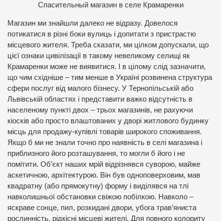
Спасительный магазин в селе Крамаренки
Магазин ми знайшли далеко не відразу. Довелося
потикатися в різні боки вулиць і допитати з пристрастю
місцевого жителя. Треба сказати, ми цілком допускали, що
цієї ознаки цивілізації в такому невеликому селищі як
Крамаренки може не виявитися. І в цілому слід зазначити,
що чим східніше – тим менше в Україні розвинена структура
сфери послуг від малого бізнесу. У Тернопільській або
Львівській областях і представити важко відсутність в
населеному пункті двох – трьох магазинів, не рахуючи
кіосків або просто влаштованих у дворі житлового будинку
місць для продажу-купівлі товарів широкого споживання.
Якщо б ми не знали точно про наявність в селі магазина і
приблизного його розташування, то могли б його і не
помітити. Об’єкт наших мрій відрізнявся суворою, майже
аскетичною, архітектурою. Він був одноповерховим, мав
квадратну (або прямокутну) форму і виділявся на тлі
навколишньої обстановки свіжою побілкою. Навколо –
яскраве сонце, пил, розкидані двори, убога трав’яниста
рослинність, рідкісні місцеві жителі. Для повного колориту