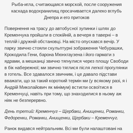
Рыба-игла, считающаяся морской, после сооружения
каскада водохранилищ просачивается далеко вглубь
Днепра и его притоков
Повернення на трасу до автобусної зупинки і шлях до
Кременчука пройшли в спокійній, а вечеря в таверні – в
теплій і дружній обстановці. На місто опускався вечір. У
парку звично стояли скульптурні зображення Чебурашки,
Крокодила Гени, барона Мюнхгаузена і його гармати з
ядрами, а мешканці звично тягнулися через площу Свободи
в бік набережної; ми звично тяглися після легкої прогулянки
в готель. Все здавалося звичним, і це давало підстави
вважати, що за такий короткий термін ми (у всякому разі, я і
Андрій Миколайович як мінімум) встигли освоїтися в
Кременчуці, навіть при тому, що знаходилися в ньому аж
ніяк не безперервно.
День третий: Кременчуг – Щербаки, Анищенки, Романки,
Федоренки, Романки, Анищенки, Щербаки – Кременчуг.
Ранок видався нейтральним. Всі ми були налаштовані на