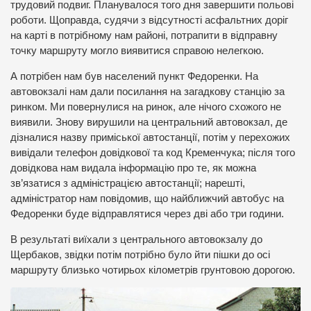
трудовий подвиг. Планувалося того дня завершити польові
роботи. Щоправда, судячи з відсутності асфальтних доріг
на карті в потрібному нам районі, потрапити в відправну
точку маршруту могло виявитися справою нелегкою.
А потрібен нам був населений пункт Федоренки. На
автовокзалі нам дали посилання на загадкову станцію за
ринком. Ми повернулися на ринок, але нічого схожого не
виявили. Знову вирушили на центральний автовокзал, де
дізналися назву приміської автостанції, потім у перехожих
вивідали телефон довідкової та код Кременчука; після того
довідкова нам видала інформацію про те, як можна
зв’язатися з адміністрацією автостанції; нарешті,
адміністратор нам повідомив, що найближчий автобус на
Федоренки буде відправлятися через дві або три години.
В результаті виїхали з центрального автовокзалу до
Щербаков, звідки потім потрібно було йти пішки до осі
маршруту близько чотирьох кілометрів грунтовою дорогою.