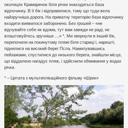
околицях Крамаренок біля річки знаходиться база
відпочинку. В її бік і відправилися, тому що туди вела
найзручніша дорога. На приватну територію бази відпочинку
входити виявилося заборонено. Без грошей – «не
відчувайте себе як вдома, тут вам завжди не раді, не
влаштовуйтесь зручніше …» *. Ми звернули в інший бік,
перепочили на покинутому пляжі біля стариці і, нарешті,
піднялися на високий берег Псла. Намилувавшись
пейзажами, спустилися до низького берега, знайшли місце,
що віддалено нагадує пляж, і здійснили обмивання у водах
річки.
* – Цитата з мультиплікаційного фільму «Шрек»