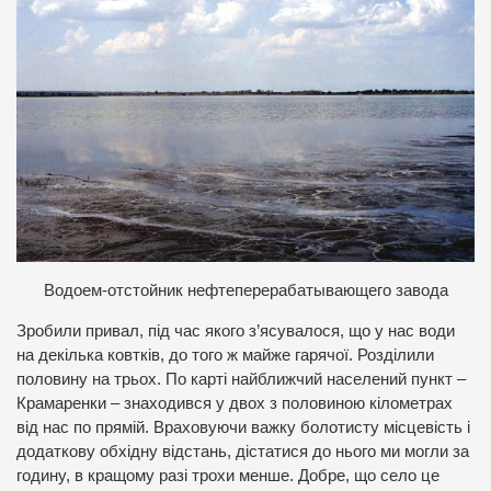
Водоем-отстойник нефтеперерабатывающего завода
Зробили привал, під час якого з’ясувалося, що у нас води
на декілька ковтків, до того ж майже гарячої. Розділили
половину на трьох. По карті найближчий населений пункт –
Крамаренки – знаходився у двох з половиною кілометрах
від нас по прямій. Враховуючи важку болотисту місцевість і
додаткову обхідну відстань, дістатися до нього ми могли за
годину, в кращому разі трохи менше. Добре, що село це