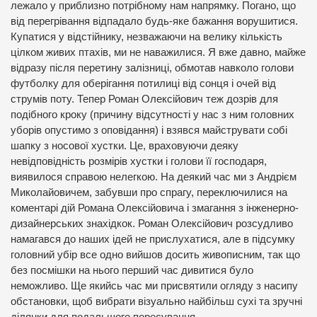
лежало у приблизно потрібному нам напрямку. Погано, що
від перегрівання відпадало будь-яке бажання ворушитися.
Купатися у відстійнику, незважаючи на велику кількість
цілком живих птахів, ми не наважилися. Я вже давно, майже
відразу після перетину залізниці, обмотав навколо голови
футболку для оберігання потилиці від сонця і очей від
струмів поту. Тепер Роман Олексійович теж дозрів для
подібного кроку (причину відсутності у нас з ним головних
уборів опустимо з оповідання) і взявся майструвати собі
шапку з носової хустки. Це, враховуючи деяку
невідповідність розмірів хустки і голови її господаря,
виявилося справою нелегкою. На деякий час ми з Андрієм
Миколайовичем, забувши про спрагу, переключилися на
коментарі дій Романа Олексійовича і змагання з інженерно-
дизайнерських знахідкок. Роман Олексійович розсудливо
намагався до наших ідей не прислухатися, але в підсумку
головний убір все одно вийшов досить живописним, так що
без посмішки на нього перший час дивитися було
неможливо. Ще якийсь час ми присвятили огляду з насипу
обстановки, щоб вибрати візуально найбільш сухі та зручні
ділянки для подальшого пересування.