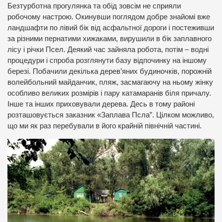
Безтурботна прогулянка та обід зовсім не сприяли
робочому настрою. Окинувши поглядом добре знайомі вже
ландшафти по лівий бік від асфальтної дороги і постеживши
за різними пернатими хижаками, вирушили в бік заплавного
лісу і річки Псел. Деякий час зайняла робота, потім – водні
процедури і спроба розглянути базу відпочинку на іншому
березі. Побачили декілька дерев’яних будиночків, порожній
волейбольний майданчик, пляж, засмагаючу на ньому жінку
особливо великих розмірів і пару катамаранів біля причалу.
Інше та інших приховували дерева. Десь в тому районі
розташовується заказник «Заплава Псла”. Цілком можливо,
що ми як раз перебували в його крайній північній частині.