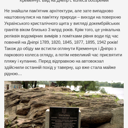
Кременчуг. Вид на Днепр с колеса обозрения
Не знайшли пам’ятник архітектури, але зате випадково
наштовхнулися на пам’ятку природи – виходи на поверхню
Українського кристалічного щита у вигляді докембрійських
гранітів віком близько 3 млрд років. Крім того, це унікальна
реліквія водомірних вимірів з помітками рівня води під час
повеней на Дніпрі 1789, 1820, 1845, 1877, 1895, 1942 років!
Також до обіду ми встигли оглянути Кременчук і Дніпро з
паркового колеса огляду, а потім невеликий час присвятити
пляжу і купанню. Перед відправкою на автовокзал
здійснили останній похід у таверну, що вже стала майже
рідною…