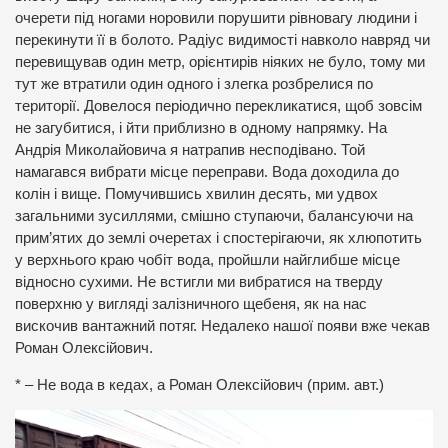
очерети під ногами норовили порушити рівновагу людини і
перекинути її в болото. Радіус видимості навколо навряд чи
перевищував один метр, орієнтирів ніяких не було, тому ми
тут же втратили один одного і злегка розбрелися по
території. Довелося періодично перекликатися, щоб зовсім
не загубитися, і йти приблизно в одному напрямку. На
Андрія Миколайовича я натрапив несподівано. Той
намагався вибрати місце переправи. Вода доходила до
колін і вище. Помучившись хвилин десять, ми удвох
загальними зусиллями, смішно ступаючи, балансуючи на
прим’ятих до землі очеретах і спостерігаючи, як хлюпотить
у верхнього краю чобіт вода, пройшли найглибше місце
відносно сухими. Не встигли ми вибратися на тверду
поверхню у вигляді залізничного щебеня, як на нас
вискочив вантажний потяг. Недалеко нашої появи вже чекав
Роман Олексійович.
* – Не вода в кедах, а Роман Олексійович (прим. авт.)