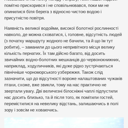
помітно прискорився і не сповільнювався, поки ми не
опинилися біля берега з відносно чистою водою і
присутністю повітря.
Наявність великої водойми, високої болотної рослинності
навколо, де можна сховатися, і, головне, відсутність людей
(з початку маршруту жодного не бачили, та й що їм тут
робити), – заманили до цього непривітного місця велику
кількість пернатих. Їх там дійсно багато, від досить
звичайних водно-болотних мешканців до червонокнижних,
наприклад, ходуличників, які дуже рідко зустрічаються
північніше чорноморського узбережжя. Також слід
зазначити, що до відсутності вороже налаштованих чужаків
птахи, схоже, вже звикли, тому на нас практично не
звертали увагу. Дві величезні білосніжні чаплі підпустили
нас досить близько, та й після того, як помітили гостей,
перемістилися на невелику відстань, залишаючись в полі
зору і зовсім не ховаючись.