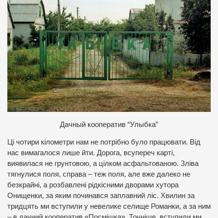
Дачный кооператив “Улыбка”
Ці чотири кілометри нам не потрібно було працювати. Від
нас вимагалося лише йти. Дорога, всупереч карті,
виявилася не грунтовою, а цілком асфальтованою. Зліва
тягнулися поля, справа – теж поля, але вже далеко не
безкрайні, а розбавлені рідкісними дворами хутора
Онищенки, за яким починався заплавний ліс. Хвилин за
тридцять ми вступили у невелике селище Романки, а за ним
– в дачний кооператив «Посмішка». Точніше, вступили ми,