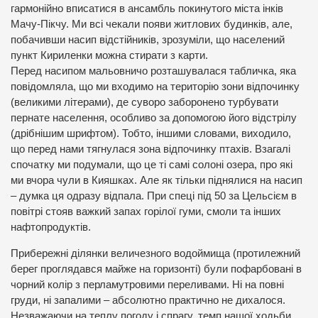
гармонійно вписатися в ансамбль покинутого міста інків
Мачу-Пікчу. Ми всі чекали появи житлових будинків, але,
побачивши насип відстійників, зрозуміли, що населений
пункт Кириленки можна стирати з карти.
Перед насипом мальовничо розташувалася табличка, яка
повідомляла, що ми входимо на територію зони відпочинку
(великими літерами), де суворо заборонено турбувати
пернате населення, особливо за допомогою його відстрілу
(дрібнішим шрифтом). Тобто, іншими словами, виходило,
що перед нами тягнулася зона відпочинку птахів. Взагалі
спочатку ми подумали, що це ті самі солоні озера, про які
ми вчора чули в Кияшках. Але як тільки піднялися на насип
– думка ця одразу відпала. При спеці під 50 за Цельсієм в
повітрі стояв важкий запах горілої гуми, смоли та інших
нафтопродуктів.
Прибережні ділянки величезного водоймища (протилежний
берег проглядався майже на горизонті) були пофарбовані в
чорний колір з перламутровими переливами. Ні на повні
груди, ні запалими – абсолютно практично не дихалося.
Незважаючи на теплу погоду і спрагу, темп нашої ходьби