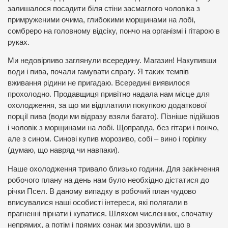
залишалося посадити біля стіни засмаглого чоловіка з
примруженими очима, глибокими морщинами на лобі,
сомбреро на головному відсіку, пончо на організмі і гітарою в
руках.
Ми недовірливо заглянули всередину. Магазин! Накупивши
води і пива, почали гамувати спрагу. Я таких темпів
вживання рідини не пригадаю. Всередині виявилося
прохолодно. Продавщиця привітно надала нам місце для
охолодження, за що ми відплатили покупкою додаткової
порції пива (води ми відразу взяли багато). Пізніше підійшов
і чоловік з морщинами на лобі. Щоправда, без гітари і пончо,
але з сином. Синові купив морозиво, собі – вино і горілку
(думаю, що навряд чи навпаки).
Наше охолодження тривало близько години. Для закінчення
робочого плану на день нам було необхідно дістатися до
річки Псел. В даному випадку в робочий план чудово
вписувалися наші особисті інтереси, які полягали в
прагненні пірнати і купатися. Шляхом численних, спочатку
непрямих, а потім і прямих ознак ми зрозуміли, що в