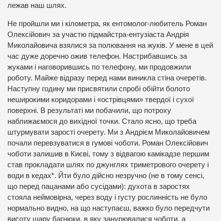
лежав наш шлях.
Не пройшли ми і кілометра, як ентомолог-любитель Роман
Олексійович за участю підмайстра-ентузіаста Андрія
Миколайовича взялися за полювання на жуків. У мене в цей
час дуже доречно ожив телефон. Настрибавшись за
жуками і наговорившись по телефону, ми продовжили
роботу. Майже відразу перед нами виникла стіна очеретів.
Наступну годину ми присвятили спробі обійти болото
неширокими коридорами і «острівцями» твердої і сухої
поверхні. В результаті ми побачили, що потроху
наближаємося до вихідної точки. Стало ясно, що треба
штурмувати зарості очерету. Ми з Андрієм Миколайовичем
почали перевзуватися в гумові чоботи. Роман Олексійович
чоботи залишив в Києві, тому з відвагою камікадзе першим
став прокладати шлях по джунглях триметрового очерету і
води в кедах*. Йти було дійсно незручно (не в тому сенсі,
що перед пацанами або сусідами): духота в заростях
стояла неймовірна, через воду і густу рослинність не було
нормально видно, на що наступаєш, важко було передчути
висоту шару багнюки, в яку занурювалися чоботи, а