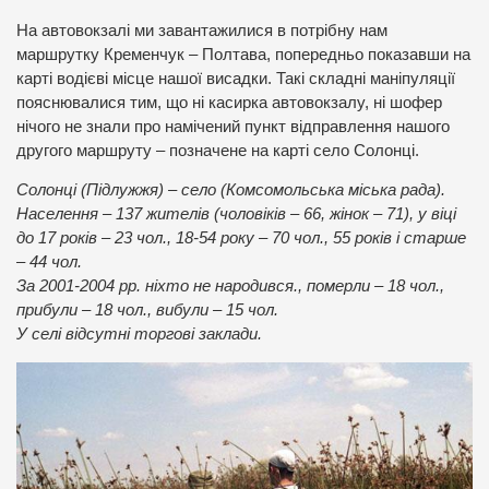
На автовокзалі ми завантажилися в потрібну нам
маршрутку Кременчук – Полтава, попередньо показавши на
карті водієві місце нашої висадки. Такі складні маніпуляції
пояснювалися тим, що ні касирка автовокзалу, ні шофер
нічого не знали про намічений пункт відправлення нашого
другого маршруту – позначене на карті село Солонці.
Солонці (Підлужжя) – село (Комсомольська міська рада).
Населення – 137 жителів (чоловіків – 66, жінок – 71), у віці
до 17 років – 23 чол., 18-54 року – 70 чол., 55 років і старше
– 44 чол.
За 2001-2004 рр. ніхто не народився., померли – 18 чол.,
прибули – 18 чол., вибули – 15 чол.
У селі відсутні торгові заклади.