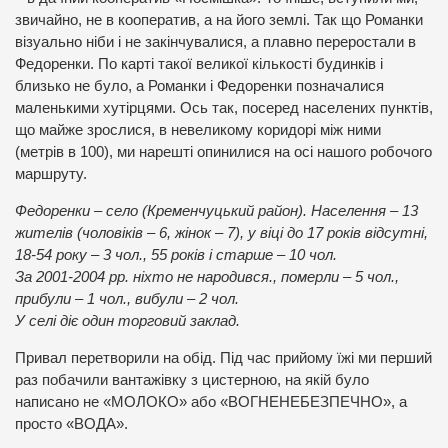
звичайно, не в кооператив, а на його землі. Так що Романки
візуально ніби і не закінчувалися, а плавно переростали в
Федоренки. По карті такої великої кількості будинків і
близько не було, а Романки і Федоренки позначалися
маленькими хутірцями. Ось так, посеред населених пунктів,
що майже зрослися, в невеликому коридорі між ними
(метрів в 100), ми нарешті опинилися на осі нашого робочого
маршруту.
Федоренки – село (Кременчуцький район). Населення – 13
жителів (чоловіків – 6, жінок – 7), у віці до 17 років відсутні,
18-54 року – 3 чол., 55 років і старше – 10 чол.
За 2001-2004 рр. ніхто не народився., померли – 5 чол.,
прибули – 1 чол., вибули – 2 чол.
У селі діє один торговий заклад.
Привал перетворили на обід. Під час прийому їжі ми перший
раз побачили вантажівку з цистерною, на якій було
написано не «МОЛОКО» або «ВОГНЕНЕБЕЗПЕЧНО», а
просто «ВОДА».