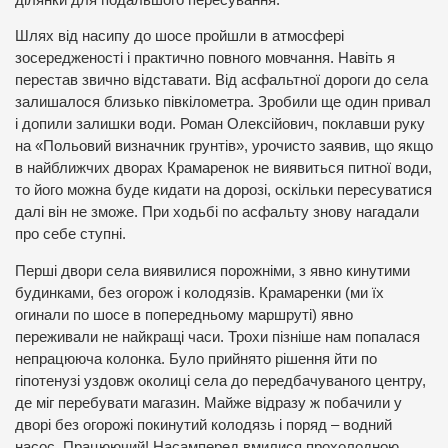
Шлях від насипу до шосе пройшли в атмосфері
зосередженості і практично повного мовчання. Навіть я
перестав звично відставати. Від асфальтної дороги до села
залишалося близько півкілометра. Зробили ще один привал
і допили залишки води. Роман Олексійович, поклавши руку
на «Польовий визначник грунтів», урочисто заявив, що якщо
в найближчих дворах Крамаренок не виявиться питної води,
то його можна буде кидати на дорозі, оскільки пересуватися
далі він не зможе. При ходьбі по асфальту знову нагадали
про себе ступні.
Перші двори села виявилися порожніми, з явно кинутими
будинками, без огорож і колодязів. Крамаренки (ми їх
огинали по шосе в попередньому маршруті) явно
переживали не найкращі часи. Трохи пізніше нам попалася
непрацююча колонка. Було прийнято рішення йти по
гіпотенузі уздовж околиці села до передбачуваного центру,
де міг перебувати магазин. Майже відразу ж побачили у
дворі без огорожі покинутий колодязь і поряд – водний
насос. Працюючий! Насамперед вмилися прохолодною