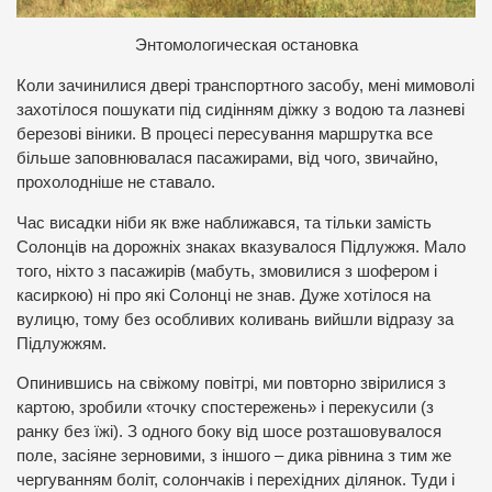
Энтомологическая остановка
Коли зачинилися двері транспортного засобу, мені мимоволі
захотілося пошукати під сидінням діжку з водою та лазневі
березові віники. В процесі пересування маршрутка все
більше заповнювалася пасажирами, від чого, звичайно,
прохолодніше не ставало.
Час висадки ніби як вже наближався, та тільки замість
Солонців на дорожніх знаках вказувалося Підлужжя. Мало
того, ніхто з пасажирів (мабуть, змовилися з шофером і
касиркою) ні про які Солонці не знав. Дуже хотілося на
вулицю, тому без особливих коливань вийшли відразу за
Підлужжям.
Опинившись на свіжому повітрі, ми повторно звірилися з
картою, зробили «точку спостережень» і перекусили (з
ранку без їжі). З одного боку від шосе розташовувалося
поле, засіяне зерновими, з іншого – дика рівнина з тим же
чергуванням боліт, солончаків і перехідних ділянок. Туди і