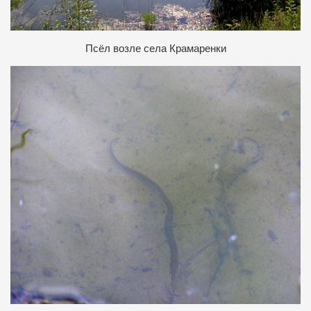
Псёл возле села Крамаренки