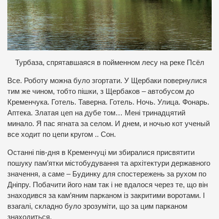
Турбаза, спрятавшаяся в пойменном лесу на реке Псёл
Все. Роботу можна було згортати. У Щербаки повернулися
тим же чином, тобто пішки, з Щербаков – автобусом до
Кременчука. Готель. Таверна. Готель. Ночь. Улица. Фонарь.
Аптека. Златая цеп на дубе том… Мені тринадцятий
минало. Я пас ягната за селом. И днем, и ночью кот ученый
все ходит по цепи кругом .. Сон.
Останні пів-дня в Кременчуці ми збиралися присвятити
пошуку пам’ятки містобудування та архітектури державного
значення, а саме – Будинку для спостережень за рухом по
Дніпру. Побачити його нам так і не вдалося через те, що він
знаходився за кам’яним парканом із закритими воротами. І
взагалі, складно було зрозуміти, що за цим парканом
знаходиться.