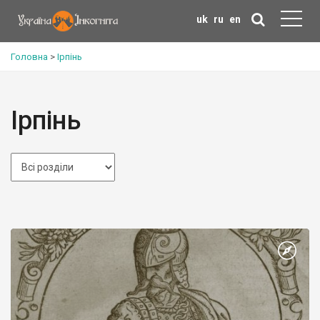
uk
ru
en
Головна
>
Ірпінь
Ірпінь