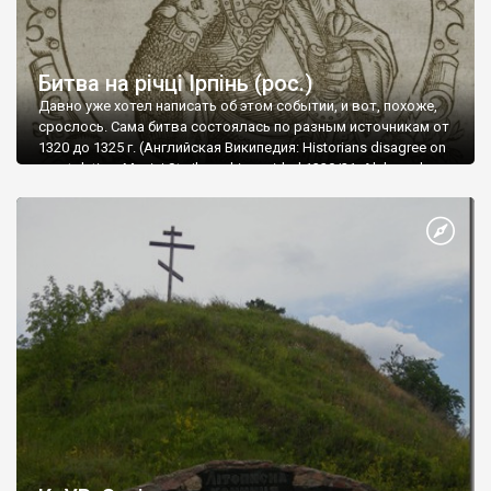
Битва на річці Ірпінь (рос.)
Давно уже хотел написать об этом событии, и вот, похоже,
срослось. Сама битва состоялась по разным источникам от
1320 до 1325 г. (Английская Википедия: Historians disagree on
exact dating: Maciej Stryjkowski provided 1320/21, Aleksandr
Ivanovich Rogov argues for 1322, C. S. Rowell for 1323, Feliks
Shabul'do for 1324, Romas Batūra for 1325). Сразу скажу, что
достоверного источника о том, где была битва не нашел (и
судя по форумам, он едва ли есть, буду благодарен, если кто
поделится, по некоторым рассуждениям все произошло
возле Белогородки). Тем не менее, жители города Ирпеня
утверждают, что все произошло не далеко от тех мест, где
сейчас находится их город. Даже называют более менее
точное место. Собственно река Ирпень сейчас: