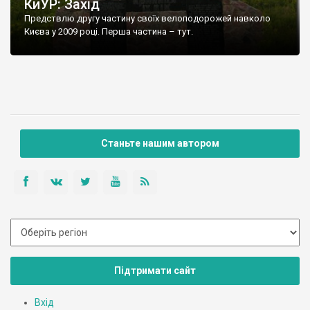
КиУР: Захід
Предствлю другу частину своїх велоподорожей навколо
Києва у 2009 році. Перша частина – тут.
Станьте нашим автором
Підтримати сайт
Вхід