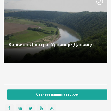
дерев'яну церкву Покрова Присвятої Богородиці.
Вид на село з дністровської кручі:
Каньйон Дністра. Урочище Данчиця
Знаходиться неподалеку села Долина Тлумацького району
Івано-Франківщини.
Пам’ятка природи місцевого значення, розташована на
високому березі Дністра.
Станьте нашим автором