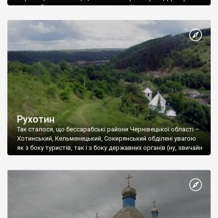
автомобільним мостом, що сполучає Хмельницьку та
Чернівецьку області. Хоча належність Хотинщини до
Буковини – питання спірне, адже Хотинщина – історично це
Північна Бессарабія, в останні роки назва «Буковина»
(точніше – «Північна Буковина») застосовується до всієї
Чернівецької області.
Рухотин
Так сталося, що бессарабські райони Чернівецької області –
Хотинський, Кельменецький, Сокирянський обділені увагою
як з боку туристів, так і з боку державних органів (ну, звичайн