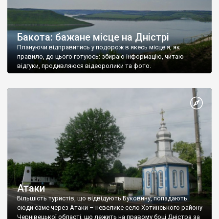
Бакота: бажане місце на Дністрі
Плануючи відправитись у подорож в якесь місце я, як
правило, до цього готуюсь: збираю інформацію, читаю
відгуки, продивляюся відеоролики та фото.
Атаки
Більшість туристів, що відвідують Буковину, попадають
сюди саме через Атаки – невелике село Хотинського району
Чернівецької області, що лежить на правому боці Дністра за