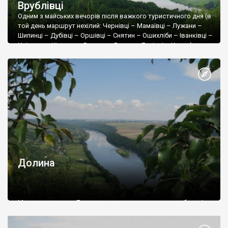
Врублівці
Одним з майських вечорів після важкого туристичного дня (в
той день маршрут нехілий: Чернівці – Мамаївці – Лужани –
Шипинці – Дубівці – Оршівці – Снятин – Ошихліби – Іванківці –
Хлівище – Кіцмань – Валява – Бояни – Динівці – Хотин) я
нарешті дістався Кам’янця. Цього дня пізно увечері до мене в
Кам’янець повинні були приїхати мої київські друзі Богдан і
Наталка, але їхній поїзд прибував майже опівночі. Знявши
номер в готелі «Садиба» для себе і для них, я шукав, чим
зайняти себе на 4 години, що залишилися до їхнього приїзду.
Долина
Мальовниче село Долина розташовано на правому березі
Дністра на кордоні Івано-Франківщини і Тернопілля.
Крім нереально красивих краєвидів, у селі можна подивитися