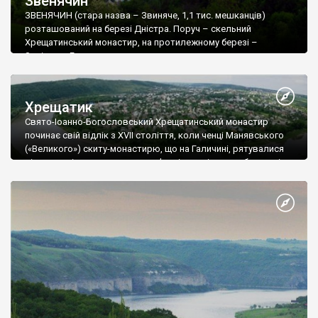
Звенячин
ЗВЕНЯЧИН (стара назва – Звиняче, 1,1 тис. мешканців)
розташований на березі Дністра. Поруч – скельний
Хрещатинський монастир, на протилежному березі –
Заліщики. Головна дорога проходить через село по дну
глибокого яру. Щоб оцінити всю красу місця варто піднятися
від дороги на будь який уклін яру. Звідси у північному
напрямку відкривається панорама села із церквою Різдва
Хрещатик
Богородиці – архітектурної пам’ятки національного значення,
Свято-Іоанно-Богословський Хрещатинський монастир
а далі за Дністром видніється тернопільський берег і місто
починає cвій відлік з ХVII століття, коли ченці Манявського
Заліщики.
(«Великого») скиту-монастирю, що на Галичині, рятувалися
від переслідування православ’я унією у відносно безпечні
задністрянські землі Буковини.