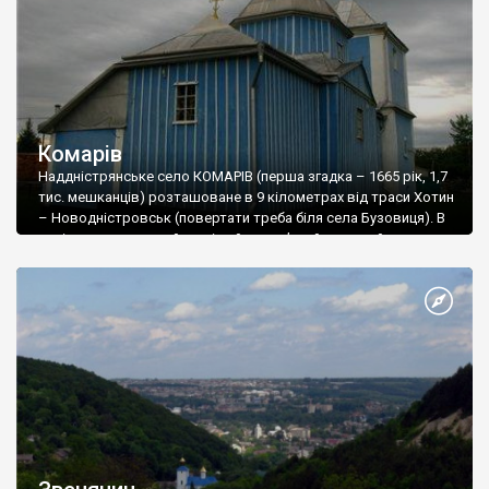
Комарів
Наддністрянське село КОМАРІВ (перша згадка – 1665 рік, 1,7
тис. мешканців) розташоване в 9 кілометрах від траси Хотин
– Новодністровськ (повертати треба біля села Бузовиця). В
селі знаходиться найстаріший дерев’яний храм району –
Успенська церква, зведена у 1765 році. Храм є тризрубним
одноверхим. Над навою підвищується восьмерик куполу,
бабинець і вівтарна частина мають бічні прибудови. Пізніше
до бабинця прибудували двоярусну муровану вежу-дзвіницю,
яка явно домінує в ансамблі.