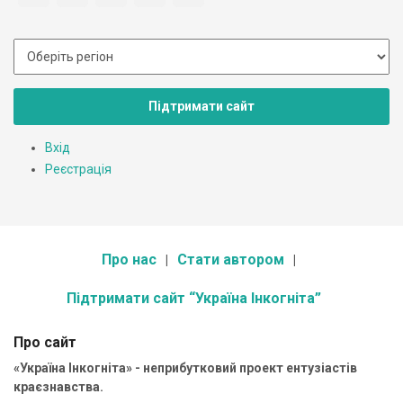
Підтримати сайт
Вхід
Реєстрація
Про нас
Стати автором
Підтримати сайт “Україна Інкогніта”
Про сайт
«Україна Інкогніта» - неприбутковий проект ентузіастів
краєзнавства.