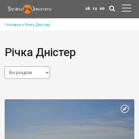
uk
ru
en
Головна
>
Річка Дністер
Річка Дністер