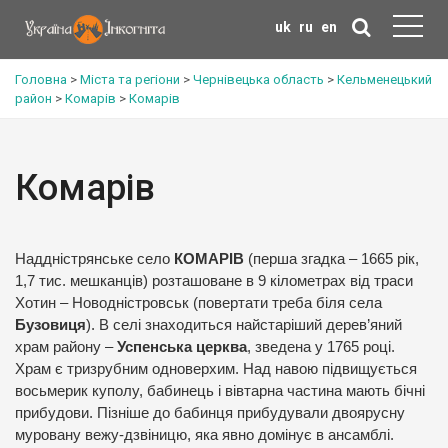
uk
ru
en
Головна
>
Міста та регіони
>
Чернівецька область
>
Кельменецький
район
>
Комарів
>
Комарів
Комарів
Наддністрянське село
КОМАРІВ
(перша згадка – 1665 рік,
1,7 тис. мешканців) розташоване в 9 кілометрах від траси
Хотин – Новодністровськ (повертати треба біля села
Бузовиця
). В селі знаходиться найстаріший дерев’яний
храм району –
Успенська церква
, зведена у 1765 році.
Храм є тризрубним одноверхим. Над навою підвищується
восьмерик куполу, бабинець і вівтарна частина мають бічні
прибудови. Пізніше до бабинця прибудували двоярусну
муровану вежу-дзвіницю, яка явно домінує в ансамблі.