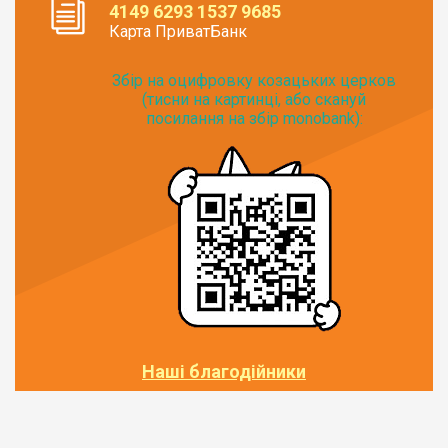
4149 6293 1537 9685
Карта ПриватБанк
Збір на оцифровку козацьких церков
(тисни на картинці, або скануй
посилання на збір monobank):
Наші благодійники