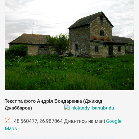
Текст та фото Андрія Бондаренка (Джихад
Джаббаров)
andy_babubudu
48.560477, 26.987864 Дивитись на мапі
Google
Maps