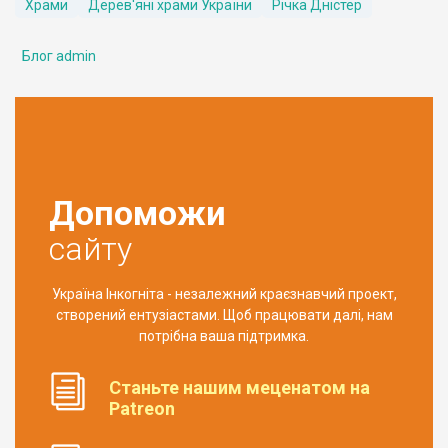
Храми
Дерев'яні храми України
Річка Дністер
Блог admin
Допоможи
сайту
Україна Інкогніта - незалежний краєзнавчий проект,
створений ентузіастами. Щоб працювати далі, нам
потрібна ваша підтримка.
Станьте нашим меценатом на
Patreon