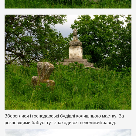
Збереглися і господарські будівлі колишнього маєтку. За
розповідями бабусі тут знаходився невеликий завод.