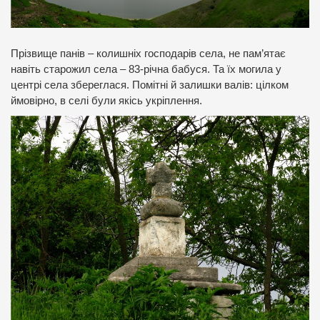
Прізвище панів – колишніх господарів села, не пам’ятає
навіть старожил села – 83-річна бабуся. Та їх могила у
центрі села збереглася. Помітні й залишки валів: цілком
ймовірно, в селі були якісь укріплення.