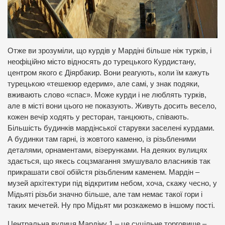
Отже ви зрозуміли, що курдів у Мардіні більше ніж турків, і
неофіційно місто відносять до турецького Курдистану,
центром якого є Діярбакир. Вони реагують, коли їм кажуть
турецькою «тешекюр едерим», але самі, у знак подяки,
вживають слово «спас». Може курди і не люблять турків,
але в місті вони цього не показують. Живуть досить весело,
кожен вечір ходять у ресторан, танцюють, співають.
Більшість будинків мардінської старувки заселені курдами.
А будинки там гарні, із жовтого каменю, із різьбленими
деталями, орнаментами, візерунками. На деяких вулицях
здається, що якесь соцзмагання змушувало власників так
прикрашати свої обійстя різьбленим каменем. Мардін –
музей архітектури під відкритим небом, хоча, скажу чесно, у
Мідьяті різьби значно більше, але там немає такої гори і
таких мечетей. Ну про Мідьят ми розкажемо в іншому пості.
Центральна вулиця Мардіну 1 – це суцільне торговище –