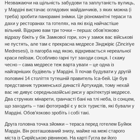
Незважаючи на щільність забудови та заплутаність вулиць,
у Мардіні вистачає оглядових майданчиків, з яких можна (і
треба) зробити панорамні знімки. Це різноманітні тераси та
дахи у ресторанах та готелях, на які вхід найчастіше
вільний. Відкрию вам три точки – перша: обов’язково
відразу біжіть у бік Замкової гори, хоч у замок вас військові
не пустять, але там є прекрасна медресе Зінджіріє (Zinciriye
Medresesi), із пагорба над якою, відкривається нереальної
краси пейзаж. Особливо гарні тут заходи сонця. І скажу
чесно – сама медресе теж варта уваги – це одна із
найгарніших будівель у Мардіні. Її почав будувати у другій
половині 14 століття тутешній правитель Іса-бей. Це був
представник туркменської династії Артукидів, тому нехай
вас не дивує середньоазійські риси у архітектурі медресе.
Два струнких мінарети, гранчасті бані на тлі неба, із сонцем,
що заходить – такі фотографії є у всіх туристів, які бували у
Мардіні. Обов’язково зробіть і собі такі.
Друга головна точка зйомки – тераса перед готелем Буйюк
Мардін. Він розташований знизу, майже на межі старого
міста із Сирійською рівниною. На карті Гугла ви його