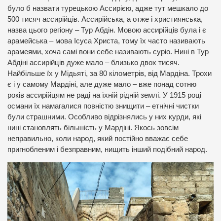
було б назвати турецькою Ассирією, адже тут мешкало до
500 тисяч ассирійців. Ассирійська, а отже і християнська,
назва цього регіону – Тур Абдін. Мовою ассирійців була і є
арамейська – мова Ісуса Христа, тому їх часто називають
арамеями, хоча самі вони себе називають суріо. Нині в Тур
Абдіні ассирійців дуже мало – близько двох тисяч.
Найбільше їх у Мідьяті, за 80 кілометрів, від Мардіна. Трохи
є і у самому Мардіні, але дуже мало – вже понад сотню
років ассирійцям не раді на їхній рідній землі. У 1915 році
османи їх намагалися повністю знищити – етнічні чистки
були страшними. Особливо відрізнялись у них курди, які
нині становлять більшість у Мардіні. Якось зовсім
неправильно, коли народ, який постійно вважає себе
пригнобленим і безправним, нищить інший подібний народ.