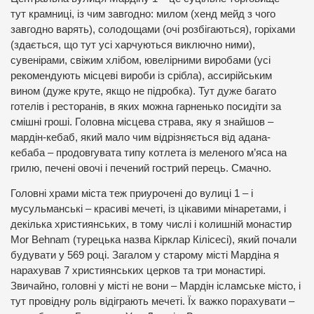
тут крамниці, із чим завгодно: милом (хенд мейд з чого
завгодно варять), солодощами (очі розбігаються), горіхами
(здається, що тут усі харчуються виключно ними),
сувенірами, свіжим хлібом, ювелірними виробами (усі
рекомендують місцеві вироби із срібла), ассирійським
вином (дуже круте, якщо не підробка). Тут дуже багато
готелів і ресторанів, в яких можна гарненько посидіти за
смішні гроші. Головна місцева страва, яку я знайшов –
мардін-кебаб, який мало чим відрізняється від адана-
кебаба – продовгувата типу котлета із меленого м’яса на
грилю, печені овочі і печений гострий перець. Смачно.
Головні храми міста теж приурочені до вулиці 1 – і
мусульманські – красиві мечеті, із цікавими мінаретами, і
декілька християнських, в тому числі і колишній монастир
Mor Behnam (турецька назва Кірклар Кілісесі), який почали
будувати у 569 році. Загалом у старому місті Мардіна я
нарахував 7 християнських церков та три монастирі.
Звичайно, головні у місті не вони – Мардін ісламське місто, і
тут провідну роль відіграють мечеті. Їх важко порахувати –