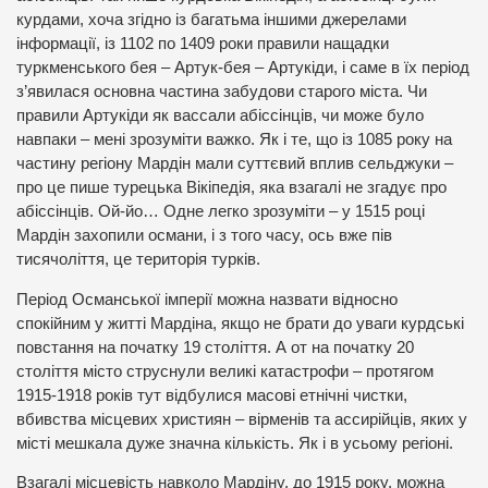
курдами, хоча згідно із багатьма іншими джерелами
інформації, із 1102 по 1409 роки правили нащадки
туркменського бея – Артук-бея – Артукіди, і саме в їх період
з’явилася основна частина забудови старого міста. Чи
правили Артукіди як вассали абіссінців, чи може було
навпаки – мені зрозуміти важко. Як і те, що із 1085 року на
частину регіону Мардін мали суттєвий вплив сельджуки –
про це пише турецька Вікіпедія, яка взагалі не згадує про
абіссінців. Ой-йо… Одне легко зрозуміти – у 1515 році
Мардін захопили османи, і з того часу, ось вже пів
тисячоліття, це територія турків.
Період Османської імперії можна назвати відносно
спокійним у житті Мардіна, якщо не брати до уваги курдські
повстання на початку 19 століття. А от на початку 20
століття місто струснули великі катастрофи – протягом
1915-1918 років тут відбулися масові етнічні чистки,
вбивства місцевих християн – вірменів та ассирійців, яких у
місті мешкала дуже значна кількість. Як і в усьому регіоні.
Взагалі місцевість навколо Мардіну, до 1915 року, можна