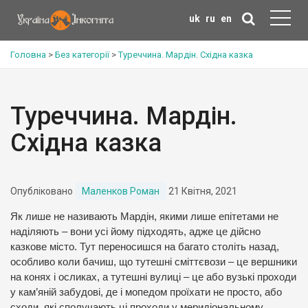
uk
ru
en
Головна
>
Без категорії
>
Туреччина. Мардін. Східна казка
Туреччина. Мардін.
Східна казка
Опубліковано
Маленков Роман
21 Квітня, 2021
Як лише не називають Мардін, якими лише епітетами не
наділяють – вони усі йому підходять, адже це дійсно
казкове місто. Тут переносишся на багато століть назад,
особливо коли бачиш, що тутешні сміттєвози – це вершники
на конях і осликах, а тутешні вулиці – це або вузькі проходи
у кам’яній забудові, де і мопедом проїхати не просто, або
сходи, які сполучають ці проходи у меридіональному