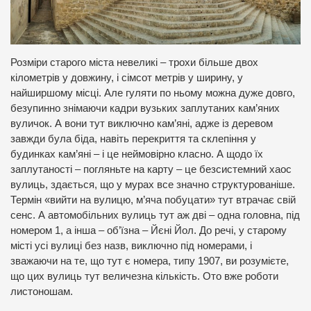
Розміри старого міста невеликі – трохи більше двох
кілометрів у довжину, і сімсот метрів у ширину, у
найширшому місці. Але гуляти по ньому можна дуже довго,
безупинно знімаючи кадри вузьких заплутаних кам’яних
вуличок. А вони тут виключно кам’яні, адже із деревом
завжди була біда, навіть перекриття та склепіння у
будинках кам’яні – і це неймовірно класно. А щодо їх
заплутаності – погляньте на карту – це безсистемний хаос
вулиць, здається, що у мурах все значно структурованіше.
Термін «вийти на вулицю, м’яча побуцати» тут втрачає свій
сенс. А автомобільних вулиць тут аж дві – одна головна, під
номером 1, а інша – об’їзна – Йєні Йол. До речі, у старому
місті усі вулиці без назв, виключно під номерами, і
зважаючи на те, що тут є номера, типу 1907, ви розумієте,
що цих вулиць тут величезна кількість. Ото вже роботи
листоношам.