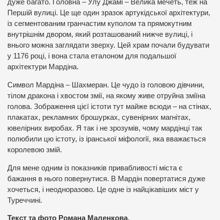
дуже багато. Головна – Улу Джамі – Велика мечеть, теж на
Першій вулиці. Це ще один зразок артукідської архітектури,
із сегментованим гранчастим куполом та прямокутним
внутрішнім двором, який розташований нижче вулиці, і
внього можна заглядати зверху. Цей храм почали будувати
у 1176 році, і вона стала еталоном для подальшої
архітектури Мардіна.
Символ Мардіна – Шахмеран. Це чудо із головою дівчини,
тілом дракона і хвостом змії, на якому живе отруйна зміїна
голова. Зображення цієї істоти тут майже всюди – на стінах,
плакатах, рекламних брошурках, сувенірних магнітах,
ювелірних виробах. Я так і не зрозумів, чому мардінці так
полюбили цю істоту, із іранської міфології, яка вважається
королевою змій.
Для мене одним із показників привабливості міста є
бажання в нього повернутися. В Мардін повертатися дуже
хочеться, і неодноразово. Це одне із найцікавіших міст у
Туреччині.
Текст та фото Романа Маленкова.