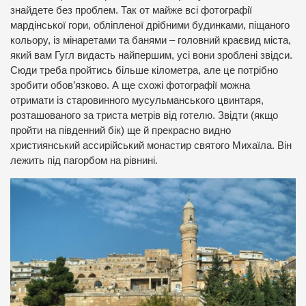
знайдете без проблем. Так от майже всі фотографії
мардінської гори, обліпленої дрібними будинками, піщаного
кольору, із мінаретами та банями – головний краєвид міста,
який вам Гугл видасть найпершим, усі вони зроблені звідси.
Сюди треба пройтись більше кілометра, але це потрібно
зробити обов’язково. А ще схожі фотографії можна
отримати із старовинного мусульманського цвинтаря,
розташованого за триста метрів від готелю. Звідти (якщо
пройти на південний бік) ще й прекрасно видно
християнський ассирійський монастир святого Михаїла. Він
лежить під пагорбом на рівнині.