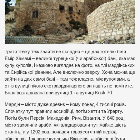
Третя точку теж знайти не складно – це дах готелю біля
Емір Хамамі – великої турецької (чи арабської) бані, яка має
купу куполів, і казково виглядає на фото, на тлі мардінських
та Сирійської рівнини. Але виключно зверху. Хоча можна ще
зайти на дах самої бані – там теж класно, між куполами, а
от із вулиці нічого екстраординарного ви навіть не помітите.
Баня розташована при вулиці 1 та вулиці Kosk 70.
Мардін – місто дуже древнє – йому понад 4 тисячі років.
Спочатку тут правили ассирійці, потім хетти та Урарту.
Потім були Персія, Македонія, Рим, Візантія. У 640 році
місто захопили араби, які владарювали тут майже шість
століть, а у 1202 році почався трьохсотлітній період
абіссінців. Так пише курдська Вікіпедія, а абіссінці були