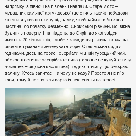
напрямку із півночі на південь і навпаки. Старе місто –
мурашник кам’яної артукідської (це стиль такий) побудови,
котиться униз по схилу від замку, який займає військова
частина, до початку безмежної Сирійської рівнини. Всі вікна
будинків повернуті на південь, до Сирії, до якої звідси
якихось 20 кілометрів, і майже завжди ця рівнина схожа на
оповите туманами зеленувате море. Отак можна сидіти
годинами, десь на терасі, сьорбати міцний турецький чай,
або фантастичне ассирійське вино (головне не купуйте типу
домашнє – рідкісна кислятина), і вдивлятися у цю безкраю
далину. Хтось запитає – а чому не каву? Просто я не п’ю
кави, тому й не знаю чи варто із нею сидіти на терасі.