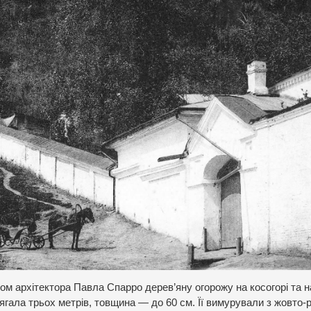
том архітектора Павла Спарро дерев’яну огорожу на косогорі та на
ягала трьох метрів, товщина — до 60 см. Її вимурували з жовто-