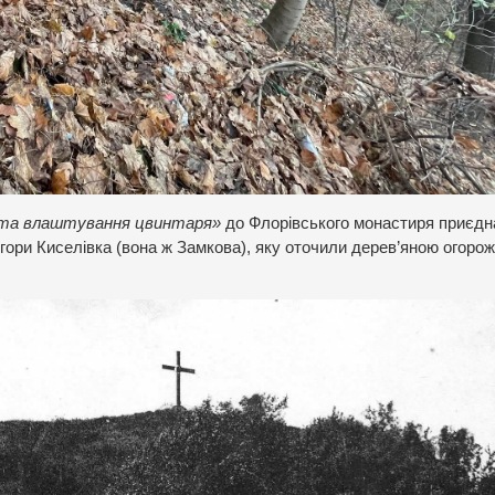
 та влаштування цвинтаря»
до Флорівського монастиря приєдн
 гори Киселівка (вона ж Замкова), яку оточили дерев’яною огоро