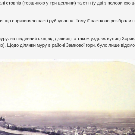
і стовпів (товщиною у три цеглини) та стін (у дві з половиною ц
, що спричиняло часті руйнування. Тому її частково розібрали 
ру: на південний схід від дзвіниці, а також уздовж вулиці Хорив
ано). Щодо ділянки муру в районі Замкової гори, було лише відомо