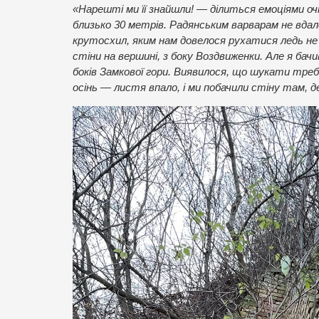
«Нарешті ми її знайшли! — ділиться емоціями оч
близько 30 метрів. Радянським варварам не вда
крутосхил, яким нам довелося рухатися ледь не 
стіни на вершині, з боку Воздвиженки. Але я бачи
боків Замкової гори. Виявилося, що шукати треба
осінь — листя впало, і ми побачили стіну там, де