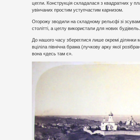
цегли. Конструкція складалася з квадратних у план
увінчаних простим уступчастим карнизом.
Огорожу зводили на складному рельєфі зі зсувами
столітті, а цеглу використали для нових будівель.
До нашого часу збереглися лише окремі ділянки му
вціліла північна брама (лучкову арку якої розібр
вона «десь там є».