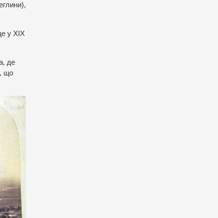
еглини),
ще у ХІХ
а, де
, що