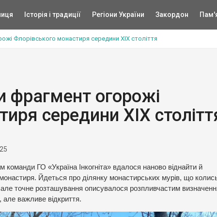
ниця
Історія і традиції
Регіони України
Закордон
Пам'
рожі Флорівського монастиря середини XIX століття
ли фрагмент огорожі
тиря середини XIX столітт
025
м команди ГО «Україна Інкогніта» вдалося наново віднайти й
 монастиря. Йдеться про ділянку монастирських мурів, що колис
о, але точне розташування описувалося розпливчастим визначен
 але важливе відкриття.