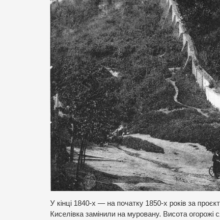
У кінці 1840-х — на початку 1850-х років за проєк
Киселівка замінили на муровану. Висота огорожі с