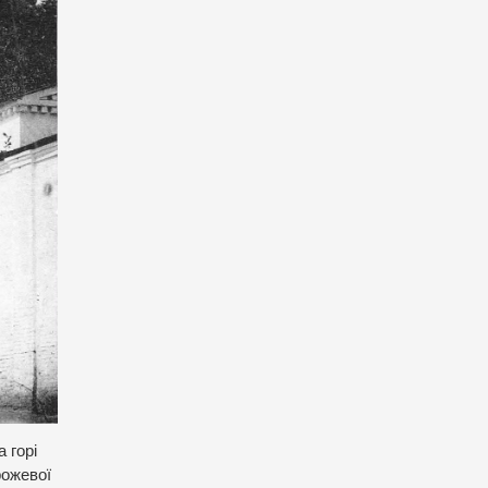
 горі
рожевої