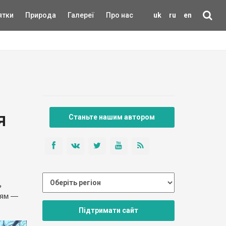
ятки
Природа
Галереї
Про нас
uk
ru
en
я
Станьте нашим автором
ь
ням —
Підтримати сайт