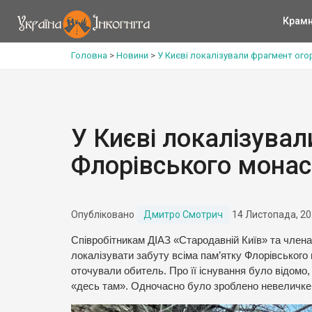
Крам
Головна
>
Новини
>
У Києві локалізували фрагмент ого
У Києві локалізува
Флорівського монас
Опубліковано
Дмитро Смотрич
14 Листопада, 2
Співробітникам ДІАЗ «Стародавній Київ» та члена
локалізувати забуту всіма пам’ятку Флорівського
оточували обитель. Про її існування було відом
«десь там». Одночасно було зроблено невеличке,