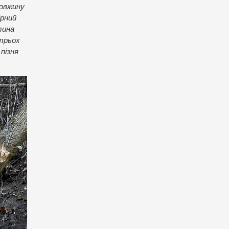
довжину
ірний
тина
 трьох
пізня