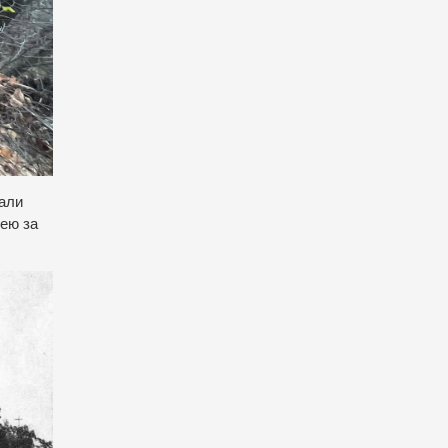
али
жею за