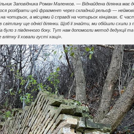
ільник Заповідника Роман Маленков. — Віднайдена ділянка має 
лося розібрати цей фрагмент через складний рельєф — неймов
на чотирьох, а місцями й справді на чотирьох кінцівках. Є час
в світлину ще однієї ділянки. Щоб її знайти, ми обійшли схили з
 було з південного боку. Тут нам допомогли метод дедукції та 
 влітку її ховали густі хащі»
.