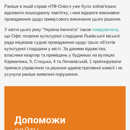
Раніше в іншій справі «ПФ-Онікс» уже було зобов’язано
відновити пошкоджену пам’ятку, і нині відкрите виконавче
провадження щодо примусового виконання цього рішення.
У квітні цього року “Україна Інкогніта” також
повідомляла
,
що Офіс охорони культурної спадщини Львівської міської
ради ініціював судові провадження щодо трьох об’єктів
культурної спадщини у місті. За даними відомства,
власники квартир та приміщень у будинках на вулицях
Кармалюка, 9, Стецька, 4 та Личаківській, 1 проігнорували
приписи управління та рішення адміністративної комісії і не
усунули раніше виявлені порушення.
Допоможи