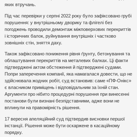
яких втручань.
Під час перевірки у серпні 2022 року було зафіксовано грубі
порушення: у внутрішньому дворику та флігелі без
погоджень проводили демонтаж міжповерхових перекриттів
і історичних балок, руйнування внутрішніх і частково
зовнішніх стін, зняття даху.
Також зафіксовано пониження рівня ґрунту, бетонування та
облаштування перекриттів на металевих балках. Ці факти
підтверджені актом обстеження й підтверджені судами.
Попри заперечення компанії, яка намагалася довести, що не
здійснювала жодних робіт, суд встановив: саме «ПФ-Онікс»
є власником приміщень і відповідальним за їхній стан.
Аргументи про нібито процедурні порушення при винесенні
постанови були визнані безпідставними, адже вони не
вплинули на правомірність рішення.
17 вересня апеляційний суд підтвердив висновки першої
інстанції. Рішення може бути оскаржене в касаційному
порядку.