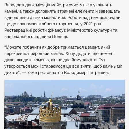
Впродовж двох місяців майстри очистять та укріплять
камені, а також доповнять втрачені елементи й завершать
відновлення аттика монастиря. Роботи над ним розпочали
ще до повномасштабного вторгнення, у 2021 році.
Реставраційні роботи фінансує Міністерство культури та
національної спадщини Польщі.
“Можете побачити як добре тримається цемент, який
перекриває природний камінь. Хочу додати, що цемент
дуже шкодить каменю, він не дає йому дихати. Тут
утворюється мох і стараємося це все зняти, щоб камінь міг
дихати”, — каже реставратор Володимир Петришин.