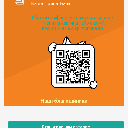
Карта ПриватБанк
Збір на оцифровку козацьких церков
(тисни на картинці, або скануй
посилання на збір monobank):
Наші благодійники
Станьте нашим автором