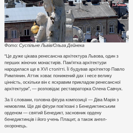
Фото: Суспільне Львів/Ольга Дейнека
“Це дуже цікава ренесансна архітектура Львова, один з
перших жіночих монастирів. Пам’ятка архітектури
народилася ще в XVI столітті. Її будував архітектор Павло
Римлянин. Аттик ховає понижений дах і несе велику
цінність, оскільки він є яскравим прикладом ренесансної
архітектури”, — розповідає реставраторка Олена Савчук.
За її словами, головна фігура композиції — Діва Марія з
немовлям. Ще дві фігури пов’язані з Бенедиктинським
орденом — святий Бенедикт, засновник ордену
бенедиктинців і його учень Плацит, а також ангел-
охоронець.