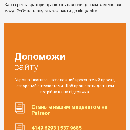
Зараз реставратори працюють над очищенням каменю від
моху. Роботи планують закінчити до кінця літа.
Допоможи
сайту
Україна Інкогніта - незалежний краєзнавчий проект,
створений ентузіастами. Щоб працювати далі, нам
потрібна ваша підтримка.
Станьте нашим меценатом на
Patreon
4149 6293 1537 9685