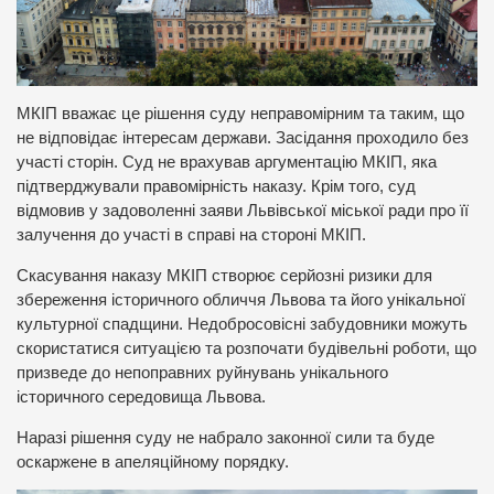
МКІП вважає це рішення суду неправомірним та таким, що
не відповідає інтересам держави. Засідання проходило без
участі сторін. Суд не врахував аргументацію МКІП, яка
підтверджували правомірність наказу. Крім того, суд
відмовив у задоволенні заяви Львівської міської ради про її
залучення до участі в справі на стороні МКІП.
Скасування наказу МКІП створює серйозні ризики для
збереження історичного обличчя Львова та його унікальної
культурної спадщини. Недобросовісні забудовники можуть
скористатися ситуацією та розпочати будівельні роботи, що
призведе до непоправних руйнувань унікального
історичного середовища Львова.
Наразі рішення суду не набрало законної сили та буде
оскаржене в апеляційному порядку.