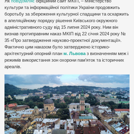
Як
повідомляє
офіційний сайт МКІП, – Міністерство
культури та інформаційної політики України продовжить
боротьбу за збереження культурної спадщини та оскаржить
в апеляційному порядку рішення Київського окружного
адміністративного суду від 15 липня 2024 року. Ним він
визнав протиправним наказ МКІП від 22 січня 2024 року №
35 «Про затвердження науково-проектної документації».
Фактично цим наказом було затверджено історико-
архітектурний опорний план
м. Львова
з визначенням меж і
режимів використання зон охорони пам’яток та історичних
ареалів.