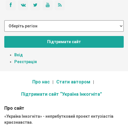
Підтримати сайт
Вхід
Реєстрація
Про нас
Стати автором
Підтримати сайт “Україна Інкогніта”
Про сайт
«Україна Інкогніта» - неприбутковий проект ентузіастів
краєзнавства.