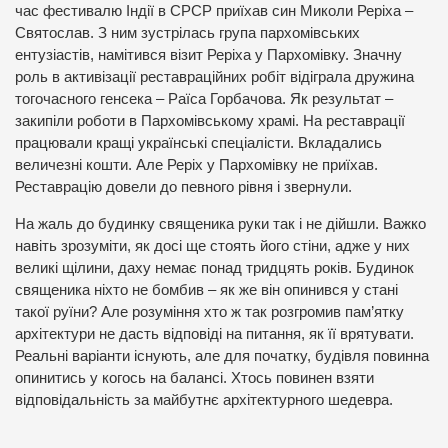
час фестивалю Індії в СРСР приїхав син Миколи Реріха –
Святослав. З ним зустрілась група пархомівських
ентузіастів, намітився візит Реріха у Пархомівку. Значну
роль в активізації реставраційних робіт відіграла дружина
тогочасного генсека – Раїса Горбачова. Як результат –
закипіли роботи в Пархомівському храмі. На реставрації
працювали кращі українські спеціалісти. Вкладались
величезні кошти. Але Реріх у Пархомівку не приїхав.
Реставрацію довели до певного рівня і звернули.
На жаль до будинку священика руки так і не дійшли. Важко
навіть зрозуміти, як досі ще стоять його стіни, адже у них
великі щілини, даху немає понад тридцять років. Будинок
священика ніхто не бомбив – як же він опинився у стані
такої руїни? Але розуміння хто ж так розгромив пам’ятку
архітектури не дасть відповіді на питання, як її врятувати.
Реальні варіанти існують, але для початку, будівля повинна
опинитись у когось на балансі. Хтось повинен взяти
відповідальність за майбутнє архітектурного шедевра.