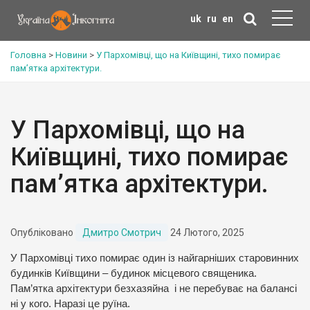
uk
ru
en
Головна
>
Новини
>
У Пархомівці, що на Київщині, тихо помирає
пам’ятка архітектури.
У Пархомівці, що на
Київщині, тихо помирає
пам’ятка архітектури.
Опубліковано
Дмитро Смотрич
24 Лютого, 2025
У Пархомівці тихо помирає один із найгарніших старовинних
будинків Київщини – будинок місцевого священика.
Пам’ятка архітектури безхазяйна і не перебуває на балансі
ні у кого. Наразі це руїна.