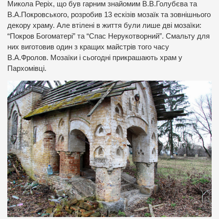
Микола Реріх, що був гарним знайомим В.В.Голубєва та
В.А.Покровського, розробив 13 ескізів мозаїк та зовнішнього
декору храму. Але втілені в життя були лише дві мозаїки:
“Покров Богоматері” та “Спас Нерукотворний”. Смальту для
них виготовив один з кращих майстрів того часу
В.А.Фролов. Мозаїки і сьогодні прикрашають храм у
Пархомівці.