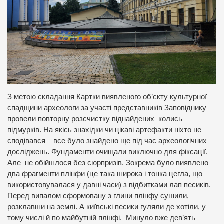
З метою складання Картки виявленого об’єкту культурної
спадщини археологи за участі представників Заповіднику
провели повторну розсчистку віднайдених колись
підмурків. На якісь знахідки чи цікаві артефакти ніхто не
сподівався – все було знайдено ще під час археологічних
досліджень. Фундаменти очищали виключно для фіксації.
Але не обійшлося без сюрпризів. Зокрема було виявлено
два фрагменти плінфи (це така широка і тонка цегла, що
використовувалася у давні часи) з відбитками лап песиків.
Перед випалом сформовану з глини плінфу сушили,
розклавши на землі. А київські песики гуляли де хотіли, у
тому числі й по майбутній плінфі. Минуло вже дев’ять