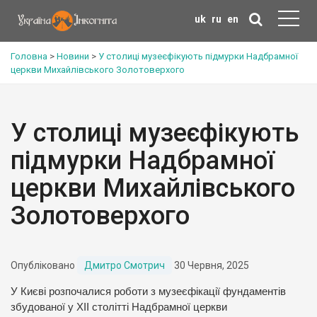
uk
ru
en
Головна
>
Новини
>
У столиці музеєфікують підмурки Надбрамної
церкви Михайлівського Золотоверхого
У столиці музеєфікують
підмурки Надбрамної
церкви Михайлівського
Золотоверхого
Опубліковано
Дмитро Смотрич
30 Червня, 2025
У Києві розпочалися роботи з музеєфікації фундаментів
збудованої у XII столітті Надбрамної церкви