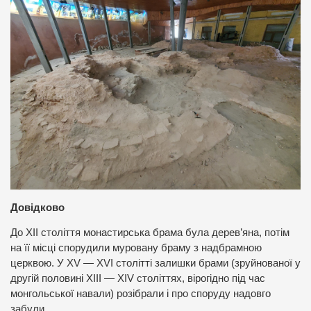
Довідково
До ХІІ століття монастирська брама була дерев’яна, потім
на її місці спорудили муровану браму з надбрамною
церквою. У XV — XVІ столітті залишки брами (зруйнованої у
другій половині ХІІІ — XIV століттях, вірогідно під час
монгольської навали) розібрали і про споруду надовго
забули.