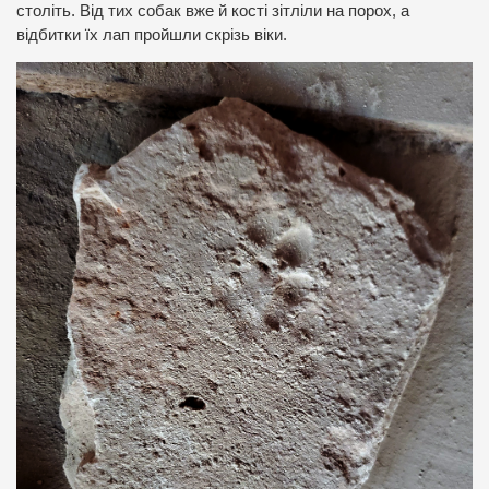
століть. Від тих собак вже й кості зітліли на порох, а
відбитки їх лап пройшли скрізь віки.