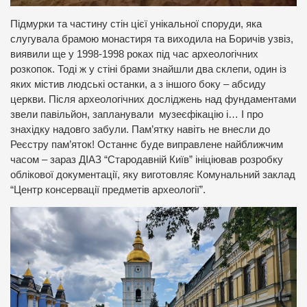
Підмурки та частину стін цієї унікальної споруди, яка
слугувала брамою монастиря та виходила на Боричів узвіз,
виявили ще у 1998-1998 роках під час археологічних
розкопок. Тоді ж у стіні брами знайшли два склепи, один із
яких містив людські останки, а з іншого боку – абсиду
церкви. Після археологічних досліджень над фундаментами
звели павільйон, запланували музеєфікацію і… І про
знахідку надовго забули. Пам’ятку навіть не внесли до
Реєстру пам’яток! Останнє буде виправлене найближчим
часом – зараз ДІАЗ “Стародавній Київ” ініціював розробку
облікової документації, яку виготовляє Комунальний заклад
“Центр консервації предметів археології”.