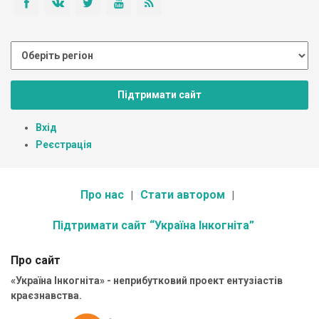
Підтримати сайт
Вхід
Реєстрація
Про нас
Стати автором
Підтримати сайт “Україна Інкогніта”
Про сайт
«Україна Інкогніта» - неприбутковий проект ентузіастів
краєзнавства.