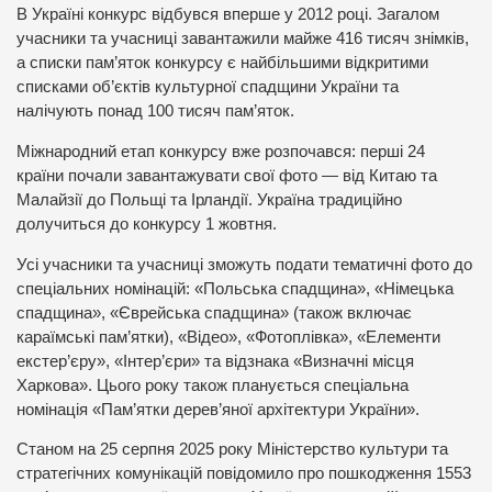
В Україні конкурс відбувся вперше у 2012 році. Загалом
учасники та учасниці завантажили майже 416 тисяч знімків,
а списки пам’яток конкурсу є найбільшими відкритими
списками об’єктів культурної спадщини України та
налічують понад 100 тисяч пам’яток.
Міжнародний етап конкурсу вже розпочався: перші 24
країни почали завантажувати свої фото — від Китаю та
Малайзії до Польщі та Ірландії. Україна традиційно
долучиться до конкурсу 1 жовтня.
Усі учасники та учасниці зможуть подати тематичні фото до
спеціальних номінацій: «Польська спадщина», «Німецька
спадщина», «Єврейська спадщина» (також включає
караїмські пам’ятки), «Відео», «Фотоплівка», «Елементи
екстер’єру», «Інтер’єри» та відзнака «Визначні місця
Харкова». Цього року також планується спеціальна
номінація «Пам’ятки дерев’яної архітектури України».
Станом на 25 серпня 2025 року Міністерство культури та
стратегічних комунікацій повідомило про пошкодження 1553