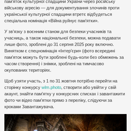
пам’яток культурної спадщини України через російську
військову агресію — для документування злочинів проти
української культурної спадщини втретє відбудеться
спеціальна номінація «Війна руйнує пам’ятки».
У зв’язку з воєнним станом для безпеки учасників та
учасниць, а також національної безпеки, можна подавати
лише фото, зроблені до 31 серпня 2025 року включно.
Винятком є спецномінація «Інтер’єри» (фото всередині
пам’яток можуть бути зроблені будь-коли без обмежень за
часом створення) і знімки, зроблені на тимчасово
окупованих територіях.
Щоб узяти участь, з 1 по 31 жовтня потрібно перейти на
сторінку конкурсу
wlm.photo
, створити або увійти у свій
акаунт, знайти пам’ятку у конкурсних списках і завантажити
фото чи відео пам’ятки прямо з переліку, слідуючи за
кроками Завантажувача.