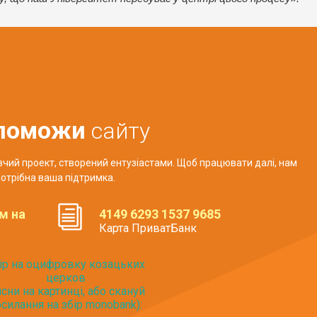
поможи
сайту
авчий проект, створений ентузіастами. Щоб працювати далі, нам
отрібна ваша підтримка.
м на
4149 6293 1537 9685
Карта ПриватБанк
ір на оцифровку козацьких
церков
исни на картинці, або скануй
силання на збір monobank):