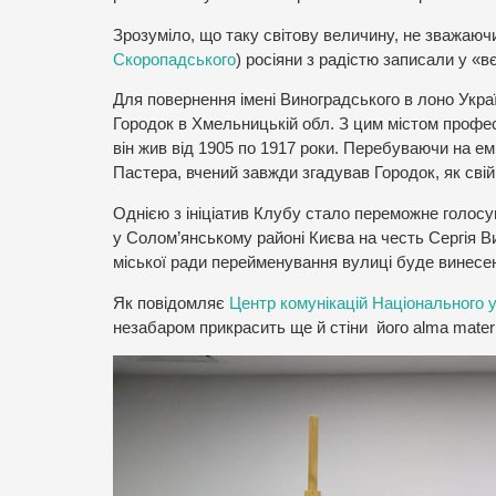
Зрозуміло, що таку світову величину, не зважаюч
Скоропадського
) росіяни з радістю записали у «вє
Для повернення імені Виноградського в лоно Украї
Городок в Хмельницькій обл. З цим містом профес
він жив від 1905 по 1917 роки. Перебуваючи на емі
Пастера, вчений завжди згадував Городок, як св
Однією з ініціатив Клубу стало переможне голос
у Солом’янському районі Києва на честь Сергія В
міської ради перейменування вулиці буде винесе
Як повідомляє
Центр комунікацій Національного 
незабаром прикрасить ще й стіни його alma mate