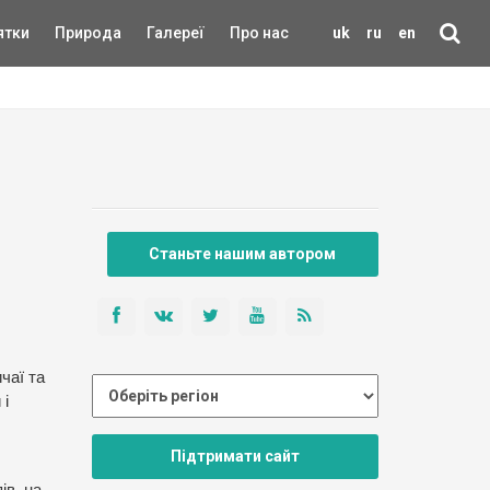
ятки
Природа
Галереї
Про нас
uk
ru
en
Станьте нашим автором
чаї та
 і
Підтримати сайт
ів, на