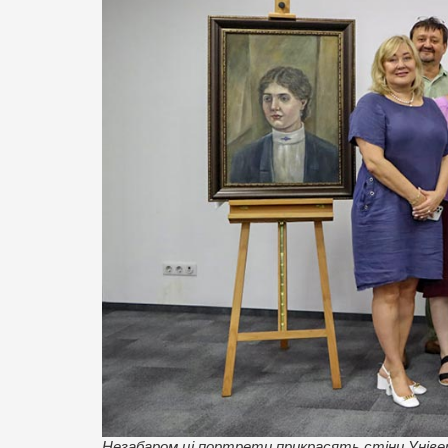
Незабаром ці портрети прикрасять стіни Унів