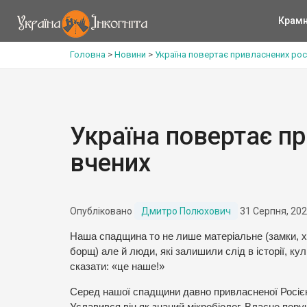
Крам
Головна
>
Новини
>
Україна повертає привласнених рос
Україна повертає п
вчених
Опубліковано
Дмитро Полюхович
31 Серпня, 20
Наша спадщина то не лише матеріальне (замки, хра
борщ) але й люди, які залишили слід в історії, кул
сказати: «це наше!»
Серед нашої спадщини давно привласненої Росією
Уславився він як знаний мікробіолог. Власне поруч