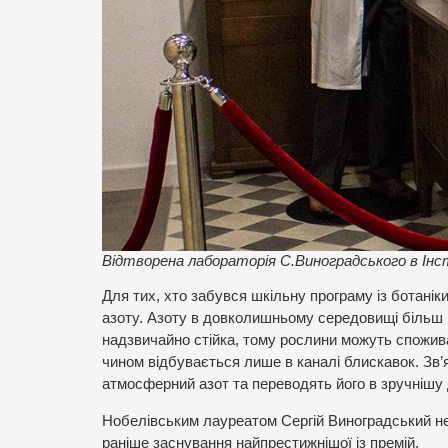
Відтворена лабораторія С.Виноградського в Інс
Для тих, хто забувся шкільну програму із ботанік
азоту. Азоту в довколишньому середовищі більш 
надзвичайно стійка, тому рослини можуть спожив
чином відбувається лише в каналі блискавок. Зв’я
атмосферний азот та переводять його в зручнішу 
Нобелівським лауреатом Сергій Виноградський не
раніше заснування найпрестижнішої із премій.