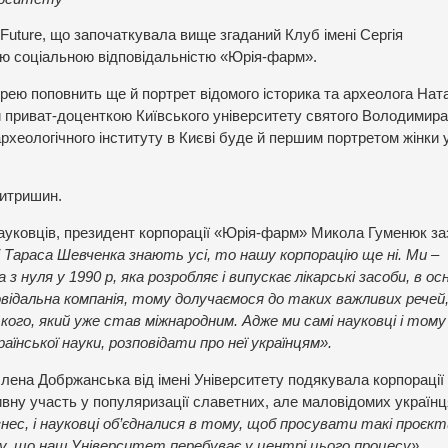
Future, що започаткувала вище згаданий Клуб імені Сергія
ною соціальною відповідальністю «Юрія-фарм».
рею поповнить ще й портрет відомого історика та археолога Ната
и приват-доценткою Київського університету святого Володимира
археологічного інституту в Києві буде й першим портретом жінки 
итришин.
ауковців, президент корпорації «Юрія-фарм» Микола Гуменюк за
 Тараса Шевченка знають усі, то нашу корпорацію ще ні. Ми –
 нуля у 1990 р, яка розробляє і випускає лікарські засоби, в о
повідальна компанія, тому долучаємося до таких важливих речей,
кого, який уже став міжнародним. Адже ми самі науковці і тому
їнської науки, розповідати про неї українцям».
лена Добржанська від імені Університету подякувала корпорації
тивну участь у популяризації славетних, але маловідомих україн
ізнес, і науковці об’єдналися в тому, щоб просувати такі проєкти
му, що наш Університет перебуває у центрі цього процесу».