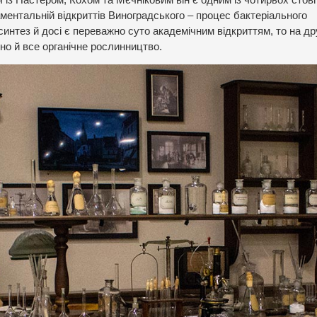
аментальній відкриттів Виноградського – процес бактеріального
синтез й досі є переважно суто академічним відкриттям, то на д
но й все органічне рослинництво.