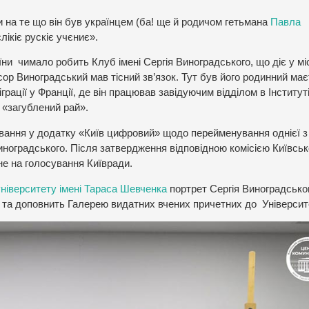
и на те що він був українцем (ба! ще й родичом гетьмана
Павла
лікіє рускіє учєниє».
ни чимало робить Клуб імені Сергія Виноградського, що діє у міс
ор Виноградський мав тісний зв’язок. Тут був його родинний має
грації у Франції, де він працював завідуючим відділом в Інститут
ій «загублений рай».
ування у додатку «Київ цифровий» щодо перейменування однієї 
иноградського. Після затвердження відповідною комісією Київськ
не на голосування Київради.
університету імені Тараса Шевченка
портрет Сергія Виноградсько
r та доповнить Галерею видатних вчених причетних до Університ