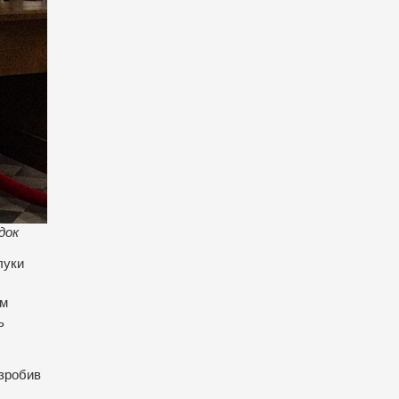
док
луки
ім
ь
 зробив