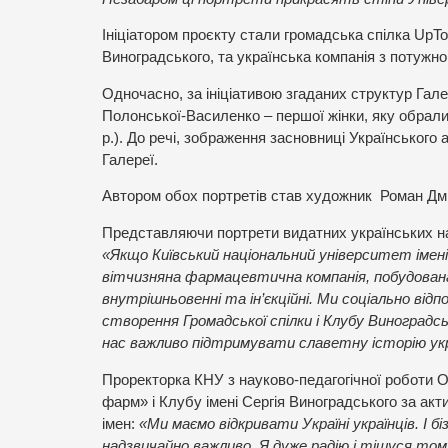
Ініціатором проєкту стали громадська спілка UpTo
Виноградського, та українська компанія з потуж
Одночасно, за ініціативою згаданих структур Гале
Полонської-Василенко – першої жінки, яку обрал
р.). До речі, зображення засновниці Українського 
Галереї.
Автором обох портретів став художник
Роман Дм
Представляючи портрети видатних українських н
«Якщо Київський національний університет імені
вітчизняна фармацевтична компанія, побудована з
внутрішньовенні та ін’єкційні. Ми соціально від
створення Громадської спілки і Клубу Виноградсь
нас важливо підтримувати славетну історію укра
Проректорка КНУ з науково-педагогічної роботи О
фарм» і Клубу імені Сергія Виноградського за ак
імен:
«Ми маємо відкривати Україні українців. І б
надзвичайно важливо. Я дуже радію і тішуся то