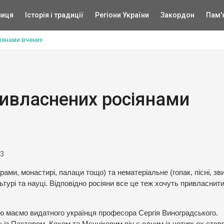
ниця
Історія і традиції
Регіони України
Закордон
Пам'
іянами вчених
ривласнених росіянами
23
ми, монастирі, палаци тощо) та нематеріальне (гопак, пісні, зви
ьтурі та науці. Відповідно росіяни все це теж хочуть привласнити
 маємо видатного українця професора Сергія Виноградського.
 із Пастером, Кохом та Мєчніковим він є одним із чотирьох стовп