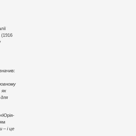
лії
 (1916
у
значив:
сновному
 як
 для
 «Юрія-
цям
 – і це