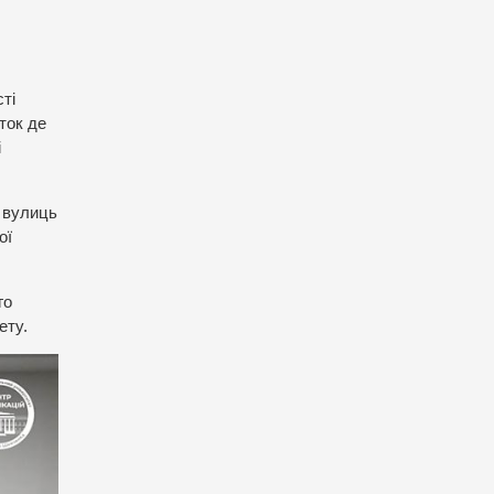
ті
ток де
і
з вулиць
ої
го
ету.