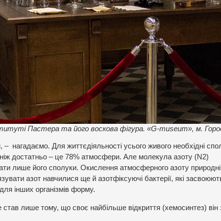
титуті Пастера та його воскова фігура. «G-museum», м. Горо
и, – нагадаємо. Для життєдіяльності усього живого необхідні спо
ніж достатньо – це 78% атмосфери. Але молекула азоту (
N
2
)
ати лише його сполуки. Окислення атмосферного азоту природн
зувати азот навчилися ще й азотфіксуючі бактерії, які
засвоюют
для інших організмів форму.
 став лише тому, що своє найбільше відкриття (хемосинтез) він