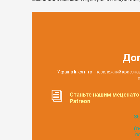
До
Україна Інкогніта - незалежний краєзн
п
Станьте нашим меценато
Patreon
Зб
(т
по