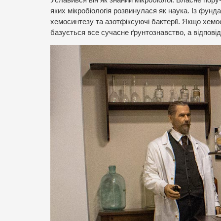
яких мікробіологія розвинулася як наука. Із фунд
хемосинтезу та азотфіксуючі бактерії. Якщо хемо
базується все сучасне ґрунтознавство, а відповід