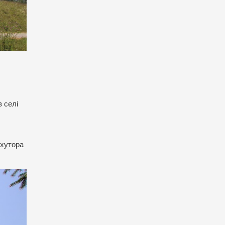
 селі
 хутора