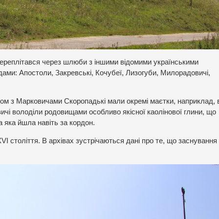
 переплітався через шлюби з іншими відомими українськими
ми: Апостоли, Закревські, Кочубеї, Лизогуби, Милорадовичі,
азом з Марковичами Скоропадькі мали окремі маєтки, наприклад, в
чі володіли родовищами особливо якісної каолінової глини, що
 яка йшла навіть за кордон.
VI століття. В архівах зустрічаються дані про те, що заснування