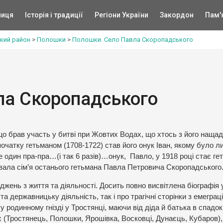
ниця
Історія і традиції
Регіони України
Закордон
Пам'
ький район
>
Полошки
>
Полошки. Село Павла Скоропадського
ла Скоропадського
що брав участь у битві при Жовтих Водах, що хтось з його нащад
Спочатку гетьманом (1708-1722) став його онук Іван, якому було 
ще один пра-пра…(і так 6 разів)…онук, Павло, у 1918 році стає г
вала сім’я останього гетьмана Павла Петровича Скоропадського
іджень з життя та діяльності. Досить повно висвітлена біографія 
а державницьку діяльність, так і про трагічні сторінки з емеграції 
 родинному гнізді у Тростянці, маючи від діда й батька в спадок
ях (Тростянець, Полошки, Ярошівка, Восковці, Дунаєць, Кубаров)