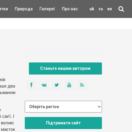
ятки
Природа
Галереї
Про нас
uk
ru
en
Станьте нашим автором
ків
лише два
етьманом
.
у
сім’ї. І
Підтримати сайт
 великі
, маєток