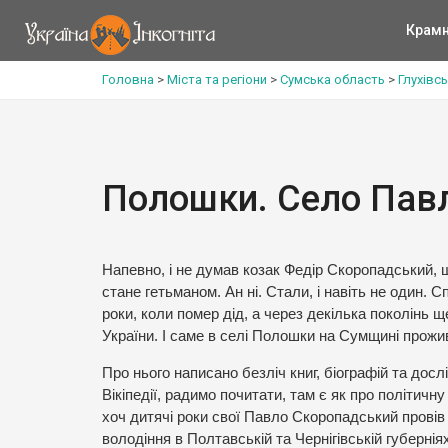
Крам
Головна
>
Міста та регіони
>
Сумська область
>
Глухівс
Полошки. Село Пав
Напевно, і не думав козак Федір Скоропадський, 
стане гетьманом. Ан ні. Стали, і навіть не один. 
роки, коли помер дід, а через декілька поколінь 
України. І саме в селі Полошки на Сумщині прожи
Про нього написано безліч книг, біографій та досл
Вікіпедії, радимо почитати, там є як про політичну т
хоч дитячі роки свої Павло Скоропадський провів у
володіння в Полтавській та Чернігівській губерні