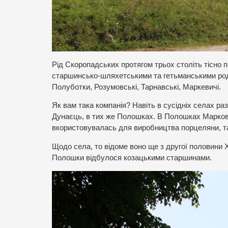
Рід Скоропадських протягом трьох століть тісно
старшинсько-шляхетськими та гетьманськими рода
Полуботки, Розумовські, Тарнавські, Маркевичі.
Як вам така компанія? Навіть в сусідніх селах р
Дунаєць, в тих же Полошках. В Полошках Маркови
вкористовувалась для виробництва порцеляни, та
Щодо села, то відоме воно ще з другої половини X
Полошки відбулося козацькими старшинами.