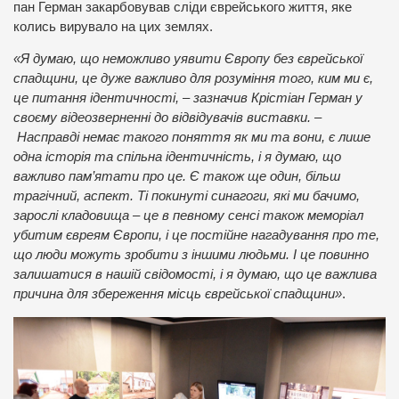
пан Герман закарбовував сліди єврейського життя, яке
колись вирувало на цих землях.
«Я думаю, що неможливо уявити Європу без єврейської
спадщини, це дуже важливо для розуміння того, ким ми є,
це питання ідентичності, – зазначив Крістіан Герман у
своєму відеозверненні до відвідувачів виставки. –
Насправді немає такого поняття як ми та вони, є лише
одна історія та спільна ідентичність, і я думаю, що
важливо пам’ятати про це. Є також ще один, більш
трагічний, аспект. Ті покинуті синагоги, які ми бачимо,
зарослі кладовища – це в певному сенсі також меморіал
убитим євреям Європи, і це постійне нагадування про те,
що люди можуть зробити з іншими людьми. І це повинно
залишатися в нашій свідомості, і я думаю, що це важлива
причина для збереження місць єврейської спадщини»
.