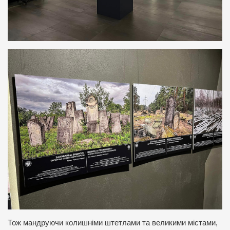
Тож мандруючи колишніми штетлами та великими містами,