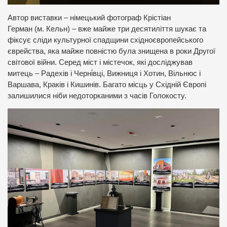
Автор виставки – німецький фотограф Крістіан
Герман (м. Кельн) – вже майже три десятиліття шукає та
фіксує сліди культурної спадщини східноєвропейського
єврейства, яка майже повністю була знищена в роки Другої
світової війни. Серед міст і містечок, які досліджував
митець – Радехів і Черні́вці, Вижниця і Хотин, Вільнюс і
Варшава, Краків і Кишинів. Багато місць у Східній Європі
залишилися ніби недоторканими з часів Голокосту.