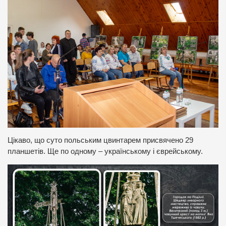
Цікаво, що суто польським цвинтарем присвячено 29
планшетів. Ще по одному – українському і єврейському.