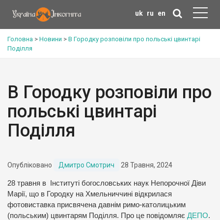
uk
ru
en
Головна
>
Новини
>
В Городку розповіли про польські цвинтарі
Поділля
В Городку розповіли про
польські цвинтарі
Поділля
Опубліковано
Дмитро Смотрич
28 Травня, 2024
28 травня в Інституті богословських наук Непорочної Діви
Марії, що в Городку на Хмельниччині відкрилася
фотовиставка присвячена давнім римо-католицьким
(польським) цвинтарям Поділля. Про це повідомляє
ДЕПО
.