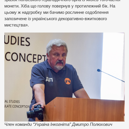
монети. Хіба що голову повернув у протилежний бік. На
цьому ж надгробку ми бачимо рослинне оздоблення
запозичене із українського декоративно-вжиткового
мистецтва».
Член команди “Україна Інкогніта” Дмитро Полюхович