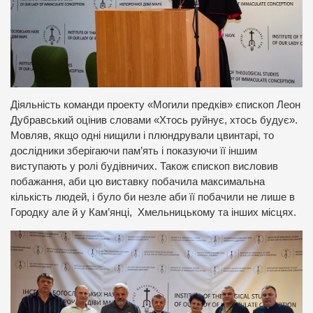
Діяльність команди проекту «Могили предків» єпископ Леон
Дубравський оцінив словами «Хтось руйнує, хтось будує».
Мовляв, якщо одні нищили і плюндрували цвинтарі, то
дослідники зберігаючи пам’ять і показуючи її іншим
виступають у ролі будівничих. Також єпископ висловив
побажання, аби цю виставку побачила максимальна
кількість людей, і було би незле аби її побачили не лише в
Городку але й у Кам’янці, Хмельницькому та інших місцях.