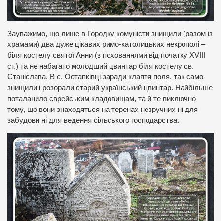
Зауважимо, що лише в Городку комуністи знищили (разом із
храмами) два дуже цікавих римо-католицьких некрополі –
біля костелу святої Анни (з похованнями від початку ХVIII
ст.) та не набагато молодший цвинтар біля костелу св.
Станіслава. В с. Остапківці заради клаптя поля, так само
знищили і розорали старий український цвинтар. Найбільше
поталанило єврейським кладовищам, та й те виключно
тому, що вони знаходяться на теренах незручних ні для
забудови ні для ведення сільського господарства.