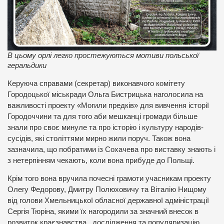
В цьому орлі легко простежуються мотиви польської
геральдики
Керуюча справами (секретар) виконавчого комітету
Городоцької міськради Ольга Бистрицька наголосила на
важливості проекту «Могили предків» для вивчення історії
Городоччини та для того аби мешканці громади більше
знали про своє минуле та про історію і культуру народів-
сусідів, які століттями мирно жили поруч. Також вона
зазначила, що побратими із Сохачева про виставку знають і
з нетерпінням чекають, коли вона прибуде до Польщі.
Крім того вона вручила почесні грамоти учасникам проекту
Олегу Федорову, Дмитру Полюховичу та Віталію Нищому
від голови Хмельницької обласної державної адміністрації
Сергія Тюріна, якими їх нагородили за значний внесок в
розвиток краєзнавства, дослідження та популяризацію