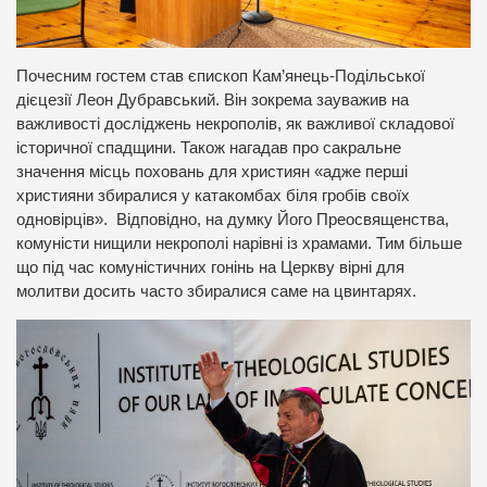
Почесним гостем став єпископ Кам’янець-Подільської
дієцезії Леон Дубравський. Він зокрема зауважив на
важливості досліджень некрополів, як важливої складової
історичної спадщини. Також нагадав про сакральне
значення місць поховань для християн «адже перші
християни збиралися у катакомбах біля гробів своїх
одновірців». Відповідно, на думку Його Преосвященства,
комуністи нищили некрополі нарівні із храмами. Тим більше
що під час комуністичних гонінь на Церкву вірні для
молитви досить часто збиралися саме на цвинтарях.