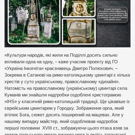
«Культури народів, які жили на Поділлі досить сильно
впливали одна на одну, – каже учасник проекту від ГО
«Україна Інкогніта» краєзнавець Дмитро Полюхович. –
Зокрема в Сатанові на римо-католицькому цвинтарі є кілька
хрестів у суто українському, православному «дизайні».
Натомість на православному (українському) цвинтарі села
Куманів ми знайшли надгробки оздоблені христограмою
«IHS» у класичній римо-католицькій традиції. Ще цікавіше із
єврейським цвинтарем у Городку. Зображення орла, який
втілює Бога, сюжет досить поширений на мацевах. Але у
нашому випадку майстер, який оздоблював надгробок
першої половини XVIII ст., зображуючи цього птаха взяв за
зразок польського геральдичного орла із якоїсь тогочасної