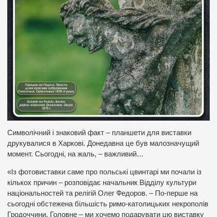
Символічний і знаковий факт – планшети для виставки
друкувалися в Харкові. Донедавна це був малозначущий
момент. Сьогодні, на жаль, – важливий…
«Із фотовиставки саме про польські цвинтарі ми почали із
кількох причин – розповідає начальник Відділу культури
національностей та релігій Олег Федоров. – По-перше на
сьогодні обстежена більшість римо-католицьких некрополів
Гродоччини. Головне – ми хочемо подарувати цю виставку