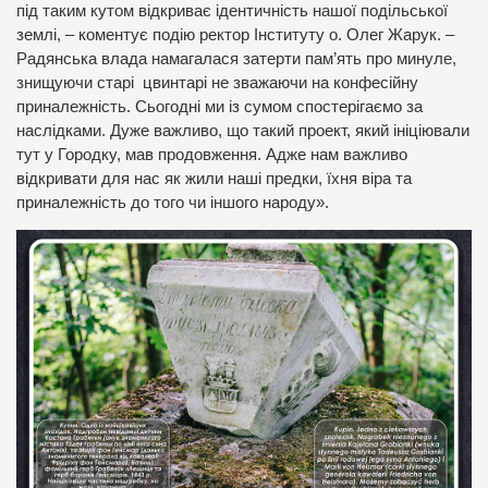
під таким кутом відкриває ідентичність нашої подільської
землі, – коментує подію ректор Інституту о. Олег Жарук. –
Радянська влада намагалася затерти пам’ять про минуле,
знищуючи старі цвинтарі не зважаючи на конфесійну
приналежність. Сьогодні ми із сумом спостерігаємо за
наслідками. Дуже важливо, що такий проект, який ініціювали
тут у Городку, мав продовження. Адже нам важливо
відкривати для нас як жили наші предки, їхня віра та
приналежність до того чи іншого народу».