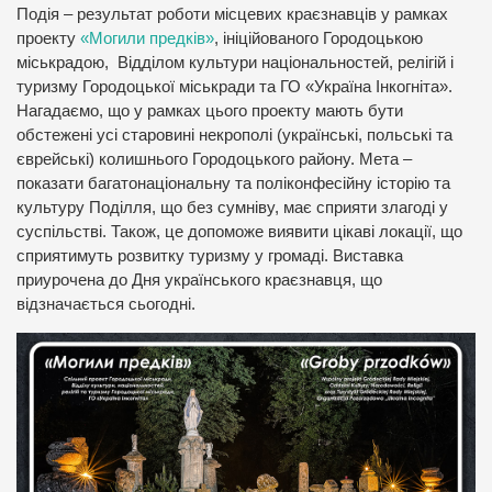
Подія – результат роботи місцевих краєзнавців у рамках
проекту
«Могили предків»
, ініційованого Городоцькою
міськрадою, Відділом культури національностей, релігій і
туризму Городоцької міськради та ГО «Україна Інкогніта».
Нагадаємо, що у рамках цього проекту мають бути
обстежені усі старовині некрополі (українські, польські та
єврейські) колишнього Городоцького району. Мета –
показати багатонаціональну та поліконфесійну історію та
культуру Поділля, що без сумніву, має сприяти злагоді у
суспільстві. Також, це допоможе виявити цікаві локації, що
сприятимуть розвитку туризму у громаді. Виставка
приурочена до Дня українського краєзнавця, що
відзначається сьогодні.