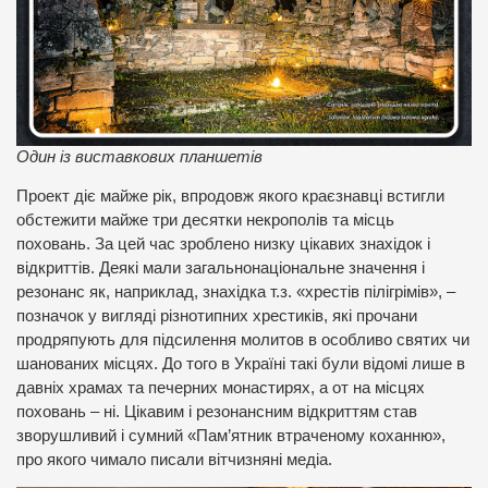
Один із виставкових планшетів
Проект діє майже рік, впродовж якого краєзнавці встигли
обстежити майже три десятки некрополів та місць
поховань. За цей час зроблено низку цікавих знахідок і
відкриттів. Деякі мали загальнонаціональне значення і
резонанс як, наприклад, знахідка т.з. «хрестів пілігрімів», –
позначок у вигляді різнотипних хрестиків, які прочани
продряпують для підсилення молитов в особливо святих чи
шанованих місцях. До того в Україні такі були відомі лише в
давніх храмах та печерних монастирях, а от на місцях
поховань – ні. Цікавим і резонансним відкриттям став
зворушливий і сумний «Пам’ятник втраченому коханню»,
про якого чимало писали вітчизняні медіа.