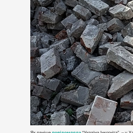
Як раніше
повідомляла
“Україна Інкогніта”, – у 