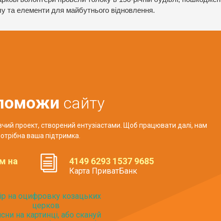
лу та елементи для майбутнього відновлення.
поможи
сайту
авчий проект, створений ентузіастами. Щоб працювати далі, нам
отрібна ваша підтримка.
м на
4149 6293 1537 9685
Карта ПриватБанк
ір на оцифровку козацьких
церков
исни на картинці, або скануй