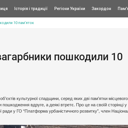
ниця
Історія і традиції
Регіони України
Закордон
Пам'
шкодили 10 пам’яток
 загарбники пошкодили 10
об’єктів культурної спадщини, серед яких дві пам’ятки місцевого
и пошкодження вдруге, а деякі втретє. Про це на своїй сторінці у
ї ради у ГО “Платформа урбаністичного розвитку”, член Націона