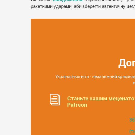
ракетними ударами, аби зберегти автентичну цег
До
Україна Інкогніта - незалежний краєзн
п
Станьте нашим меценато
Patreon
Зб
(т