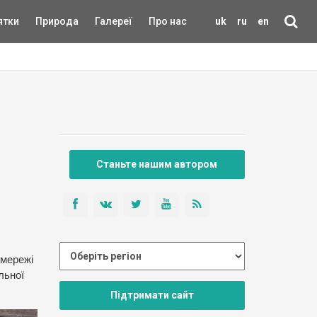
ятки
Природа
Галереї
Про нас
uk
ru
en
Станьте нашим автором
 мережі
льної
Підтримати сайт