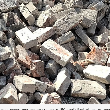
Харкові волонтери провели толоку в 150-річній будівлі, пошкоджен