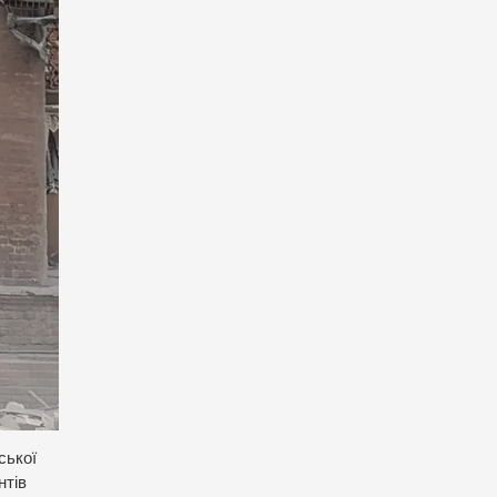
ської
нтів