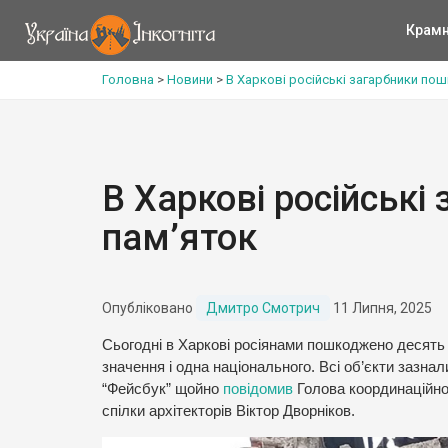
Крам
Головна
>
Новини
>
В Харкові російські загарбники по
В Харкові російські
пам’яток
Опубліковано
Дмитро Смотрич
11 Липня, 2025
Сьогодні в Харкові росіянами пошкоджено десять 
значення і одна національного. Всі об’єкти зазнал
“Фейсбук” щойно
повідомив
Голова координаційно
спілки архітекторів Віктор Дворніков.