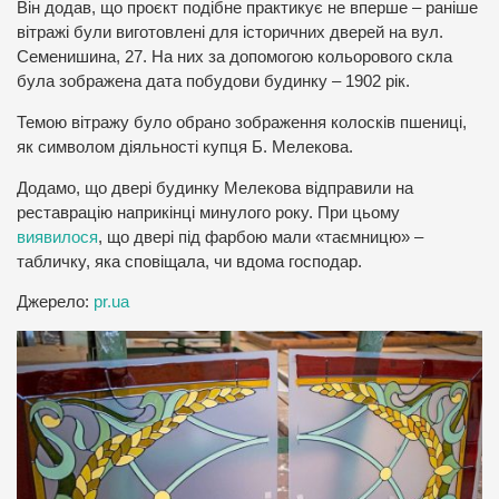
Він додав, що проєкт подібне практикує не вперше – раніше
вітражі були виготовлені для історичних дверей на вул.
Семенишина, 27. На них за допомогою кольорового скла
була зображена дата побудови будинку – 1902 рік.
Темою вітражу було обрано зображення колосків пшениці,
як символом діяльності купця Б. Мелекова.
Додамо, що двері будинку Мелекова відправили на
реставрацію наприкінці минулого року. При цьому
виявилося
, що двері під фарбою мали «таємницю» –
табличку, яка сповіщала, чи вдома господар.
Джерело:
pr.ua