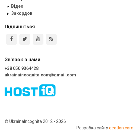
Відео
Закордон
Підпишіться
Зв'язок з нами
+38 050 9364428
ukrainaincognita.com@gmail.com
© UkrainaIncognita 2012 - 2026
Розробка сайту
geotlon.com