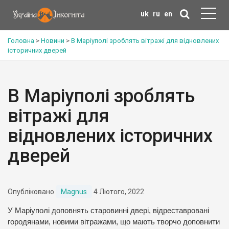
uk
ru
en
Головна
>
Новини
>
В Маріуполі зроблять вітражі для відновлених
історичних дверей
В Маріуполі зроблять
вітражі для
відновлених історичних
дверей
Опубліковано
Magnus
4 Лютого, 2022
У Маріуполі доповнять старовинні двері, відреставровані
городянами, новими вітражами, що мають творчо доповнити