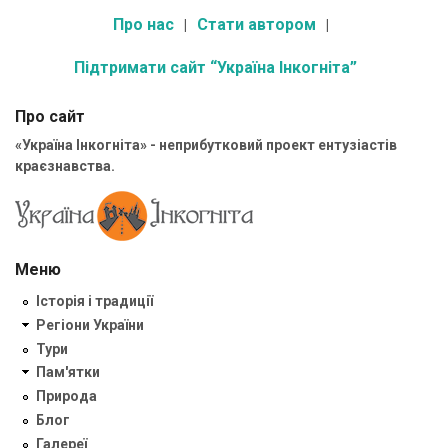
Про нас
Стати автором
Підтримати сайт “Україна Інкогніта”
Про сайт
«Україна Інкогніта» - неприбутковий проект ентузіастів
краєзнавства.
Меню
Історія і традиції
Регіони України
Тури
Пам'ятки
Природа
Блог
Галереї