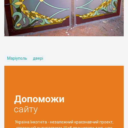
Маріуполь
двері
Допоможи
сайту
Україна Інкогніта - незалежний краєзнавчий проект,
створений ентузіастами. Щоб працювати далі, нам