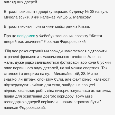
вигляд цих дверей.
Вітражі прикрасять двері купецького будинку № 38 на вул.
Миколаївській, який належав купцю Б. Мелекову.
Вітражі виконані приватними майстрами з Києва.
Про це
повідомив
у Фейсбук засновник проєкту “Життя
дверей має значення” Ярослав Федоровський.
“Під час реконструкції ми завжди намагаємося відтворити
втрачені фрагменти з максимальною точністю. Але, на
жаль, дуже рідко залишаються фотографії або хоча б усний
опис первинного виду деталей, на які можна спертися. Так
сталося і з дверима на вул. Миколаївській, 38. Ми не
знаємо, які вітражі спочатку були, але факт їхньої наявності
підтверджують виїмки для скла, знайдені в процесі
відновлювальних робіт: ліва використовувалася як витяжка,
права для освітлення довгого коридору. Тому ми з
господаркою дверей вирішили – новим вітражам бути!” –
написав Федоровський.