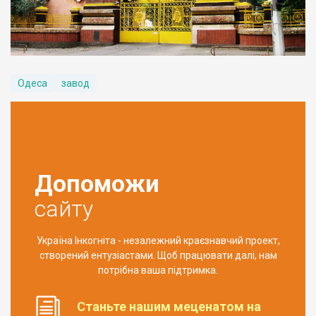
Одеса
завод
Допоможи
сайту
Україна Інкогніта - незалежний краєзнавчий проект,
створений ентузіастами. Щоб працювати далі, нам
потрібна ваша підтримка.
Станьте нашим меценатом на