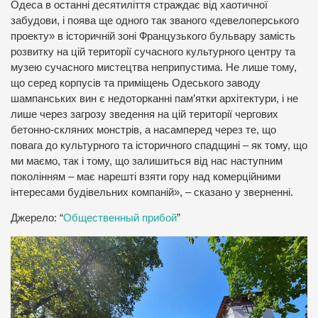
Одеса в останні десятиліття страждає від хаотичної
забудови, і поява ще одного так званого «девелоперського
проекту» в історичній зоні Французького бульвару замість
розвитку на цій території сучасного культурного центру та
музею сучасного мистецтва неприпустима. Не лише тому,
що серед корпусів та приміщень Одеського заводу
шампанських вин є недоторканні пам’ятки архітектури, і не
лише через загрозу зведення на цій території чергових
бетонно-скляних монстрів, а насамперед через те, що
повага до культурного та історичного спадщині – як тому, що
ми маємо, так і тому, що залишиться від нас наступним
поколінням – має нарешті взяти гору над комерційними
інтересами будівельних компаній», – сказано у зверненні.
Джерело: “
Общественный прибой
”