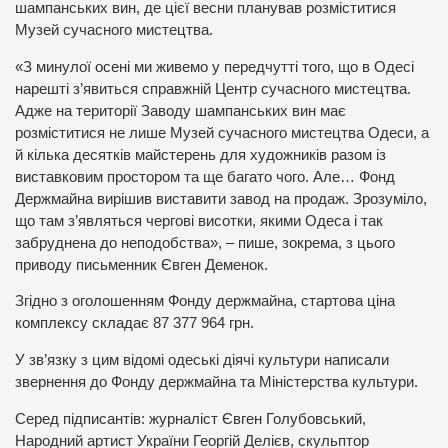
шампанських вин, де цієї весни планував розміститися
Музей сучасного мистецтва.
«З минулої осені ми живемо у передчутті того, що в Одесі
нарешті з’явиться справжній Центр сучасного мистецтва.
Адже на території Заводу шампанських вин має
розміститися не лише Музей сучасного мистецтва Одеси, а
й кілька десятків майстерень для художників разом із
виставковим простором та ще багато чого. Але… Фонд
Держмайна вирішив виставити завод на продаж. Зрозуміло,
що там з’являться чергові висотки, якими Одеса і так
забруднена до неподобства», – пише, зокрема, з цього
приводу письменник Євген Деменок.
Згідно з оголошенням Фонду держмайна, стартова ціна
комплексу складає 87 377 964 грн.
У зв’язку з цим відомі одеські діячі культури написали
звернення до Фонду держмайна та Міністерства культури.
Серед підписантів: журналіст Євген Голубовський,
Народний артист України Георгій Делієв, скульптор