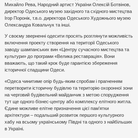
Михайло Рева, Народний артист України Олексій Ботвінов,
директор Одеського музею західного та східного мистецтва
Ігор Поронік, т.в.о. директора Одеського Художнього музею
Олександра Ковальчук та інші.
У своєму зверненні одесити просять розглянути можливість
включення проекту створення на території Одеського
заводу шампанських вин «Центру сучасного мистецтва та
культури» до програми «Велика реставрація». Вони
вважають, що такий крок буде гарантією збереження
історичної спадщини Одеси.
«Одеса чинитиме опір будь-яким спробам і прагненням
перетворити історичну будівлю та територію охоронної зони
на черговий будівельний майданчик з метою спорудження
тут ще одного бізнес-центру або комплексу елітного житла.
Єдине можливе елітне призначення цієї пам’ятки
архітектури – подальший розвиток першого культурного
хабу на всьому українському Півдні та одного з найбільших
в Україні.