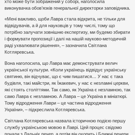
хто може бути зображений у соборі, наголосила
виконувачка обов’язків генеральної директорки заповідника.
«Мені важливо, щоби Лавра стала відкрита, не тільки для
відвідувачів, а й для науковців у тому числі, тому що
потрібно залучати зовнішню експертизу, ми будемо збирати
і формувати пропозиції і далі на нашій науково-методичній
раді ухвалювати рішення», – зазначила Світлана
Котляревська.
Вона наголосила, що Лавра має демонструвати велич
української культури. «Коли українець відвідує українську
святиню, він відчуває, що є чим пишатися… У нас є така
будівля, такі майстри, як Їжакевич, у нас є незламні церкви,
які стоять століттями. Так само, як Україна є незламною, так
само Лавра є незламною. А Лавра – це Україна в мініатюрі.
Тому відродження Лаври – це частина відродження
України», – підкреслила Котляревська.
Світлана Котляревська назвала історичною подією першу
службу українською мовою в Лаврі. Цей процес свідомо
почали з Дальніх печер, а потім він охопить і Ближні печери.