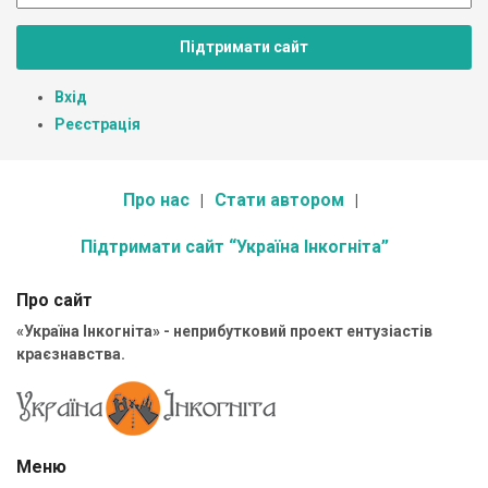
Підтримати сайт
Вхід
Реєстрація
Про нас
Стати автором
Підтримати сайт “Україна Інкогніта”
Про сайт
«Україна Інкогніта» - неприбутковий проект ентузіастів
краєзнавства.
Меню