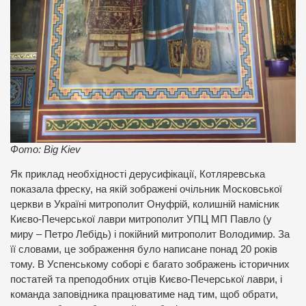
Фото: Big Kiev
Як приклад необхідності дерусифікації, Котляревська
показала фреску, на якій зображені очільник Московської
церкви в Україні митрополит Онуфрій, колишній намісник
Києво-Печерської лаври митрополит УПЦ МП Павло (у
миру – Петро Лебідь) і покійний митрополит Володимир. За
її словами, це зображення було написане понад 20 років
тому. В Успенському соборі є багато зображень історичних
постатей та преподобних отців Києво-Печерської лаври, і
команда заповідника працюватиме над тим, щоб обрати,