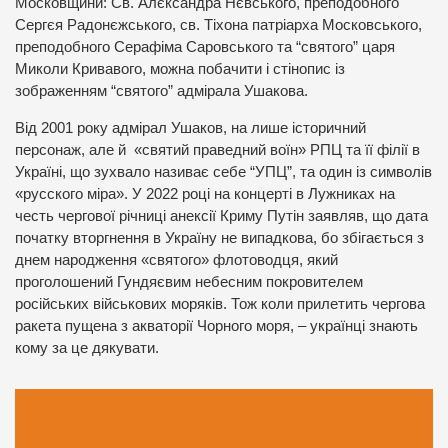
Московщини: Св. Алєксандра Нєвського, преподобного
Сергєя Радонєжського, св. Тіхона патріарха Московського,
преподобного Серафіма Саровського та “святого” царя
Миколи Кривавого, можна побачити і стінопис із
зображенням “святого” адмірала Ушакова.
Від 2001 року адмірал Ушаков, на лише історичний
персонаж, але й «святий праведний воїн» РПЦ та її філії в
Україні, що зухвало називає себе “УПЦ”, та один із символів
«русского міра». У 2022 році на концерті в Лужниках на
честь чергової річниці анексії Криму Путін заявляв, що дата
початку вторгнення в Україну не випадкова, бо збігається з
днем народження «святого» флотоводця, який
проголошений Гундяєвим небесним покровителем
російських військових моряків. Тож коли прилетить чергова
ракета пущена з акваторії Чорного моря, – українці знають
кому за це дякувати.