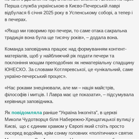
Перша служба українською в Києво-Печерській лаврі
відбулася 6 січня 2025 року в Успенському соборі, а тепер і
в печерах.
«Якщо ми говоримо про печери, то саме отака сакральна
традиція вона була ще тисячу років», – додала вона.
Команда заповідника працює над формуванням контент-
матеріалів, щоб у найближчий рік подати печери та
поклоніння мощам преподобних як нематеріальну спадщину
ЮНЕСКО. За словами Котляревської, це «унікальний, саме
україно-печерський процес».
«Нас роками знецінювали, але ми – нація майстрів,
філософів і митців. І Лавра має це показати», – підсумувала
керівниця заповідника.
Як
повідомляла
раніше “Україна Інкогніта”, в церкві
Миколи Чудотворця біля Набережно-Хрещатицької вулиці у
Києві, що є єдиним храмом у Європі який стоїть просто
посеред водойми, крім сонму головних «політичних» святих