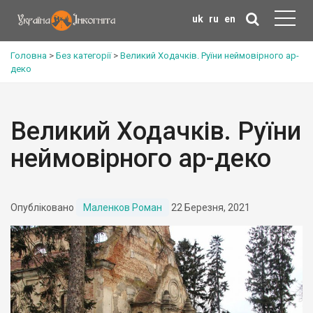
uk
ru
en
Головна
>
Без категорії
>
Великий Ходачків. Руїни неймовірного ар-
деко
Великий Ходачків. Руїни
неймовірного ар-деко
Опубліковано
Маленков Роман
22 Березня, 2021