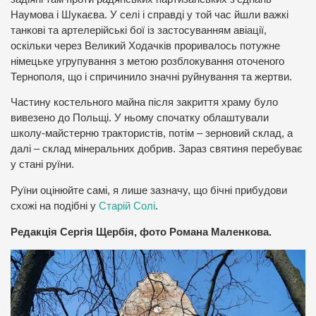
Наумова і Шукаєва. У селі і справді у той час йшли важкі
танкові та артелерійські бої із застосуванням авіації,
оскільки через Великий Ходачків проривалось потужне
німецьке угрупування з метою розблокування оточеного
Тернополя, що і спричинило значні руйнування та жертви.
Частину костельного майна після закриття храму було
вивезено до Польщі. У ньому спочатку облаштували
школу-майстерню трактористів, потім – зерновий склад, а
далі – склад мінеральних добрив. Зараз святиня перебуває
у стані руїни.
Руїни оцінюйте самі, я лише зазначу, що бічні прибудови
схожі на подібні у
Старій Солі
.
Редакція Сергія Щербія, фото Романа Маленкова.