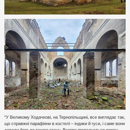
“У Великому Ходачкові, на Тернопільщині, все виглядає так,
що справжні парафіяни в костелі – індики й гуси, і саме вони
довели його до такого стану. Вкотре пригадується роман