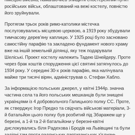
російських військ, облаштований на вежі костелу, повністю
його зруйнували.
Протягом трьох років римо-католики містечка
послуговувались місцевою церквою, а 1919 року збудували
тимчасову дерев’яну каплицю. У 1925 році було засновано
самостійну парафію та закладено фундамент нового храму
вже на іншій земельній ділянці, яку теж подарували
Шеліські. Проект костелу належить Тадею Шнейдеру. Проте
через брак коштів спорудження цієї святині затягнулось до
1934 року. У середині 30-х років парафію, яка налічувала
майже три тисячі вірян, адміністрував о. Стефан Хабло.
За інформацією польських джерел, у квітні 1944р. значна
частина села та його польських мешканців були знищені
українцями із 4 добровольчого Галицького полку СС. Проте,
як стверджує Ігор Предко та свідчать військові матеріали, 3-
й батальйон цього полку був розбитий під Збаражем ще у
березні, а 1-й та 2-й батальйони у березні-квітні
дислокувались біля Радехова і Бродів на Львівщині та були
задіяні там проти радянських партизанських з’єднань