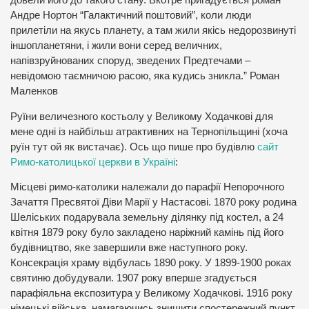
Андре Нортон “Галактичний поштовий”, коли люди
прилетіли на якусь планету, а там жили якісь недорозвинуті
іншопланетяни, і жили вони серед величних,
напівзруйнованих споруд, зведених Предтечами –
невідомою таємничою расою, яка кудись зникла.” Роман
Маленков
Руїни величезного костьолу у Великому Ходачкові для
мене одні із найбільш атрактивних на Тернопільщині (хоча
руїн тут ой як вистачає). Ось що пише про будівлю
сайт
Римо-католицької церкви в Україні
:
Місцеві римо-католики належали до парафії Непорочного
Зачаття Пресвятої Діви Марії у Настасові. 1870 року родина
Шеліських подарувала земельну ділянку під костел, а 24
квітня 1879 року було закладено наріжний камінь під його
будівництво, яке завершили вже наступного року.
Консекрація храму відбулась 1890 року. У 1899-1900 роках
святиню добудували. 1907 року вперше згадується
парафіяльна експозитура у Великому Ходачкові. 1916 року
німецькі війська, намагаючись знищити спостережний пункт