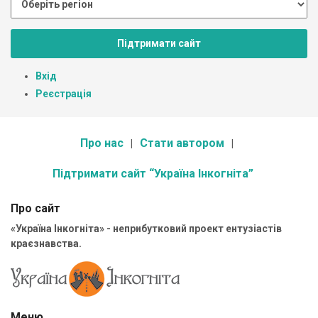
Підтримати сайт
Вхід
Реєстрація
Про нас
Стати автором
Підтримати сайт “Україна Інкогніта”
Про сайт
«Україна Інкогніта» - неприбутковий проект ентузіастів
краєзнавства.
Меню