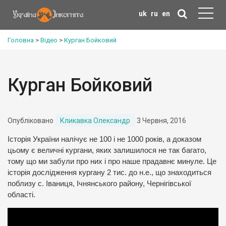
uk
ru
en
Головна
>
Відео
>
Курган Бойковий
Курган Бойковий
Опубліковано
Кликавка Олександр
3 Червня, 2016
Історія України налічує не 100 і не 1000 років, а доказом
цьому є величні кургани, яких залишилося не так багато,
тому що ми забули про них і про наше прадавнє минуле. Це
історія дослідження кургану 2 тис. до н.е., що знаходиться
поблизу с. Іваниця, Ічнянського району, Чернігівської
області.