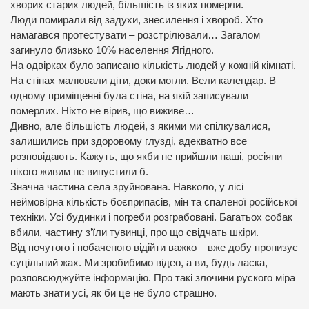
хворих старих людей, більшість із яких померли.
Люди помирали від задухи, знесилення і хвороб. Хто
намагався протестувати – розстрілювали… Загалом
загинуло близько 10% населення Ягідного.
На одвірках було записано кількість людей у кожній кімнаті.
На стінах малювали діти, доки могли. Вели календар. В
одному приміщенні була стіна, на якій записували
померлих. Ніхто не вірив, що виживе…
Дивно, але більшість людей, з якими ми спілкувалися,
залишились при здоровому глузді, адекватно все
розповідають. Кажуть, що якби не прийшли наші, росіяни
нікого живим не випустили б.
Значна частина села зруйнована. Навколо, у лісі
неймовірна кількість боєприпасів, мін та спаленої російської
техніки. Усі будинки і погреби розграбовані. Багатьох собак
вбили, частину з’їли тувинці, про що свідчать шкіри.
Від почутого і побаченого відійти важко – вже добу пронизує
суцільний жах. Ми зробибимо відео, а ви, будь ласка,
розповсюджуйте інформацію. Про такі злочини руского міра
мають знати усі, як би це не було страшно.