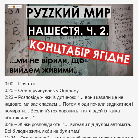
0:00 – Початок
0:20 – Огляд руйнувань у Ягідному
2:23 – Розповідь жінки із дитиною: “… вони казали це не
надовго, ми вас спасаєм… Потом люди почали задихатися і
помирати… Везли п’ятох хоронить, так людей із танка
обстріляли…”
9:48 – Жінки розповідають: “… вигнали під дулом автомата.
Всі б люди жили, якби не були там”