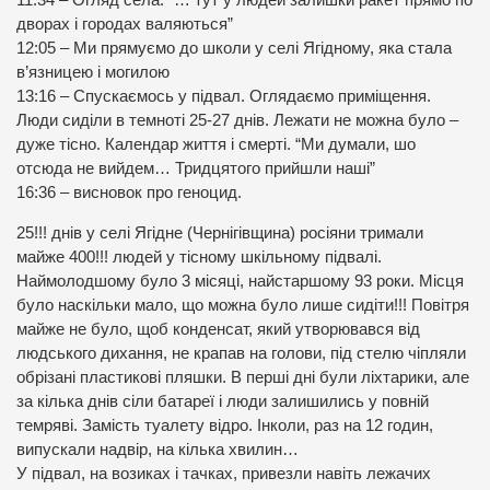
11:34 – Огляд села: “… тут у людей залишки ракет прямо по
дворах і городах валяються”
12:05 – Ми прямуємо до школи у селі Ягідному, яка стала
в’язницею і могилою
13:16 – Спускаємось у підвал. Оглядаємо приміщення.
Люди сиділи в темноті 25-27 днів. Лежати не можна було –
дуже тісно. Календар життя і смерті. “Ми думали, шо
отсюда не вийдем… Тридцятого прийшли наші”
16:36 – висновок про геноцид.
25!!! днів у селі Ягідне (Чернігівщина) росіяни тримали
майже 400!!! людей у тісному шкільному підвалі.
Наймолодшому було 3 місяці, найстаршому 93 роки. Місця
було наскільки мало, що можна було лише сидіти!!! Повітря
майже не було, щоб конденсат, який утворювався від
людського дихання, не крапав на голови, під стелю чіпляли
обрізані пластикові пляшки. В перші дні були ліхтарики, але
за кілька днів сіли батареї і люди залишились у повній
темряві. Замість туалету відро. Інколи, раз на 12 годин,
випускали надвір, на кілька хвилин…
У підвал, на возиках і тачках, привезли навіть лежачих