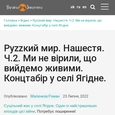
uk
ru
en
Головна
>
Відео
>
Руzzкий мир. Нашестя. Ч.2. Ми не вірили, що
вийдемо живими. Концтабір у селі Ягідне.
Руzzкий мир. Нашестя.
Ч.2. Ми не вірили, що
вийдемо живими.
Концтабір у селі Ягідне.
Опубліковано
Маленков Роман
23 Липня, 2022
Суцільний жах у селі Ягідне. Один із найстрашніших
епізодів цієї війни
. Потребує поширення!