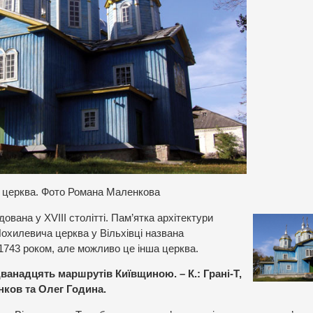
 церква. Фото Романа Маленкова
вана у XVIII столітті. Пам’ятка архітектури
Похилевича церква у Вільхівці названа
1743 роком, але можливо це інша церква.
ванадцять маршрутів Київщиною. – К.: Грані-Т,
нков та Олег Година.