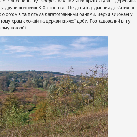
ло Вільховець. Тут збереглася пам’ятка архітектури – дерев’яна
 у другій половині ХІХ століття.
Це досить рідкісний дев’ятиділь
ю об’ємів та п’ятьма багатогранними банями. Верхи виконані у
 тому храм схожий на церкви княжої доби. Розташований він у
кому пагорбі.