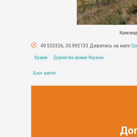
Краєвид
49.553326, 30.992133 Дивитись на мапі
Go
Храми
Дерев'яні храми України
Блог admin
До