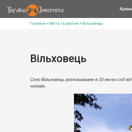
Крам
Головна
>
Міста та регіони
>
Вільховець
Вільховець
Село Вільховець розташоване в 10 км на схід від
чоловік.