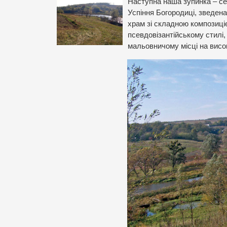
Наступна наша зупинка – се
Успіння Богородиці, зведена
храм зі складною композиціє
псевдовізантійському стилі,
мальовничому місці на висо