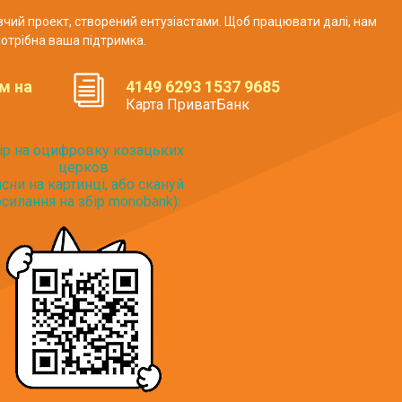
авчий проект, створений ентузіастами. Щоб працювати далі, нам
отрібна ваша підтримка.
м на
4149 6293 1537 9685
Карта ПриватБанк
ір на оцифровку козацьких
церков
исни на картинці, або скануй
силання на збір monobank):