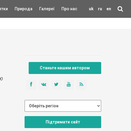
ятки
Природа
Галереї
Про нас
uk
ru
en
Станьте нашим автором
00
Підтримати сайт