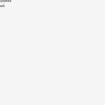
 церква
ний