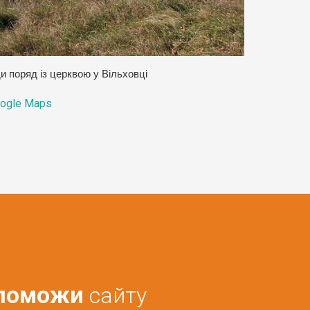
и поряд із церквою у Вільховці
ogle Maps
поможи
сайту