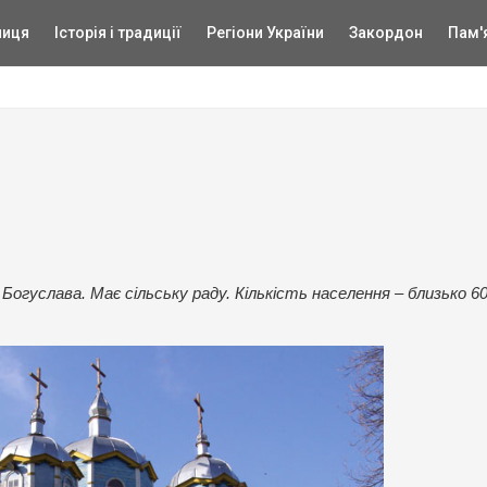
ниця
Історія і традиції
Регіони України
Закордон
Пам'
 Богуслава. Має сільську раду. Кількість населення – близько 6