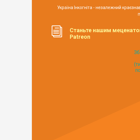
Україна Інкогніта - незалежний краєзн
п
Станьте нашим меценато
Patreon
Зб
(т
по