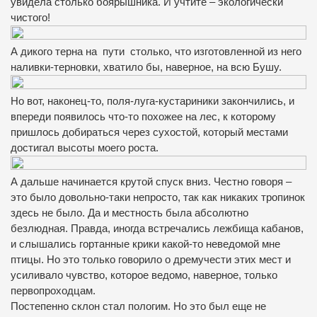
увидела столько боярышника. И учтите – экологически
чистого!
А дикого терна на пути столько, что изготовленной из него
наливки-терновки, хватило бы, наверное, на всю Бушу.
Но вот, наконец-то, поля-луга-кустариники закончились, и
впереди появилось что-то похожее на лес, к которому
пришлось добираться через сухостой, который местами
достигал высоты моего роста.
А дальше начинается крутой спуск вниз. Честно говоря –
это было довольно-таки непросто, так как никаких тропинок
здесь не было. Да и местность была абсолютно
безлюдная. Правда, иногда встречались лежбища кабанов,
и слышались гортанные крики какой-то неведомой мне
птицы. Но это только говорило о дремучести этих мест и
усиливало чувство, которое ведомо, наверное, только
первопроходцам.
Постепенно склон стал пологим. Но это был еще не