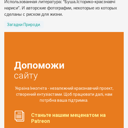
Использованная литература: “Буша.Історико-краєзнавчі
нариси”. И авторские фотографии, некоторые из которых
сделаны с риском для жизни.
Загадки Природи.
Допоможи
сайту
Україна Інкогніта - незалежний краєзнавчий проект,
створений ентузіастами. Щоб працювати далі, нам
потрібна ваша підтримка.
Станьте нашим меценатом на
Patreon