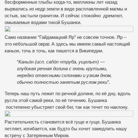
бесформенные глыбы когда-то, миллионы лет назад
вырвались из недр земли в виде расплавленной магмы и
остыв, застыли гранитом. И сейчас спокойно дремлют,
омываемые водами тихой Бушанки.
Само название “Гайдамацкий Яр” не совсем точное. Яр –
это небольшой овраг. А здесь мы имеем самый настоящий
каньон, точь в точь, как пишется в Википедии.
“
Каньо́н (исп. cañón «труба, ущелье») —
глубокая речная долина с очень крутыми,
нередко отвесными склонами и узким дном,
обычно полностью занятым руслом реки”
.
Теперь наш путь лежит по речной долине, по её дну, вдоль
русла этой самой реки, по её течению. Бушанка
постепенно убыстряет свой бег, так как течет по наклону.
Растительность становится всё гуще и гуще. Бушанка
петляет, изгибается, как будто бы хочет замедлить нашу
встречу с Затерянным Миром.