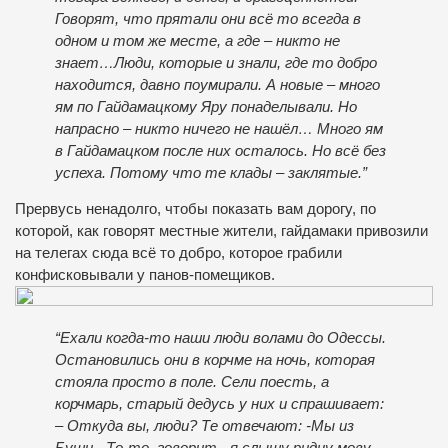
Говорят, что прятали они всё то всегда в
одном и том же месте, а где – никто не
знает…Люди, которые и знали, где то добро
находится, давно поумирали. А новые – много
ям по Гайдамацкому Яру понаделывали. Но
напрасно – никто ничего не нашёл… Много ям
в Гайдамацком после них осталось. Но всё без
успеха. Потому что те клады – заклятые.”
Прервусь ненадолго, чтобы показать вам дорогу, по
которой, как говорят местные жители, гайдамаки привозили
на телегах сюда всё то добро, которое грабили
конфисковывали у панов-помещиков.
“Ехали когда-то наши люди волами до Одессы.
Остановились они в корчме на ночь, которая
стояла просто в поле. Сели поесть, а
корчмарь, старый дедусь у них и спрашивает:
– Откуда вы, люди? Те отвечают: -Мы из