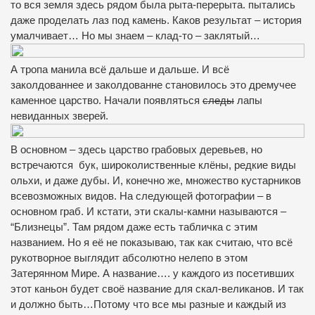
то вся земля здесь рядом была рыта-перерыта. пытались
даже проделать лаз под камень. Каков результат – история
умалчивает… Но мы знаем – клад-то – заклятый…
А тропа манила всё дальше и дальше. И всё
заколдованнее и заколдованне становилось это дремучее
каменное царство. Начали появляться
следы
лапы
невиданных зверей.
В основном – здесь царство грабовых деревьев, но
встречаются бук, широколиственные клёны, редкие виды
ольхи, и даже дубы. И, конечно же, множество кустарников
всевозможных видов. На следующей фотографии – в
основном граб. И кстати, эти скалы-камни называются –
“Близнецы”. Там рядом даже есть табличка с этим
названием. Но я её не показываю, так как считаю, что всё
рукотворное выглядит абсолютно нелепо в этом
Затерянном Мире. А название…. у каждого из посетивших
этот каньон будет своё название для скал-великанов. И так
и должно быть…Потому что все мы разные и каждый из