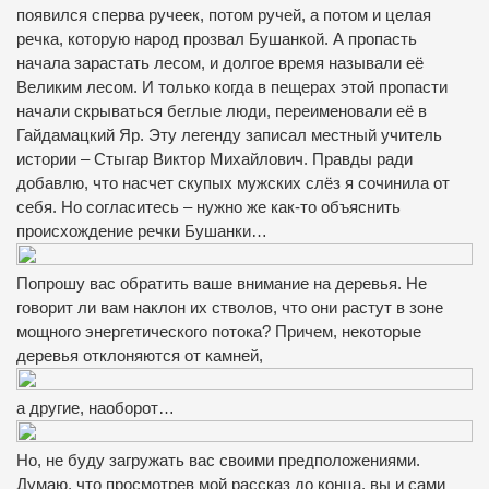
появился сперва ручеек, потом ручей, а потом и целая
речка, которую народ прозвал Бушанкой. А пропасть
начала зарастать лесом, и долгое время называли её
Великим лесом. И только когда в пещерах этой пропасти
начали скрываться беглые люди, переименовали её в
Гайдамацкий Яр. Эту легенду записал местный учитель
истории – Стыгар Виктор Михайлович. Правды ради
добавлю, что насчет скупых мужских слёз я сочинила от
себя. Но согласитесь – нужно же как-то объяснить
происхождение речки Бушанки…
Попрошу вас обратить ваше внимание на деревья. Не
говорит ли вам наклон их стволов, что они растут в зоне
мощного энергетического потока? Причем, некоторые
деревья отклоняются от камней,
а другие, наоборот…
Но, не буду загружать вас своими предположениями.
Думаю, что просмотрев мой рассказ до конца, вы и сами