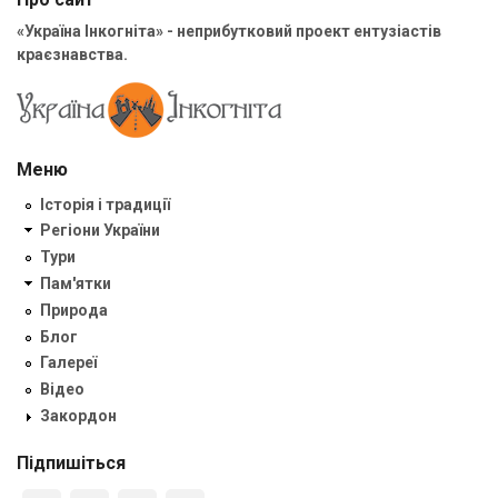
«Україна Інкогніта» - неприбутковий проект ентузіастів
краєзнавства.
Меню
Історія і традиції
Регіони України
Тури
Пам'ятки
Природа
Блог
Галереї
Відео
Закордон
Підпишіться