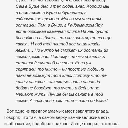
Буши. -То-то, говорит,- я слышу ридну мову.
Сам в Буше был и тех людей знал. Хорошо мы
в свое время в Буше побушевали, в
гайдамацкие времена. Много мы чего там
оставили. Там, в Буше, в Гайдамацком Яру
есть огромная каменная плита.На ней будто
бы подкова выбита – то ли конская, то ли еще
какая…И под той плитой все наши клады
лежат… Но никто не сможет их достать из
земли кроме нас. Потому что мы поклялись
страшной клятвой на крови. Если уж
спрятали, то никто – ни простые люди, ни
паны не возьмут тот клад. Потому что те
клады панские – заклятые. они и панов до
добра не доводят, то пусть и бедным не
мешают жить. Лучше бы им сгнить в той
земле. А знак того заклятия – наша подкова.”
Вот одно из предполагаемых мест заклятого клада.
Говорят, что там, а самом верху камня-великина есть
изображение, подобное подкове. И еще говорят, что когда-