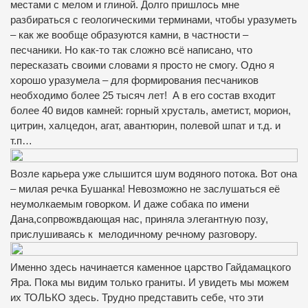
местами с мелом и глиной. Долго пришлось мне
разбираться с геологическими терминами, чтобы уразуметь
– как же вообще образуются камни, в частности –
песчаники. Но как-то так сложно всё написано, что
пересказать своими словами я просто не смогу. Одно я
хорошо уразумела – для формирования песчаников
необходимо более 25 тысяч лет! А в его состав входит
более 40 видов камней: горный хрусталь, аметист, морион,
цитрин, халцедон, агат, авантюрин, полевой шпат и т.д. и
т.п…
Возле карьера уже слышится шум водяного потока. Вот она
– милая речка Бушанка! Невозможно не заслушаться её
неумолкаемым говорком. И даже собака по имени
Дана,сопрвожвдающая нас, приняла элегантную позу,
прислушиваясь к мелодичному речному разговору.
Именно здесь начинается каменное царство Гайдамацкого
Яра. Пока мы видим только граниты. И увидеть мы можем
их ТОЛЬКО здесь. Трудно представить себе, что эти