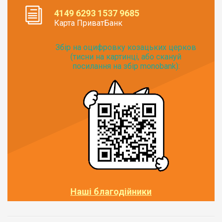
4149 6293 1537 9685
Карта ПриватБанк
Збір на оцифровку козацьких церков
(тисни на картинці, або скануй
посилання на збір monobank):
Наші благодійники