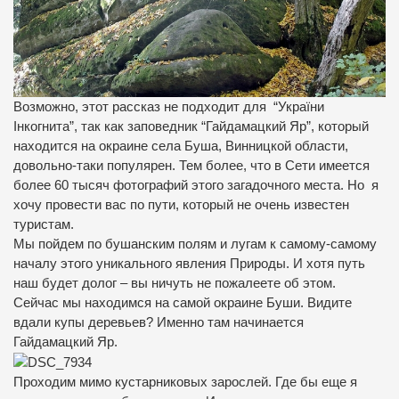
Возможно, этот рассказ не подходит для “України
Інкогнита”, так как заповедник “Гайдамацкий Яр”, который
находится на окраине села Буша, Винницкой области,
довольно-таки популярен. Тем более, что в Сети имеется
более 60 тысяч фотографий этого загадочного места. Но я
хочу провести вас по пути, который не очень известен
туристам.
Мы пойдем по бушанским полям и лугам к самому-самому
началу этого уникального явления Природы. И хотя путь
наш будет долог – вы ничуть не пожалеете об этом.
Сейчас мы находимся на самой окраине Буши. Видите
вдали купы деревьев? Именно там начинается
Гайдамацкий Яр.
Проходим мимо кустарниковых зарослей. Где бы еще я