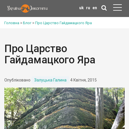
uk
ru
en
Головна
>
Блог
>
Про Царство Гайдамацкого Яра
Про Царство
Гайдамацкого Яра
Опубліковано
Залуцька Галина
4 Квітня, 2015