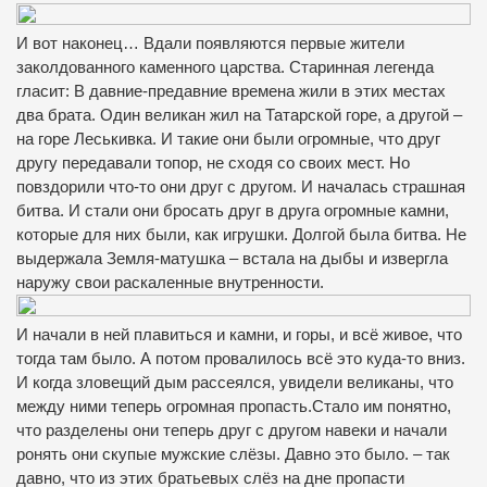
И вот наконец… Вдали появляются первые жители
заколдованного каменного царства. Старинная легенда
гласит: В давние-предавние времена жили в этих местах
два брата. Один великан жил на Татарской горе, а другой –
на горе Леськивка. И такие они были огромные, что друг
другу передавали топор, не сходя со своих мест. Но
повздорили что-то они друг с другом. И началась страшная
битва. И стали они бросать друг в друга огромные камни,
которые для них были, как игрушки. Долгой была битва. Не
выдержала Земля-матушка – встала на дыбы и извергла
наружу свои раскаленные внутренности.
И начали в ней плавиться и камни, и горы, и всё живое, что
тогда там было. А потом провалилось всё это куда-то вниз.
И когда зловещий дым рассеялся, увидели великаны, что
между ними теперь огромная пропасть.Стало им понятно,
что разделены они теперь друг с другом навеки и начали
ронять они скупые мужские слёзы. Давно это было. – так
давно, что из этих братьевых слёз на дне пропасти