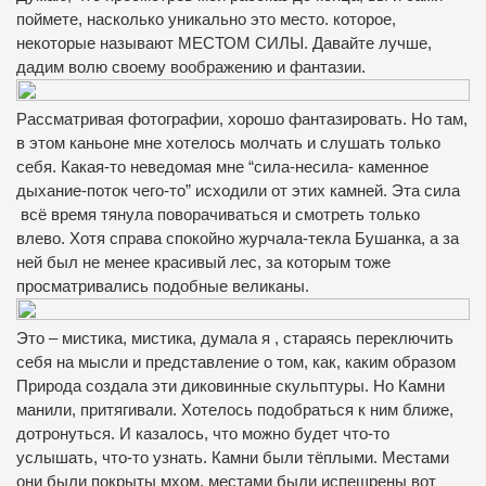
поймете, насколько уникально это место. которое,
некоторые называют МЕСТОМ СИЛЫ. Давайте лучше,
дадим волю своему воображению и фантазии.
Рассматривая фотографии, хорошо фантазировать. Но там,
в этом каньоне мне хотелось молчать и слушать только
себя. Какая-то неведомая мне “сила-несила- каменное
дыхание-поток чего-то” исходили от этих камней. Эта сила
всё время тянула поворачиваться и смотреть только
влево. Хотя справа спокойно журчала-текла Бушанка, а за
ней был не менее красивый лес, за которым тоже
просматривались подобные великаны.
Это – мистика, мистика, думала я , стараясь переключить
себя на мысли и представление о том, как, каким образом
Природа создала эти диковинные скульптуры. Но Камни
манили, притягивали. Хотелось подобраться к ним ближе,
дотронуться. И казалось, что можно будет что-то
услышать, что-то узнать. Камни были тёплыми. Местами
они были покрыты мхом, местами были испещрены вот