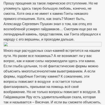
Прошу прощения за такое лирическое отступление. Но не
упомянуть здесь такую большую любовь, конечно, не
смогла. Хотя она и не имеет к камню Гонты никакого
прямого отношения. Хотя, как знать? Может быть,
Александр Сергеевич Пушкин знал о том, как отец его
возлюбленой усмирял гайдамаков… Смотрим еще раз на
легендарный камень, представляем, как Гонта обращался к
народу с его вершины, и проходим дальше.
Много еще расчудесных скал-камней встретится на нашем
пути. Но разве все покажешь? А не возникает ли у вас
вопрос, как и какие силы нагромоздили здесь эти камни.
Если глыба цельная, то её фантастические формы можно
объяснить многотысячнолетним выветриванием. А если
формы, подобные Гонтову камню? К сожалению, эти
вопросы повисают в воздухе и остается только
фантазировать, призывая на помощь всё своё
воображение. Но не только вопросы повисают в воздухе. В
Гайдамацком Яру есть удивительнейшая скала, которая
так и называется – Висячая. И если вы сможете объяснить,