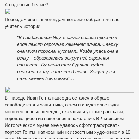
А подобные белые?
Перейдем опять к легендам, которые собрал для нас
учитель истории.
“
В Гайдамацком Яру, в самой долине просто в
воде лежит огромная каменная глыба. Сверху
она мхом поросла, кустами. Когда упала она в
речку – образовалась вокруг неё огромная
пропасть. Бушанка там бурлит, гудит,
огибает скалу, и течет дальше. Зовут у нас
тот камень Гонтовым”…
В народе Иван Гонта навсегда остался в образе
освободителя и защитника, о чем и свидетельствуют
многочисленные легенды, сказания и устные рассказы,
передающиеся из поколения в поколение. В Львовском
Историческом музее мне удалось сфотографировать
портрет Гонты, написанный неизвестным художником в 18
веке. Насколько он достоверен – не могу знать, но портрет