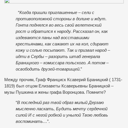
“
Когда пришли приглашенные – сели с
противоположной стороны в долине и ждут.
Гонта поднялся во весь свой велетенский
рост и обратился к народу. Рассказал он, как
издеваются паны над восставшими
крестьянами, как сажают их на кол, сдирают
кожу и солью посыпают. Так и призвал народ –
идти в Сербы – разорить штаб генерала
Браницкого – комиссара польского. А потом –
освободить друзей-товарищей
.”
Между прочим, Граф Франциск Ксаверий Браницкий ( 1731-
1819) был отцом Елизаветы Ксаверьевны Браницкой –
музы Пушкина и жены графа Воронцова. Помните?
“
В последний раз твой образ милый Дерзаю
мысленно ласкать, Будить мечту сердечной
силой И с негой робкой и унылой Твою любовь
воспоминать
…”.