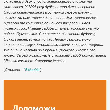
складався з двох споруд: конторського будинку та
житлового. У 1895 році будівництво було завершено.
Садиба оснащувалася за останнім словом техніки,
включаючи електричне освітлення. Між центральною
будівлею та конторою до нашого часу залишився
підземний хід. Пізніше садиба стала власністю знатної
родини Сумовських. Син останньої власниці будинку,
Оскар Гансен, встиг під час Першої світової війни
сховати колекцію декоративно-вжиткового мистецтва,
яка пізніше увійшла до зібрань Сумського художнього
музею. За радянських часів у колишній садибі розміщувався
Міський комітет Компартії України.
(Джерело –
“Вікіпедія”
)
Допоможи