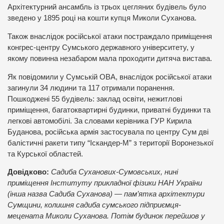
Архітектурний ансамбль із трьох цегляних будівель було
зведено у 1895 році на кошти купця Миколи Суханова.
Також внаслідок російської атаки постраждало приміщення
конгрес-центру Сумського державного університету, у
якому повинна незабаром мала проходити дитяча вистава.
Як повідомили у Сумській ОВА, внаслідок російської атаки
загинули 34 людини та 117 отримали поранення.
Пошкоджені 55 будівель: заклад освіти, нежитлові
приміщення, багатоквартирні будинки, приватні будинки та
легкові автомобілі. За словами керівника ГУР Кирила
Буданова, російська армія застосувала по центру Сум дві
балістичні ракети типу “Іскандер-М” з території Воронезької
та Курської областей.
Довідково:
Садиба Суханових-Сумовських, нині
приміщення Інституту прикладної фізики НАН України
(інша назва Садиба Суханова) — пам’ятка архітектури
Сумщини, колишня садиба сумського підприємця-
мецената Миколи Суханова. Потім будинок перейшов у