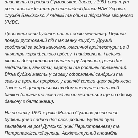
власність до родини Сумовських. Зараз, з 1991 року тут
розташовані Інститут прикладної фізики НАН України,
служба Банківської Академії та один із підрозділів місцевого
УМВС.
Двоповерховий будинок являє собою міні-палац. Перший
поверх рустований під так звану «шубу». Другий
зроблений за всіма канонами класичної архітектури: це й
пілястри коринфського ордеру, і напівколони, і всіляка
ліпнина декоративного характеру (гірлянди, рельєфні
медальйони, віньєтки, картуші та рослинні орнаменти).
Вікна будівлі мають у своєму оформленні сандрики та
замки в арочних прорізях, у вигляді голови царя звірів-лева.
Також над центральним входом виступає невеликий
балкон (справа та зліва від нього міститься ще по одному
балкону з балясинами).
На початку 1890-х років Микола Суханов розпочинає
будівництво садиби для своєї родини. Будівля була
закладена на розі Думської (нині Першотравнева) та
Петропавлівської вулиць. Архітектурний ансамбль