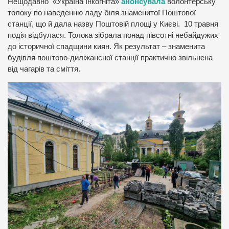
Нещодавно «Україна Інкогніта»
анонсувала
волонтерську
толоку по наведенню ладу біля знаменитої Поштової
станції, що й дала назву Поштовій площі у Києві. 10 травня
подія відбулася. Толока зібрала понад півсотні небайдужих
до історичної спадщини киян. Як результат – знаменита
будівля поштово-диліжансної станції практично звільнена
від чагарів та сміття.