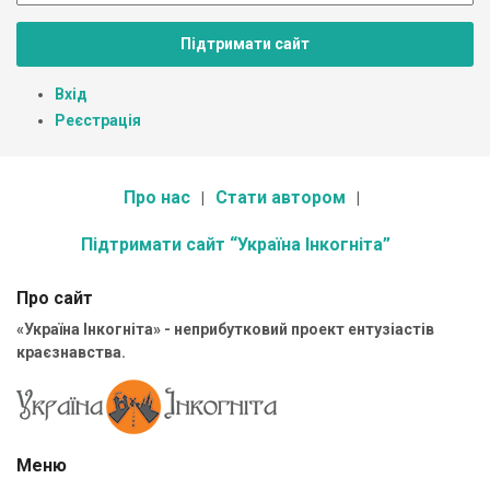
Підтримати сайт
Вхід
Реєстрація
Про нас
Стати автором
Підтримати сайт “Україна Інкогніта”
Про сайт
«Україна Інкогніта» - неприбутковий проект ентузіастів
краєзнавства.
Меню