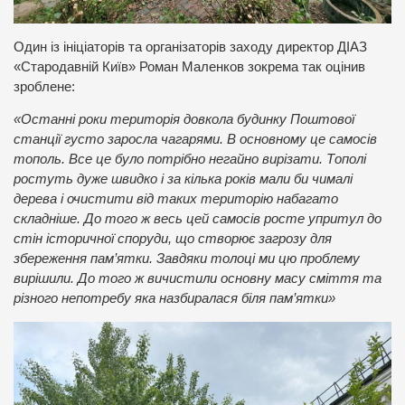
Один із ініціаторів та організаторів заходу директор ДІАЗ
«Стародавній Київ» Роман Маленков зокрема так оцінив
зроблене:
«Останні роки територія довкола будинку Поштової
станції густо заросла чагарями. В основному це самосів
тополь. Все це було потрібно негайно вирізати. Тополі
ростуть дуже швидко і за кілька років мали би чималі
дерева і очистити від таких територію набагато
складніше. До того ж весь цей самосів росте упритул до
стін історичної споруди, що створює загрозу для
збереження пам’ятки. Завдяки толоці ми цю проблему
вирішили. До того ж вичистили основну масу сміття та
різного непотребу яка назбиралася біля пам’ятки»