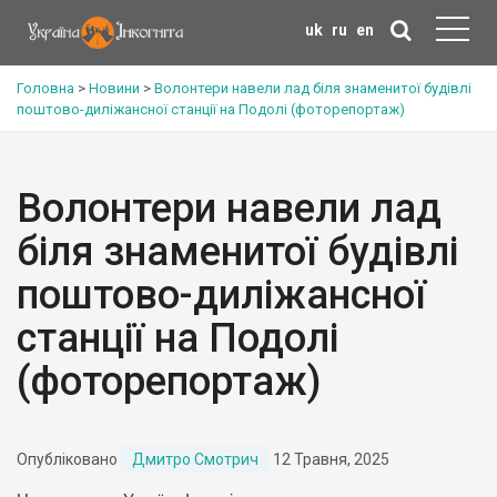
uk
ru
en
Головна
>
Новини
>
Волонтери навели лад біля знаменитої будівлі
поштово-диліжансної станції на Подолі (фоторепортаж)
Волонтери навели лад
біля знаменитої будівлі
поштово-диліжансної
станції на Подолі
(фоторепортаж)
Опубліковано
Дмитро Смотрич
12 Травня, 2025