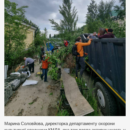
Марина Соловйова, директорка департаменту охорони
культурної спадщини КМДА, яка теж взяла активну участь у