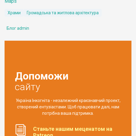
Maps
Храми
Громадська та житлова архітектура
Блог admin
Допоможи
сайту
Україна Інкогніта - незалежний краєзнавчий проект,
створений ентузіастами. Щоб працювати далі, нам
потрібна ваша підтримка.
Станьте нашим меценатом на
Patreon