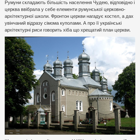
Румуни складають більшість населення Чудею, відповідно і
церква ввібрала у себе елементи румунської церковно-
архітектурної школи. Фронтон церкви нагадує костел, а дах
увінчаний відразу сімома куполами. А про її українські
архітектурні риси говорить хіба що хрещатий план церкви.