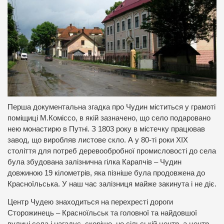
Перша документальна згадка про Чудин міститься у грамоті
поміщиці М.Коміссо, в якій зазначено, що село подаровано
нею монастирю в Путні. З 1803 року в містечку працював
завод, що виробляв листове скло. А у 80-ті роки ХІХ
століття для потреб деревообробної промисловості до села
була збудована залізнична гілка Карапчів – Чудин
довжиною 19 кілометрів, яка пізніше була продовжена до
Красноїльська. У наш час залізниця майже закинута і не діє.
Центр Чудею знаходиться на перехресті дороги
Сторожинець – Красноїльськ та головної та найдовшої