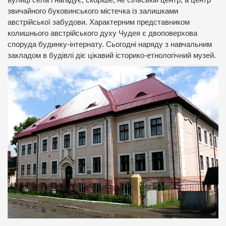
вулиці села і нагадує, скоріше, не сільській центр, а центр
звичайного буковинського містечка із залишками
австрійської забудови. Характерним представником
колишнього австрійського духу Чудея є двоповерхова
споруда будинку-інтернату. Сьогодні наряду з навчальним
закладом в будівлі діє цікавий історико-етнологічний музей.