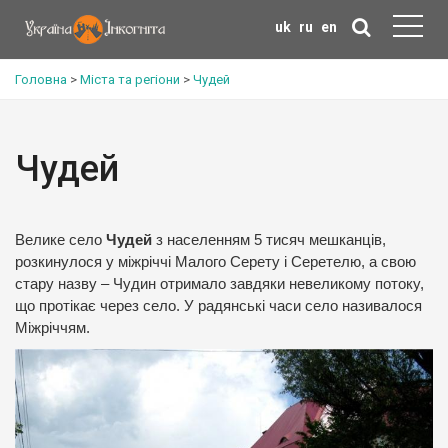
uk
ru
en
Головна
>
Міста та регіони
>
Чудей
Чудей
Велике село
Чудей
з населенням 5 тисяч мешканців,
розкинулося у міжріччі Малого Серету і Серетелю, а свою
стару назву – Чудин отримало завдяки невеликому потоку,
що протікає через село. У радянські часи село називалося
Міжріччям.