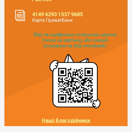
4149 6293 1537 9685
Карта ПриватБанк
Збір на оцифровку козацьких церков
(тисни на картинці, або скануй
посилання на збір monobank):
Наші благодійники