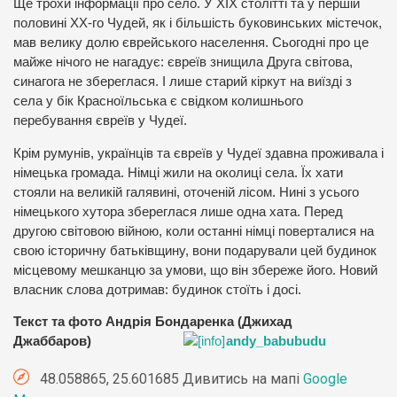
Ще трохи інформації про село. У ХІХ столітті та у першій
половині ХХ-го Чудей, як і більшість буковинських містечок,
мав велику долю єврейського населення. Сьогодні про це
майже нічого не нагадує: євреїв знищила Друга світова,
синагога не збереглася. І лише старий кіркут на виїзді з
села у бік Красноїльська є свідком колишнього
перебування євреїв у Чудеї.
Крім румунів, українців та євреїв у Чудеї здавна проживала і
німецька громада. Німці жили на околиці села. Їх хати
стояли на великій галявині, оточеній лісом. Нині з усього
німецького хутора збереглася лише одна хата. Перед
другою світовою війною, коли останні німці поверталися на
свою історичну батьківщину, вони подарували цей будинок
місцевому мешканцю за умови, що він збереже його. Новий
власник слова дотримав: будинок стоїть і досі.
Текст та фото Андрія Бондаренка (Джихад
Джаббаров)
andy_babubudu
48.058865, 25.601685 Дивитись на мапі
Google