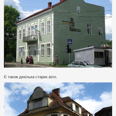
Є також декілька старих вілл.