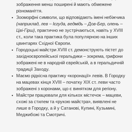
зображення менш поширені й мають обмежене
різноманіття.
Зооморфні символи, що відповідають імені небіжчика
(наприклад, лев – Ієгуда, ведмідь – Дов-Бер, олень –
Цві-Гірш)
, практично не зустрічаються, навіть у XVIII
ст., коли така практика була популярною на інших
цвинтарях Східної Європи.
Городоцькі майстри XVIII ст. демонструють пієтет до
західноєвропейської геральдики – зокрема, грифони
зображені не в народній єврейській, а в геральдичній
традиції Заходу.
Маємо рідкісна практику «коронації» левів. В Городку
на мацевах кінця XVIII – початку XIX ст. леви часто
зображені з коронами, що є винятком для регіону.
Майстри працювали для кількох містечок – мацеви,
схожі за стилем та «рукою майстра», виявлені не
лише в Городку, а й у Сатанові, Купині, Кузьмині,
Меджибожі та Смотричі.