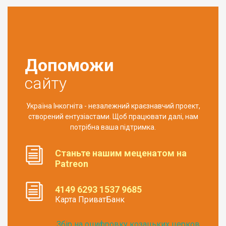
Допоможи
сайту
Україна Інкогніта - незалежний краєзнавчий проект,
створений ентузіастами. Щоб працювати далі, нам
потрібна ваша підтримка.
Станьте нашим меценатом на
Patreon
4149 6293 1537 9685
Карта ПриватБанк
Збір на оцифровку козацьких церков