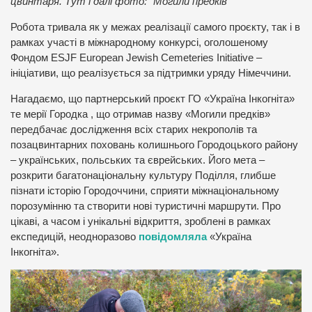
цвинтаря. Тут і далі фото: “Могили предків”
Робота тривала як у межах реалізації самого проєкту, так і в
рамках участі в міжнародному конкурсі, оголошеному
Фондом ESJF European Jewish Cemeteries Initiative –
ініціативи, що реалізується за підтримки уряду Німеччини.
Нагадаємо, що партнерський проєкт ГО «Україна Інкогніта»
те мерії Городка , що отримав назву «Могили предків»
передбачає дослідження всіх старих некрополів та
позацвинтарних поховань колишнього Городоцького району
– українських, польських та єврейських. Його мета –
розкрити багатонаціональну культуру Поділля, глибше
пізнати історію Городоччини, сприяти міжнаціональному
порозумінню та створити нові туристичні маршрути. Про
цікаві, а часом і унікальні відкриття, зроблені в рамках
експедицій, неодноразово
повідомляла
«Україна
Інкогніта».