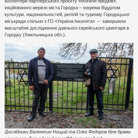
Волонтери партнерського проєкту «Могили предків»,
ініційованого мерією міста Городка – зокрема Відділом
культури, національностей, релігій та туризму Городоцької
міськради спільно з ГО «Україна Інкогніта» – завершили
масштабне дослідження давнього єврейського цвинтаря в
Городку (Хмельницька обл.).
Дослідники Валентин Нищий та Олег Федоров біля брами