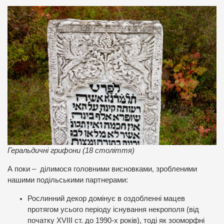
Геральдичні грифони (18 століття)
А поки – ділимося головними висновками, зробленими
нашими подільськими партнерами:
Рослинний декор домінує в оздобленні мацев
протягом усього періоду існування некрополя (від
початку XVIII ст. до 1990-х років), тоді як зооморфні