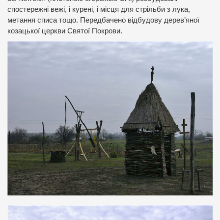
спостережні вежі, і курені, і місця для стрільби з лука,
метання списа тощо. Передбачено відбудову дерев’яної
козацької церкви Святої Покрови.