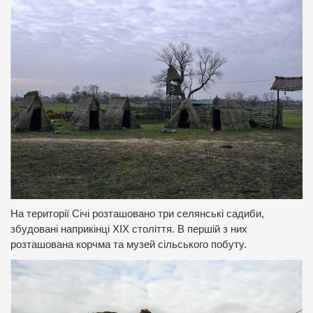
На території Січі розташовано три селянські садиби,
збудовані наприкінці ХІХ століття. В першій з них
розташована корчма та музей сільського побуту.