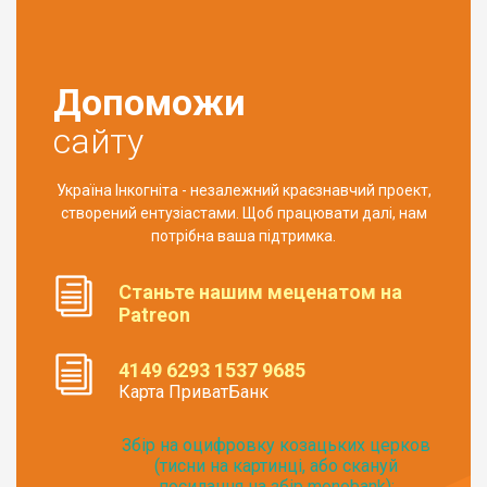
Допоможи
сайту
Україна Інкогніта - незалежний краєзнавчий проект,
створений ентузіастами. Щоб працювати далі, нам
потрібна ваша підтримка.
Станьте нашим меценатом на
Patreon
4149 6293 1537 9685
Карта ПриватБанк
Збір на оцифровку козацьких церков
(тисни на картинці, або скануй
посилання на збір monobank):