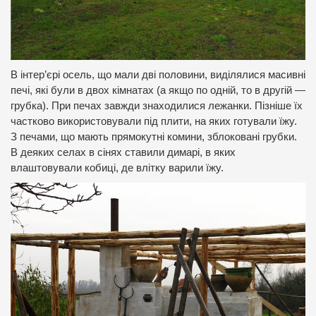
В інтер’єрі осель, що мали дві половини, виділялися масивні
печі, які були в двох кімнатах (а якщо по одній, то в другій —
грубка). При печах завжди знаходилися лежанки. Пізніше їх
частково використовували під плити, на яких готували їжу.
З печами, що мають прямокутні комини, зблоковані грубки.
В деяких селах в сінях ставили димарі, в яких
влаштовували кобиці, де влітку варили їжу.