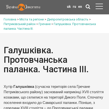
uk
ru
en
Головна
>
Міста та регіони
>
Дніпропетровська область
>
Петриківський район
>
Гречане
>
Галушківка. Протовчанська
паланка. Частина ІІІ.
Галушківка.
Протовчанська
паланка. Частина ІІІ.
Хутір
Галушківка
(сучасна територія села Гречане
Петриківського району) заснований наприкінці XVII століття
козаками, що селилися на території Дикого Поля. Спочатку
поселення входило до Самарської паланки. Пізніше, з
середини XVIIІ століття – до Протовчанської паланки