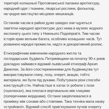
території колишньої Протовчанської паланки архітектуру,
народний одяг і тканини, лікарські рослини, фольклор,
на¬родне мистецтво місцевих мешканців.
Останнім часом в районі дуже швидко зни¬щуються
пам’ятки народної архітектури; досі нема в музеях жодного
експонату цього типу з Нижнього Подніпров’я. Тим часом
історія краю вельми багата, особливо козацьких часів. Тут
розвинені народні промисли, надто ж декоративний розпис.
Етнографічним вивченням народного житла та
господарських будівель Петриківщини на початку 90-х років
докладно займався відомий львівський етнограф Архип
Данелюк. За його спостереженнями для будівництва тут
використовували глину, лозу, очерет, акацію, тобто
матеріали, які були під руками. Побутували різні способи
конструкцій стін. Найчастіше в хатах їх робили з лози
(«шелюха»), яка плелася вертикально між глицями
(поперечними жердками). Останні закріплювалися в
проміжку між сохами або стовпами. Така техніка мала назву
«стройової». Відомий спосіб прив’язування пучків очерету