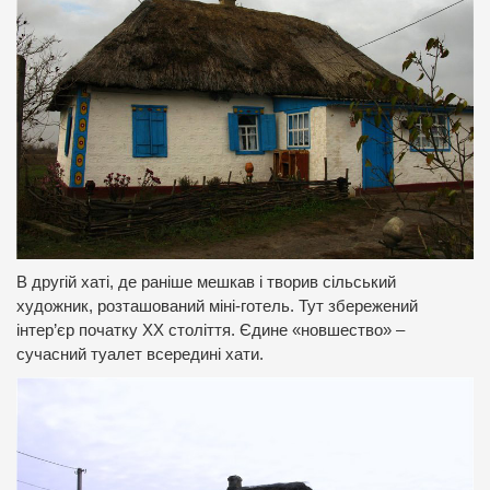
В другій хаті, де раніше мешкав і творив сільський
художник, розташований міні-готель. Тут збережений
інтер’єр початку ХХ століття. Єдине «новшество» –
сучасний туалет всередині хати.