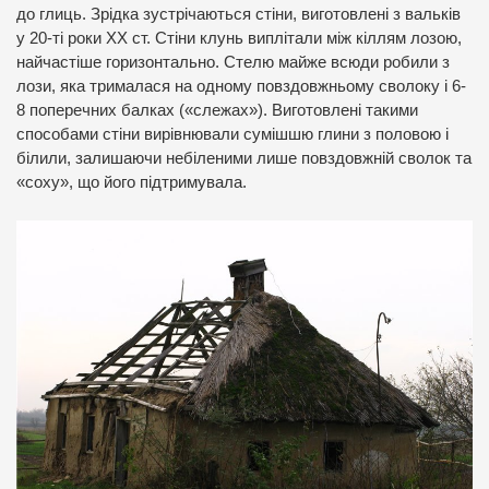
до глиць. Зрідка зустрічаються стіни, виготовлені з вальків
у 20-ті роки XX ст. Стіни клунь виплітали між кіллям лозою,
найчастіше горизонтально. Стелю майже всюди робили з
лози, яка трималася на одному повздовжньому сволоку і 6-
8 поперечних балках («слежах»). Виготовлені такими
способами стіни вирівнювали сумішшю глини з половою і
білили, залишаючи небіленими лише повздовжній сволок та
«соху», що його підтримувала.