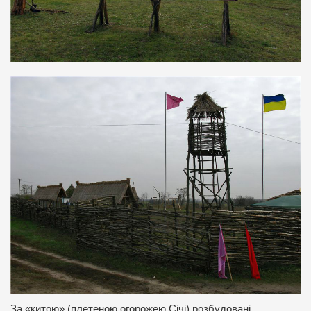
За «китою» (плетеною огорожею Січі) розбудовані