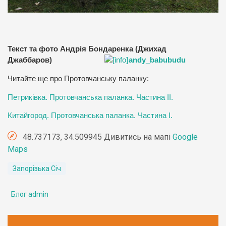
Текст та фото Андрія Бондаренка (Джихад
Джаббаров)
andy_babubudu
Читайте ще про Протовчанську паланку:
Петриківка. Протовчанська паланка. Частина ІІ.
Китайгород. Протовчанська паланка. Частина І.
48.737173, 34.509945 Дивитись на мапі
Google
Maps
Запорізька Січ
Блог admin