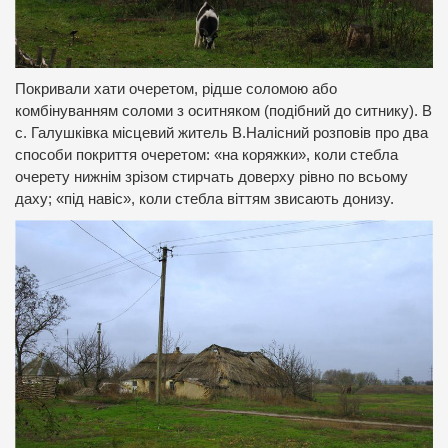
Покривали хати очеретом, рідше соломою або
комбінуванням соломи з оситняком (подібний до ситнику). В
с. Галушківка місцевий житель В.Налісний розповів про два
способи покриття очеретом: «на коряжки», коли стебла
очерету нижнім зрізом стирчать доверху рівно по всьому
даху; «під навіс», коли стебла віттям звисають донизу.