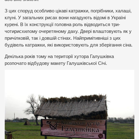
З цих споруд особливо цікаві катражки, погрібники, халаші,
клуні. У загальних рисах вони нагадують відомі в Україні
курені. В їх конструкції головна роль відводиться три-
чотирисхилому очеретяному даху. Двері влаштовують як у
причілковій, так і довшій стінах. Найпримітивніші з цих
будівель катражки, які використовують для зберігання сіна.
Декілька років тому на території хутора Галушківка
розпочато відбудову макету Галушківської Січі.