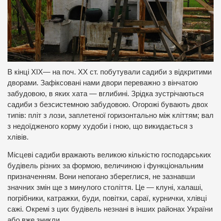
В кінці XIX— на поч. XX ст. побутували садиби з відкритими
дворами. Зафіксовані нами двори переважно з вінчатою
забудовою, в яких хата — вглибині. Зрідка зустрічаються
садиби з безсистемною забудовою. Огорожі бувають двох
типів: пліт з лози, заплетеної горизонтально між кліттям; вал
з недоїдженого корму худоби і гною, що викидається з
хлівів.
Місцеві садиби вражають великою кількістю господарських
будівель різних за формою, величиною і функціональним
призначенням. Вони непогано збереглися, не зазнавши
значних змін ще з минулого століття. Це — клуні, халаші,
погрібники, катражки, буди, повітки, сараї, курнички, хлівці
сажі. Окремі з цих будівель незнані в інших районах України
або вже зникли.