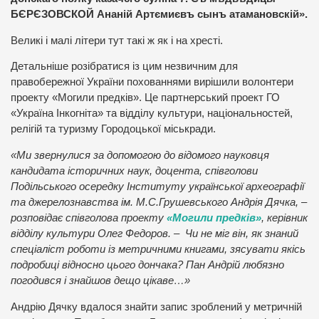
БЄРЄЗОВСКОЙ Ананій Артємиєвъ сынъ атамановскій».
Великі і малі літери тут такі ж як і на хресті.
Детальніше розібратися із цим незвичним для
правобережної України похованнями вирішили волонтери
проекту «Могили предків». Це партнерський проект ГО
«Україна Інкогніта» та відділу культури, національностей,
релігій та туризму Городоцької міськради.
«Ми звернулися за допомогою до відомого науковця
кандидата історичних наук, доцента, співголови
Подільського осередку Інституту української археографії
та джерелознавства ім. М.С.Грушевського Андрія Дячка, –
розповідає співголова проекту
«Могили предків»
, керівник
відділу культури Олег Федоров. – Чи не міг він, як знаний
спеціаліст роботи із метричними книгами, зясувати якісь
подробиці відносно цього дончака? Пан Андрій любязно
погодився і знайшов дещо цікаве…»
Андрію Дячку вдалося знайти запис зроблений у метричній