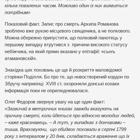
кілька повалених часом. Можливо один із них виявиться
потрібним»
Показовий факт. Запис про смерть Архипа Романова
зроблено вже рукою місцевого священика, а не полкового.
Можна обережно припустити, що полковий панотець у
першому випадку втрутився з причини високого статусу
небіжчика, на який прямо вказано у епітафії: «сынъ
атамановскій».
Знахідка цих поховань це ще й розкриття маловідомої
сторінки Поділля. Бо про те, що новостворений кордон по
Збручу наприкінці XVIII ст. охороняли донські козаки
інформація поки не оприлюднювалася.
Олег Федоров звернув увагу на ще один факт:
«Зазвичай в метричних книгах завжди вказують на
причину смерті, коли йдеться про відносно молодих людей,
– каже краєзнавець. – А тут, у випадках з дончаками –
тиша. Враховуючи, що обидвох поховали в серпні 1799
року з інтервалом у 20 днів, складається враження що їх