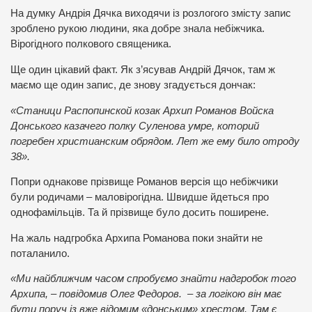
На думку Андрія Дячка виходячи із розлогого змісту запис
зроблено рукою людини, яка добре знала небіжчика.
Вірогідного полкового священика.
Ще один цікавий факт. Як з’ясував Андрій Дячок, там ж
маємо ще один запис, де знову згадується дончак:
«Станици Распопинской козак Архип Романов Войска
Донського казачего полку Суленова умре, которий
погребен христианским обрядом. Лет же ему било отроду
38».
Попри однакове прізвище Романов версія що небіжчики
були родичами – маловірогідна. Швидше йдеться про
однофамільців. Та й прізвище було досить поширене.
На жаль надгробка Архипа Романова поки знайти не
поталанило.
«Ми найближчим часом спробуємо знайти надгробок того
Архипа, – повідомив Олег Федоров. – за логікою він має
бути поруч із вже відомим «донським» хрестом. Там є