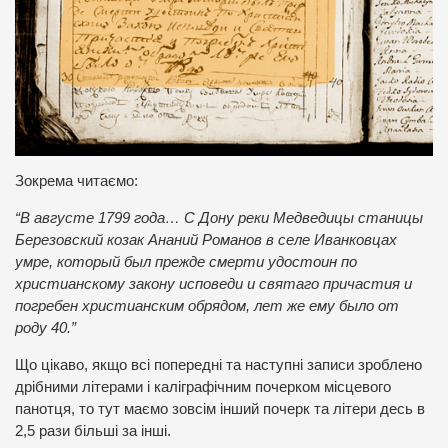
Зокрема читаємо:
“В августе 1799 года… С Дону реки Медведицы станицы
Березовский козак Ананий Романов в селе Иванковцах
умре, который был прежде смерти удостоин по
христианскому закону исповеди и святаго причастия и
погребен христианским обрядом, лет же ему было от
роду 40.”
Що цікаво, якщо всі попередні та наступні записи зроблено
дрібними літерами і каліграфічним почерком місцевого
панотця, то тут маємо зовсім інший почерк та літери десь в
2,5 рази більші за інші.