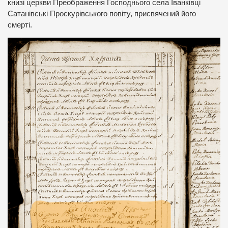
книзі церкви Преображення Господнього села Іванківці
Сатанівські Проскурівського повіту, присвячений його
смерті.