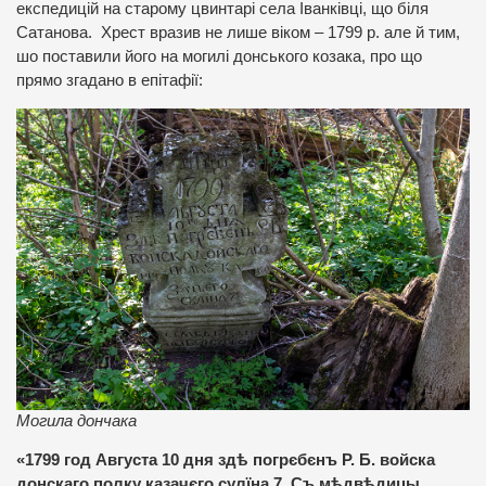
експедицій на старому цвинтарі села Іванківці, що біля
Сатанова. Хрест вразив не лише віком – 1799 р. але й тим,
шо поставили його на могилі донського козака, про що
прямо згадано в епітафії:
Могила дончака
«1799 год Августа 10 дня здѣ погрєбєнъ Р. Б. войска
донскаго полку казачєго сулїна 7. Съ мѣдвѣдицы