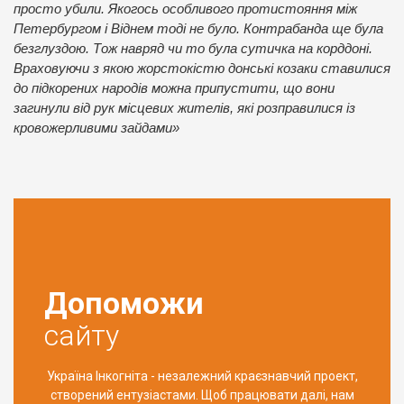
просто убили. Якогось особливого протистояння між
Петербургом і Віднем тоді не було. Контрабанда ще була
безглуздою. Тож навряд чи то була сутичка на корддоні.
Враховуючи з якою жорстокістю донські козаки ставилися
до підкорених народів можна припустити, що вони
загинули від рук місцевих жителів, які розправилися із
кровожерливими зайдами»
Допоможи
сайту
Україна Інкогніта - незалежний краєзнавчий проект,
створений ентузіастами. Щоб працювати далі, нам