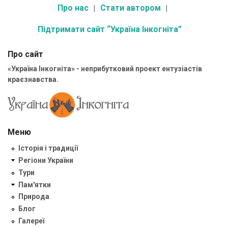
Про нас
Стати автором
Підтримати сайт “Україна Інкогніта”
Про сайт
«Україна Інкогніта» - неприбутковий проект ентузіастів
краєзнавства.
Меню
Історія і традиції
Регіони України
Тури
Пам'ятки
Природа
Блог
Галереї