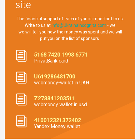
site
The financial support of each of you is important to us.
Write to us at
info@UkrainaIncognita.com
- we
we will tell you how the money was spent and we will
put you on the list of sponsors.
5168 7420 1998 6771
PrivatBank card
U619286481700
webmoney-wallet in UAH
Z278841203511
webmoney wallet in usd
410012321372402
Yandex.Money wallet