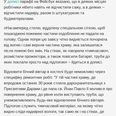
У
дописі
парафії на Фейсбук вказано, що в деяких місцях
робітники нібито навіть не відчистили сажу, а в деяких –
відчистили надміру, разом із штукатуркою та
будматеріалами.
«Насамперед стелю, відділену спеціальною сіткою, щоб
пошкоджені пожежею частини оздоблення не падали на
голову. Однак попри цю завісу чітко видніється почорніла
від вогню і сажі верхня частина храму, яка залишилася
після пожежі без змін. На стінах, як говорили «тимчасово»,
розмістили прожектори, а також повісили батареї, труби до
яких поклали просто над підлогою» – йдеться в дописі.
Відновити бічний вівтар в костелі буде неможливо через
специфіку ремонтних робіт. “У тій частині храму, де
впродовж останніх 30 років стояла дарохранительниця з
Пресвятими Дарами і де папа св. Йоан Павло ІІ молився про
повернення храму, до рівня колін виступають труби, що
унеможливлюють будь-яке відновлення бічного вівтаря.
Підлогою служить тимчасовий матеріал, на якому чітко
видно сліди надмірної вологи, так само як і на стінах, де