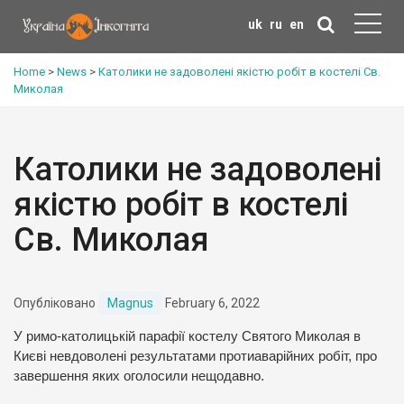
uk
ru
en
Home
>
News
>
Католики не задоволені якістю робіт в костелі Св.
Миколая
Католики не задоволені
якістю робіт в костелі
Св. Миколая
Опубліковано
Magnus
February 6, 2022
У римо-католицькій парафії костелу Святого Миколая в
Києві невдоволені результатами протиаварійних робіт, про
завершення яких оголосили нещодавно.