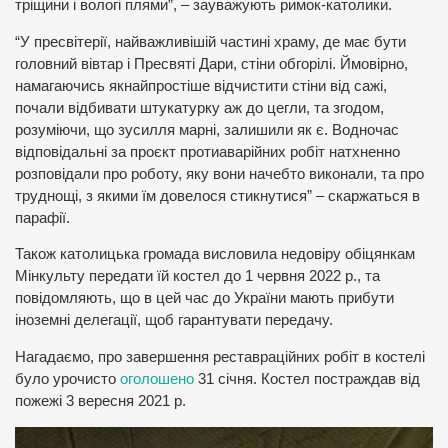
тріщини і вологі плями”, – зауважують римок-католики.
“У пресвітерії, найважливішій частині храму, де має бути
головний вівтар і Пресвяті Дари, стіни обгорілі. Ймовірно,
намагаючись якнайпростіше відчистити стіни від сажі,
почали відбивати штукатурку аж до цегли, та згодом,
розуміючи, що зусилля марні, залишили як є. Водночас
відповідальні за проєкт протиаварійних робіт натхненно
розповідали про роботу, яку вони начебто виконали, та про
труднощі, з якими їм довелося стикнутися” – скаржаться в
парафії.
Також католицька громада висловила недовіру обіцянкам
Мінкульту передати їй костел до 1 червня 2022 р., та
повідомляють, що в цей час до України мають прибути
іноземні делегації, щоб гарантувати передачу.
Нагадаємо, про завершення реставраційних робіт в костелі
було урочисто
оголошено
31 січня. Костел постраждав від
пожежі 3 вересня 2021 р.