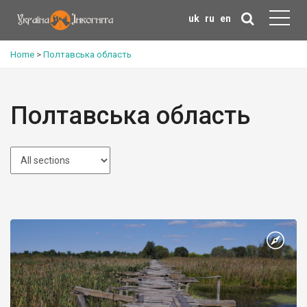
uk
ru
en
Home
>
Полтавська область
Полтавська область