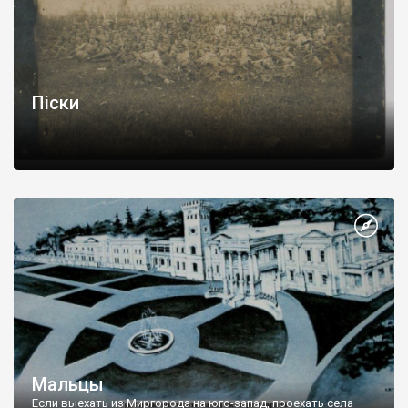
Піски
Мальцы
Если выехать из Миргорода на юго-запад, проехать села