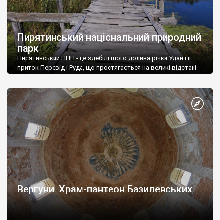
Пирятинський національний природний
парк
Пирятинський НПП - це здебільшого долина річки Удай і її
приток Перевід і Руда, що простягається на великі відстані
навколо Пирятина у безпосередній близькості до
Чернігівської і Київської областей
Вергуни. Храм-пантеон Базилевських