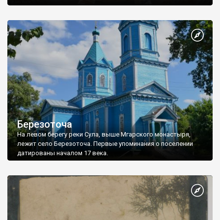
Березоточа
На левом берегу реки Сула, выше Мгарского монастыря,
лежит село Березоточа. Первые упоминания о поселении
датированы началом 17 века.