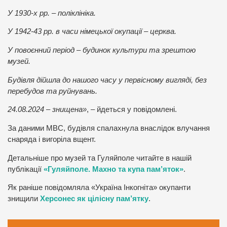
У 1930-х рр. – поліклініка.
У 1942-43 рр. в часи німецької окупації – церква.
У повоєнний період – будинок культури та зрештою
музей.
Будівля дійшла до нашого часу у первісному вигляді, без
перебудов та руйнувань.
24.08.2024 – знищена»
, – йдеться у повідомлені.
За даними МВС, будівля спалахнула внаслідок влучання
снаряда і вигоріла вщент.
Детальніше про музей та Гуляйполе читайте в нашій
публікації
«Гуляйполе. Махно та купа пам’яток»
.
Як раніше повідомляла «Україна Інкогніта» окупанти
знищили
Херсонес як цілісну пам’ятку
.