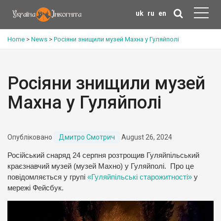
uk
ru
en
Home
>
News
>
Росіяни знищили музей Махна у Гуляйполі
Росіяни знищили музей
Махна у Гуляйполі
Опубліковано
Дмитро Смотрич
August 26, 2024
Російський снаряд 24 серпня розтрощив Гуляйпільський
краєзнавчий музей (музей Махно) у Гуляйполі. Про це
повідомляється у групі
«Гуляйпільські старожитності»
у
мережі Фейсбук.