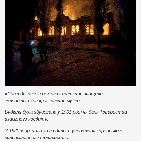
«Сьогодні вночі росіяни остаточно знищили
гуляйпільський краєзнавчий музей.
Будівля була збудована у 1901 році як банк Товариства
взаємного кредиту.
У 1920-х рр. у ній знаходилось управління єврейського
колонізаційного товариства.