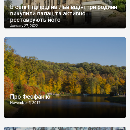
В селі Підгірці на Львівщіні три родини
викупили палац та активно
реставрують його
January 27, 2022
Про Феофанію
November 5, 2017