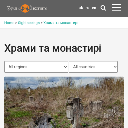
uk
ru
en
Home
>
Sightseeings
>
Храми та монастирі
Храми та монастирі