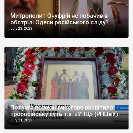
Митрополит Онуфрій не побачив в
обстрілі Одеси російського сліду?
July 23, 2023
Полум’я пожежі вчергове висвітило
проросійську суть т.з. «УПЦ» (РПЦвУ)
July 21, 2023