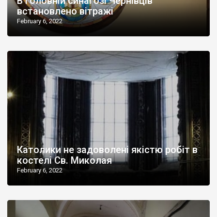
В головній синагозі Чернівців
встановлено вітражі
February 6, 2022
Католики не задоволені якістю робіт в
костелі Св. Миколая
February 6, 2022