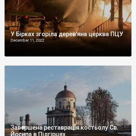
У Бірках згоріла дерев’яна церква ПЦУ
December 11, 2022
Завершена реставрація костьолу Св.
Йосипа в Підгірцях