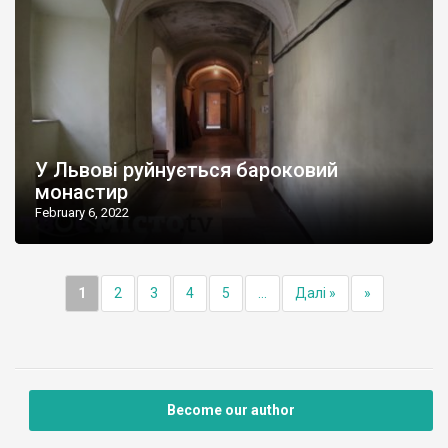
У Львові руйнується бароковий
монастир
February 6, 2022
1
2
3
4
5
...
Далі »
»
Become our author