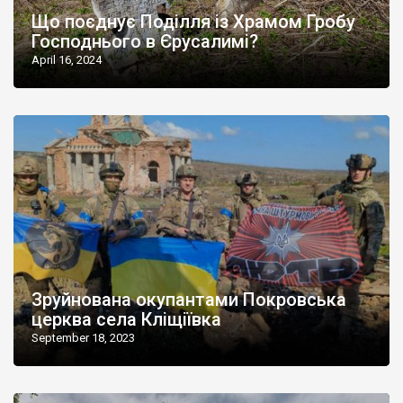
Що поєднує Поділля із Храмом Гробу
Господнього в Єрусалимі?
April 16, 2024
Зруйнована окупантами Покровська
церква села Кліщіївка
September 18, 2023