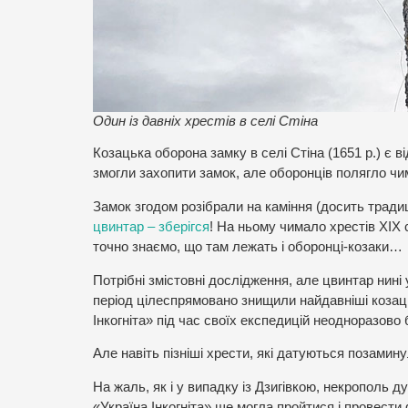
Один із давніх хрестів в селі Стіна
Козацька оборона замку в селі Стіна (1651 р.) є ві
змогли захопити замок, але оборонців полягло чим
Замок згодом розібрали на каміння (досить традиц
цвинтар – зберігся
! На ньому чимало хрестів ХІХ с
точно знаємо, що там лежать і оборонці-козаки…
Потрібні змістовні дослідження, але цвинтар нині 
період цілеспрямовано знищили найдавніші козац
Інкогніта» під час своїх експедицій неодноразово 
Але навіть пізніші хрести, які датуються позамин
На жаль, як і у випадку із Дзигівкою, некрополь 
«Україна Інкогніта» ще могла пройтися і провести