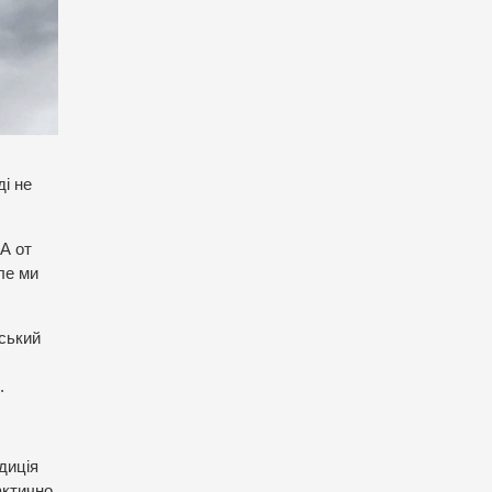
ді не
 А от
але ми
нський
.
диція
актично