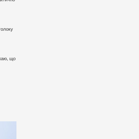
толоку
жаю, що