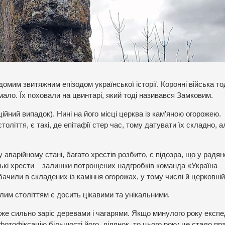
домим звитяжним епізодом української історії. Коронні війська то
ало. Їх поховали на цвинтарі, який тоді називався Замковим.
ійний випадок). Нині на його місці церква із кам’яною огорожею.
толіття, є такі, де епітафії стер час, тому датувати їх складно, 
у аварійному стані, багато хрестів розбито, є підозра, що у радя
ькі хрести – залишки потрощених надгробків команда «Україна
бачили в складених із каміння огорожах, у тому числі й церковній
улим століттям є досить цікавими та унікальними.
дуже сильно заріс деревами і чагарями. Якщо минулого року експе
 фотофіксацію більшості його ділянок, то цього року це стало пр