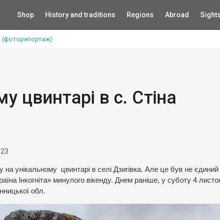
Shop
History and traditions
Regions
Abroad
Sight
на (фоторепортаж)
у цвинтарі в с. Стіна
023
на унікальному цвинтарі в селі Дзигівка. Але це був не єдиний
раїна Інкогніта» минулого вікенду. Днем раніше, у суботу 4 листо
інницької обл.