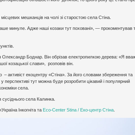
 місцевих мешканців на чолі зі старостою села Стіна.
наше минуле. Адже наші козаки тут поховані», — прокоментував 
унктів.
Олександр Боднар. Він обрізав електропилкою дерева: «Я вва
ої козацької слави», розповів він.
о – активіст екоцентру «Стіна». За його словами збереження та
у перспективі тут можна буде розробити цікавий і популярний
кономіки села.
в сусіднього села Калинка.
Україна Інкогніта та
Eco-Center Stina / Еко-центр Стіна
.