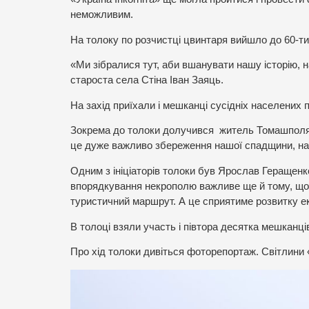
неможливим.
На толоку по розчистці цвинтаря вийшло до 60-ти
«Ми зібралися тут, аби вшанувати нашу історію, 
староста села Стіна Іван Заяць.
На захід приїхали і мешканці сусідніх населених п
Зокрема до толоки долучився житель Томашполя 
це дуже важливо збереження нашої спадщини, наш
Одним з ініціаторів толоки був Ярослав Геращенк
впорядкування некрополю важливе ще й тому, що 
туристичний маршрут. А це сприятиме розвитку е
В толоці взяли участь і півтора десятка мешканці
Про хід толоки дивіться фоторепортаж. Світлини «