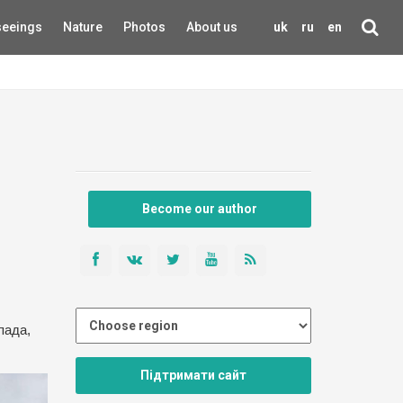
seeings
Nature
Photos
About us
uk
ru
en
Become our author
пада,
Підтримати сайт