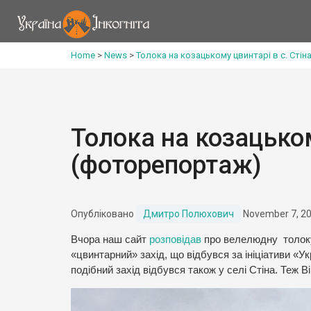
Home
>
News
>
Толока на козацькому цвинтарі в с. Сті
Толока на козацьком
(фоторепортаж)
Опубліковано
Дмитро Полюхович
November 7, 2
Вчора наш сайт
розповідав
про велелюдну толоку 
«цвинтарний» захід, що відбувся за ініціативи «Ук
подібний захід відбувся також у селі Стіна. Теж В