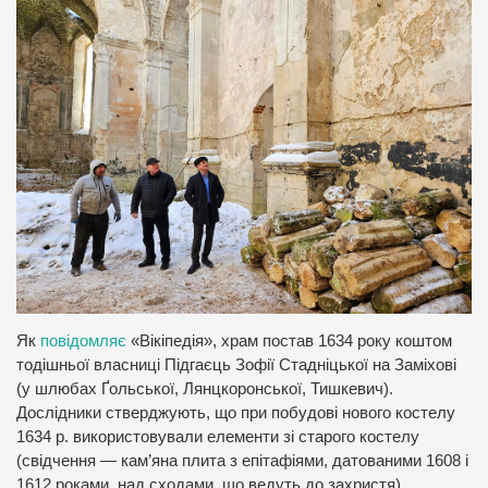
Як
повідомляє
«Вікіпедія», храм постав 1634 року коштом
тодішньої власниці Підгаєць Зофії Стадніцької на Заміхові
(у шлюбах Ґольської, Лянцкоронської, Тишкевич).
Дослідники стверджують, що при побудові нового костелу
1634 р. використовували елементи зі старого костелу
(свідчення — кам’яна плита з епітафіями, датованими 1608 і
1612 роками, над сходами, що ведуть до захристя).