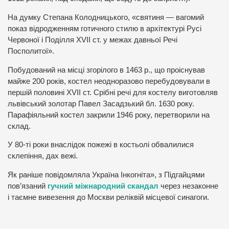
На думку Степана Колодницького, «святиня — вагомий
показ відродженням готичного стилю в архітектурі Русі
Червоної і Поділля XVII ст. у межах давньої Речі
Посполитої».
Побудований на місці згорілого в 1463 р., що проіснував
майже 200 років, костел неодноразово перебудовували в
першій половині XVII ст. Срібні речі для костелу виготовляв
львівський золотар Павел Засадзький бл. 1630 року.
Парафіяльний костел закрили 1946 року, перетворили на
склад.
У 80-ті роки внаслідок пожежі в костьолі обвалилися
склепіння, дах вежі.
Як раніше повідомляла Україна Інкогніта», з Підгайцями
пов’язаний
гучний
міжнародний скандал
через незаконне
і таємне вивезення до Москви реліквій місцевої синагоги.