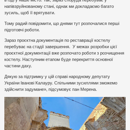
в’їзді у наше місто. Так, зараз споруда перебуває у
напівзруйнованому стані, однак ми докладаємо багато
зусиль, щоб її врятувати.
Тому радий повідомити, що днями тут розпочалися перші
підготовчі роботи.
Зараз проєктна документація по реставрації костелу
перебуває на стадії завершення. У межах розробки цієї
проєктної документації вже розпочато роботи з розчищення
костелу. Наступним етапом буде перекриття основної
частини даху.
Дякую за підтримку у цій справі народному депутату
України Іванові Калауру. Спільними зусиллями зможемо
здійснити задумане», підсумовує пан Мерена.