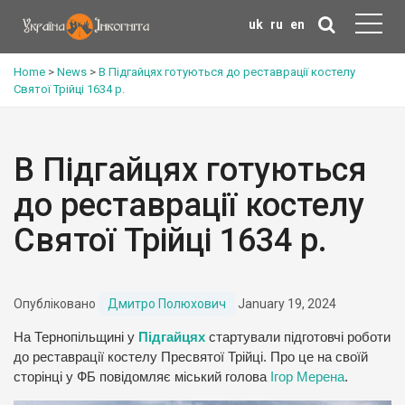
uk
ru
en
Home
>
News
>
В Підгайцях готуються до реставрації костелу
Святої Трійці 1634 р.
В Підгайцях готуються
до реставрації костелу
Святої Трійці 1634 р.
Опубліковано
Дмитро Полюхович
January 19, 2024
На Тернопільщині у
Підгайцях
стартували підготовчі роботи
до реставрації костелу Пресвятої Трійці. Про це на своїй
сторінці у ФБ повідомляє міський голова
Ігор Мерена
.