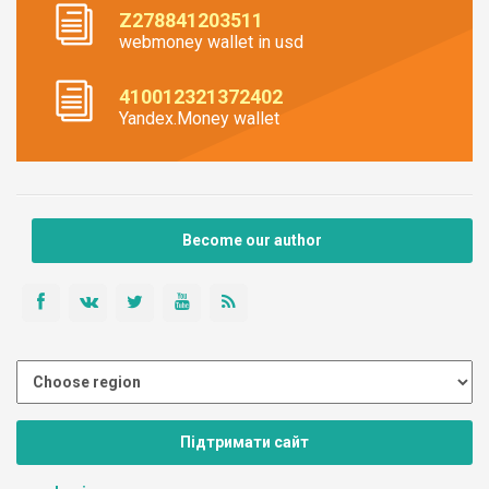
Z278841203511
webmoney wallet in usd
410012321372402
Yandex.Money wallet
Become our author
Підтримати сайт