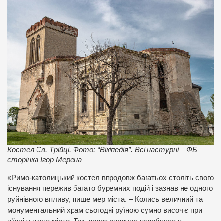
Костел Св. Трійці. Фото: “Вікіпедія”. Всі настурні – ФБ
сторінка Ігор Мерена
«Римо-католицький костел впродовж багатьох століть свого
існування пережив багато буремних подій і зазнав не одного
руйнівного впливу, пише мер міста. – Колись величний та
монументальний храм сьогодні руїною сумно височіє при