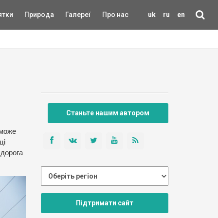
ятки
Природа
Галереї
Про нас
uk
ru
en
Станьте нашим автором
 може
ці
 дорога
Підтримати сайт