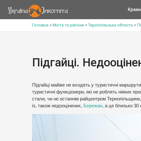
Крам
Головна
>
Міста та регіони
>
Тернопільська область
>
П
Підгайці. Недооціне
Підгайці майже не входять у туристичні маршрут
туристичні функціонери, які не роблять ніяких про
стали, чи не останнім райцентром Тернопільщини, 
із, також недооцінених,
Бережан
, а це близько 30 