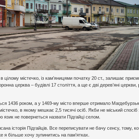
і в цілому містечко, із кам’яницями початку 20 ст., залишає приє
ронна церква – будівлі 17 століття, а ще є дві дерев’яні церкви,
.
ься 1436 роком, а у 1469-му місто вперше отримало Магдебурзь
 містечко, в якому мешкає 2,5 тисячі осіб. Якби не міський спосіб
ю язик не повернеться назвати Підгайці селом.
ана історія Підгайців. Все переписувати не бачу сенсу, тому, к
 же я більше хочу зупинитись на пам’ятках.