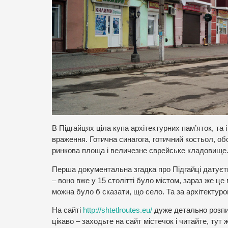
В Підгайцях ціла купа архітектурних пам’яток, та 
враження. Готична синагога, готичний костьол, обо
ринкова площа і величезне єврейське кладовище
Перша документальна згадка про Підгайці датуєт
– воно вже у 15 столітті було містом, зараз же це
можна було б сказати, що село. Та за архітектуро
На сайті
http://shtetlroutes.eu/
дуже детально розпис
цікаво – заходьте на сайт містечок і читайте, тут