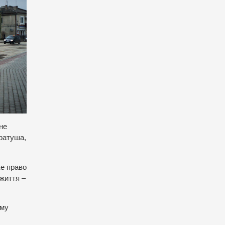
мне
 ратуша,
ке право
 життя –
ому