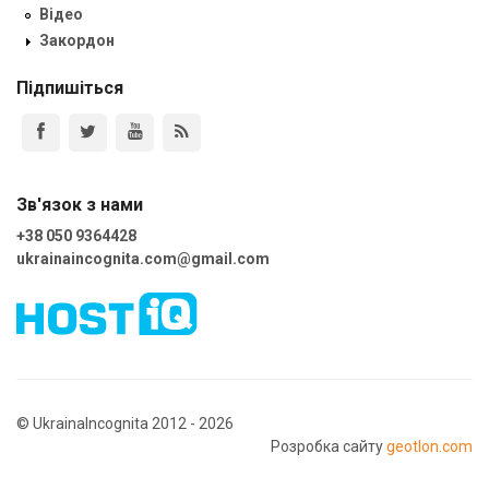
Відео
Закордон
Підпишіться
Зв'язок з нами
+38 050 9364428
ukrainaincognita.com@gmail.com
© UkrainaIncognita 2012 - 2026
Розробка сайту
geotlon.com