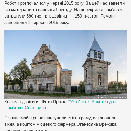
Роботи розпочалися у червні 2015 року. За цей час завезли
всі матеріали та найняли бригаду. На перекриття пам’ятки
витратили 580 тис. грн, дзвіниці — 150 тис. грн. Ремонт
завершили 1 вересня 2015 року.
Костел і дзвіниця. Фото Проект
“Українські Архітектурні
Пам’ятки. Спадщина”
Пізніше майстри потинькували стіни храму, встановили
вікна, а коштом місцевого фермера Оганесяна Врежика
перемурували паркан.