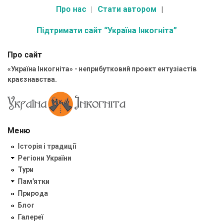
Про нас
Стати автором
Підтримати сайт “Україна Інкогніта”
Про сайт
«Україна Інкогніта» - неприбутковий проект ентузіастів
краєзнавства.
Меню
Історія і традиції
Регіони України
Тури
Пам'ятки
Природа
Блог
Галереї