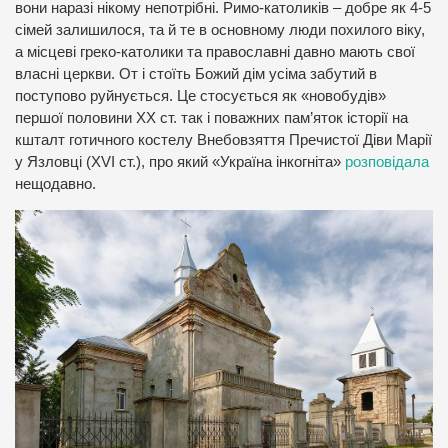
вони наразі нікому непотрібні. Римо-католиків – добре як 4-5
сімей залишилося, та й те в основному люди похилого віку,
а місцеві греко-католики та православні давно мають свої
власні церкви. От і стоїть Божий дім усіма забутий в
поступово руйнується. Це стосується як «новобудів»
першої половини ХХ ст. так і поважних пам’яток історії на
кшталт готичного костелу Внебовзяття Пречистої Діви Марії
у Язловці (XVI ст.), про який «Україна інкогніта»
розповідала
нещодавно.