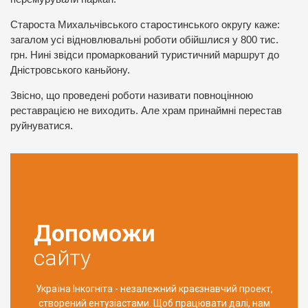
Староста Михальчівського старостинського округу каже:
загалом усі відновлювальні роботи обійшлися у 800 тис.
грн. Нині звідси промаркований туристичний маршрут до
Дністровського каньйону.
Звісно, що проведені роботи називати повноцінною
реставрацією не виходить. Але храм принаймні перестав
руйнуватися.
Допоможи
сайту
Україна Інкогніта - незалежний краєзнавчий проект,
створений ентузіастами. Щоб працювати далі, нам