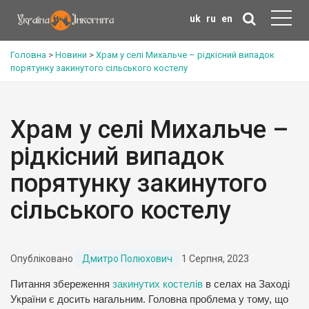
uk
ru
en
Головна
>
Новини
>
Храм у селі Михальче – рідкісний випадок
порятунку закинутого сільського костелу
Храм у селі Михальче –
рідкісний випадок
порятунку закинутого
сільського костелу
Опубліковано
Дмитро Полюхович
1 Серпня, 2023
Питання збереження
закинутих костелів
в селах на Заході
України є досить нагальним. Головна проблема у тому, що