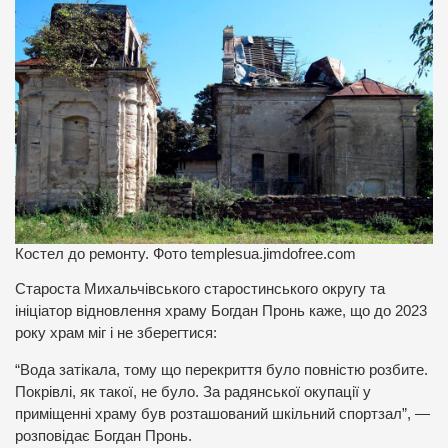
Костел до ремонту. Фото templesua.jimdofree.com
Староста Михальчівського старостинського округу та
ініціатор відновлення храму Богдан Пронь каже, що до 2023
року храм міг і не зберегтися:
“Вода затікала, тому що перекриття було повністю розбите.
Покрівлі, як такої, не було. За радянської окупації у
приміщенні храму був розташований шкільний спортзал”, —
розповідає Богдан Пронь.