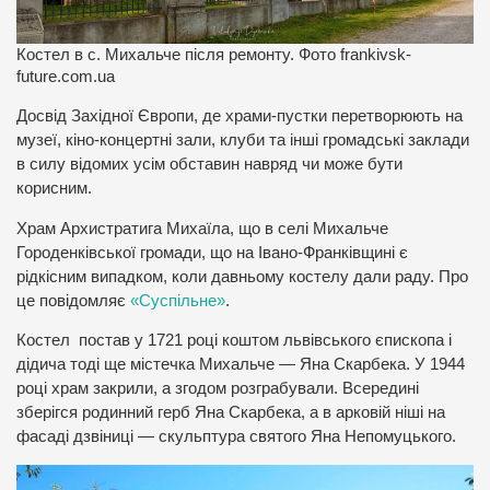
Костел в с. Михальче після ремонту. Фото frankivsk-
future.com.ua
Досвід Західної Європи, де храми-пустки перетворюють на
музеї, кіно-концертні зали, клуби та інші громадські заклади
в силу відомих усім обставин навряд чи може бути
корисним.
Храм Архистратига Михаїла, що в селі Михальче
Городенківської громади, що на Івано-Франківщині є
рідкісним випадком, коли давньому костелу дали раду. Про
це повідомляє
«Суспільне»
.
Костел постав у 1721 році коштом львівського єпископа і
дідича тоді ще містечка Михальче — Яна Скарбека. У 1944
році храм закрили, а згодом розграбували. Всередині
зберігся родинний герб Яна Скарбека, а в арковій ніші на
фасаді дзвіниці — скульптура святого Яна Непомуцького.