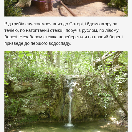
Від грибів спускаємося вниз до Сотері, і йдемо вгору за
течією, по натоптаний стежці, поруч з руслом, по лівому
березі. Незабаром стежка перебереться на правий берег і
призведе до першого водоспаду.