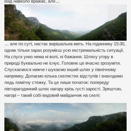
Вид навколо вражає, але…
… але по суті, настає вирішальна мить. На годиннику 15:30,
однак тільки зараз розумієш усю екстремальність ситуації.
На спуск униз нема ні волі, ні бажання. Шляху угору в
природі буквально не існує. Головне це вчасно зрозуміти.
Спускаємося нижче і шукаємо інший шлях у північному
напрямку. Долаємо кілька скелястих відступів і знаходимо
ледь помітну стежку. Та це лише початок: попереду
півторагодинний шлях нагору крізь густі зарості. Зрештою,
нагорі – такий собі видовий майданчик на скелі: