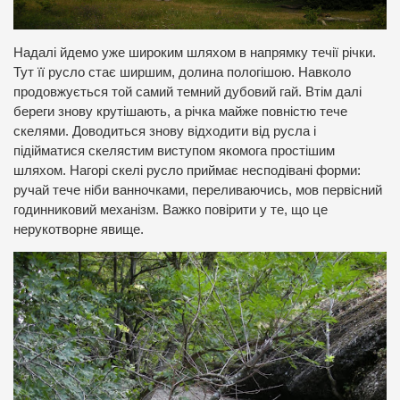
Надалі йдемо уже широким шляхом в напрямку течії річки.
Тут її русло стає ширшим, долина пологішою. Навколо
продовжується той самий темний дубовий гай. Втім далі
береги знову крутішають, а річка майже повністю тече
скелями. Доводиться знову відходити від русла і
підійматися скелястим виступом якомога простішим
шляхом. Нагорі скелі русло приймає несподівані форми:
ручай тече ніби ванночками, переливаючись, мов первісний
годинниковий механізм. Важко повірити у те, що це
нерукотворне явище.