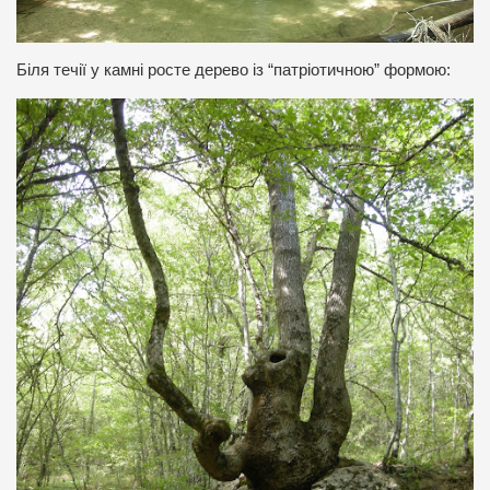
Біля течії у камні росте дерево із “патріотичною” формою: