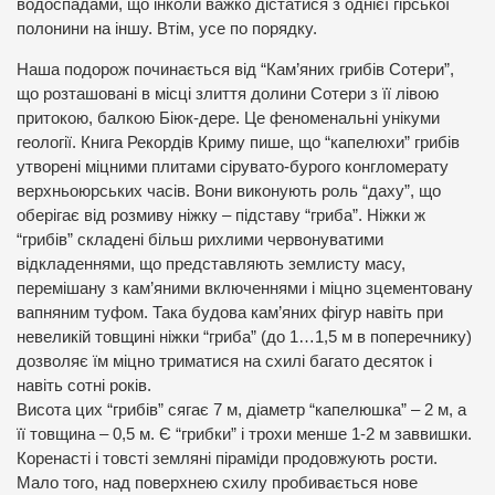
водоспадами, що інколи важко дістатися з однієї гірської
полонини на іншу. Втім, усе по порядку.
Наша подорож починається від “Кам’яних грибів Сотери”,
що розташовані в місці злиття долини Сотери з її лівою
притокою, балкою Біюк-дере. Це феноменальні унікуми
геології. Книга Рекордів Криму пише, що “капелюхи” грибів
утворені міцними плитами сірувато-бурого конгломерату
верхньоюрських часів. Вони виконують роль “даху”, що
оберігає від розмиву ніжку – підставу “гриба”. Ніжки ж
“грибів” складені більш рихлими червонуватими
відкладеннями, що представляють землисту масу,
перемішану з кам’яними включеннями і міцно зцементовану
вапняним туфом. Така будова кам’яних фігур навіть при
невеликій товщині ніжки “гриба” (до 1…1,5 м в поперечнику)
дозволяє їм міцно триматися на схилі багато десяток і
навіть сотні років.
Висота цих “грибів” сягає 7 м, діаметр “капелюшка” – 2 м, а
її товщина – 0,5 м. Є “грибки” і трохи менше 1-2 м заввишки.
Коренасті і товсті земляні піраміди продовжують рости.
Мало того, над поверхнею схилу пробивається нове