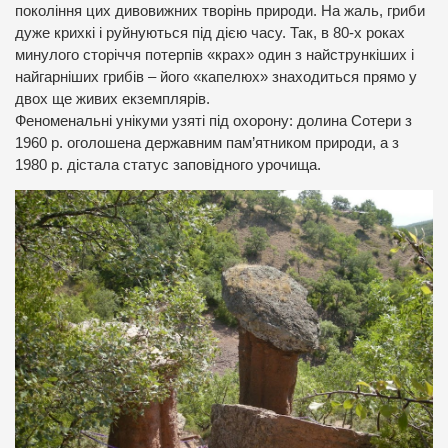
покоління цих дивовижних творінь природи. На жаль, гриби
дуже крихкі і руйнуються під дією часу. Так, в 80-х роках
минулого сторіччя потерпів «крах» один з найстрункіших і
найгарніших грибів – його «капелюх» знаходиться прямо у
двох ще живих екземплярів.
Феноменальні унікуми узяті під охорону: долина Сотери з
1960 р. оголошена державним пам’ятником природи, а з
1980 р. дістала статус заповідного урочища.