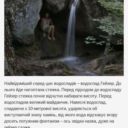
Найвідоміший серед цих водоспадів – водоспад Гейзер. До
нього йде натоптана стежка. Перед підходом до водоспаду
Гейзер стежка почне відчутно набирати висоту. Перед
водоспадом великий майданчик. Навесні водоспад,
спадаючи з 10-метрової висоти, ударяється об
виступаючий знизу камінь, від якого вода відскакує вгору
досить потужним фонтаном – ось звідки назва, дуже на
гейзер схоже.