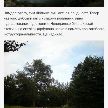
Чимдалі угору, тим бібльше змінюється ландшафт. Тепер
навколо дубовий гай з кількома полянами, явно
підлаштованих під стоянки. Неподалеко біля широкої
стежини на скелі викарбувано напис в пам’ять про загиблого
інструктора-альпініста. Це надихає.