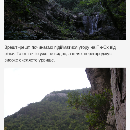
Врешті-решт, починаємо підійматися угору на Пн-Сх від
річки. Та от течію уже не видно, а шлях перегороджує
високе скелясте урвище.