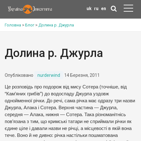
uk
ru
en
Головна
>
Блог
>
Долина р. Джурла
Долина р. Джурла
Опубліковано
nurderwind
14 Березня, 2011
Це розповідь про подорож від мису Сотера (точніше, від
“Кам’яних грибів”) до водоспаду Джурла уздовж
однойменної річки. До речі, сама річка має одразу три назви
Джурла, Алака і Сотера. Верхня частина — Джурла,
середня — Алака, нижня — Сотера. Така різноманітнісь
пов’язана з тим, що кримські татари не сприймали річки як
єдине ціле і давали назви не річці, а місцевості в якій вона
тече. Воно й не дивно: річка настільки пошматована