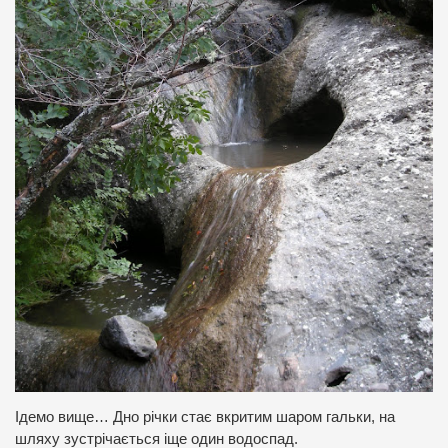
Ідемо вище… Дно річки стає вкритим шаром гальки, на
шляху зустрічається іще один водоспад.