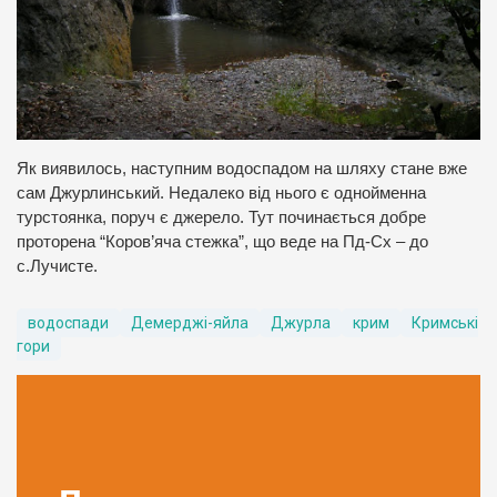
Як виявилось, наступним водоспадом на шляху стане вже
сам Джурлинський. Недалеко від нього є однойменна
турстоянка, поруч є джерело. Тут починається добре
проторена “Коров’яча стежка”, що веде на Пд-Сх – до
с.Лучисте.
водоспади
Демерджі-яйла
Джурла
крим
Кримські
гори