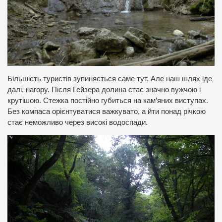
Більшість туристів зупиняється саме тут. Але наш шлях іде
далі, нагору. Після Гейзера долина стає значно вужчою і
крутішою. Стежка постійно губиться на кам’яних виступах.
Без компаса орієнтуватися важкувато, а йти понад річкою
стає неможливо через високі водоспади.