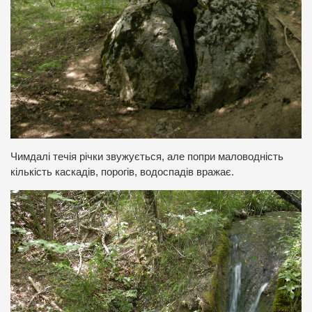
Чимдалі течія річки звужується, але попри маловодність
кількість каскадів, порогів, водоспадів вражає.