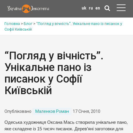
uk
ru
en
Головна
>
Блог
>
“Погляд у вічність”. Унікальне пано із писанок у
Софії Київській
“Погляд у вічність”.
Унікальне пано із
писанок у Софії
Київській
Опубліковано
Маленков Роман
17 Січня, 2010
Одеська художниця Оксана Мась створила унікальне пано,
яке складене із 15 тисяч писанок. Дерев’яні заготовки для