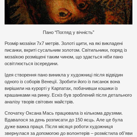
Пано “Погляд у вічність”
Розмір мозаїки 7х7 метрів. Золоті щити, на які викладені
писанки, вкриті сусальним золотом. Світильники, поряд із
мозаїкою розміщені таким чином, що здається ніби пано
освітлюється ізсередини.
Ідея створення пано виникла у художниці після відвідин
одного із соборів Венеції. Зробити його із писанок вона
вирішили на курорті у Карпатах, побачивши кошики із
крашанками на ринку. Ескіз був зроблений після детального
аналізу творів світових майстрів.
Спочатку Оксана Мась працювала із кількома друзями.
Вдавалося за день розписати до 150 яєць. Але це була
дуже важка праця. Після місяця роботи художниця
звернулася за допомогою до волонтерів – розмістила об’яви