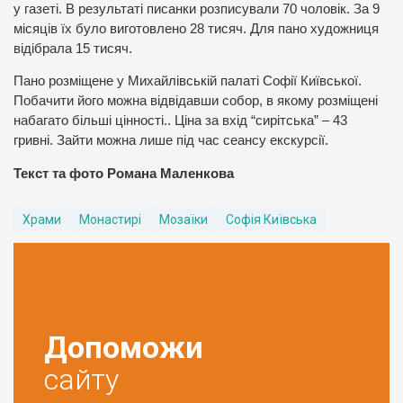
у газеті. В результаті писанки розписували 70 чоловік. За 9
місяців їх було виготовлено 28 тисяч. Для пано художниця
відібрала 15 тисяч.
Пано розміщене у Михайлівській палаті Софії Київської.
Побачити його можна відвідавши собор, в якому розміщені
набагато більші цінності.. Ціна за вхід “сирітська” – 43
гривні. Зайти можна лише під час сеансу екскурсії.
Текст та фото Романа Маленкова
Храми
Монастирі
Мозаїки
Софія Київська
Допоможи
сайту