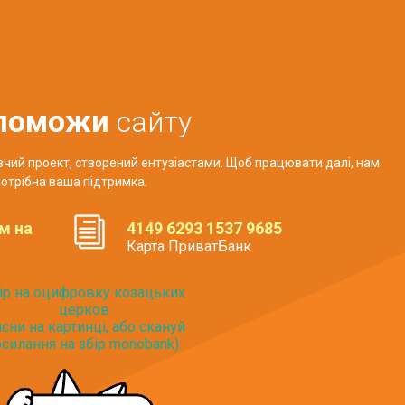
поможи
сайту
авчий проект, створений ентузіастами. Щоб працювати далі, нам
отрібна ваша підтримка.
м на
4149 6293 1537 9685
Карта ПриватБанк
ір на оцифровку козацьких
церков
исни на картинці, або скануй
силання на збір monobank):