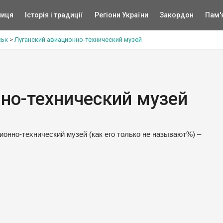
ниця
Історія і традиції
Регіони України
Закордон
Пам'
ськ
>
Луганский авиационно-технический музей
но-технический музей
онно-технический музей (как его только не называют%) –