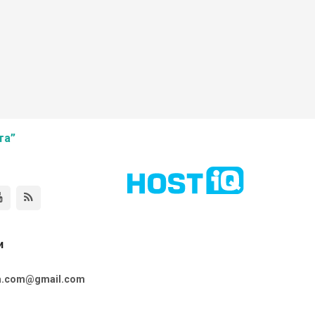
та”
и
ta.com@gmail.com