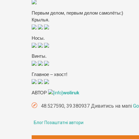
Первым делом, первым делом самолёты:)
Крылья.
Носы.
Винты.
Главное – хвост!
АВТОР
woliruk
48.527590, 39.380937 Дивитись на мапі
Go
Блог Позаштатні автори