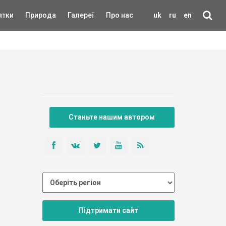
ятки
Природа
Галереї
Про нас
uk
ru
en
Станьте нашим автором
Підтримати сайт