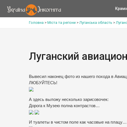
Крам
Головна
>
Міста та регіони
>
Луганська область
>
Луган
Луганский авиацион
Вывесил наконец фото из нашего похода в Авиаци
ЛЮБУЙТЕСЬ!
А здесь выложу несколько зарисовочек:
Дорога к Музею полна контрастов…
И туалеты в чистом поле как часовые на плацу…