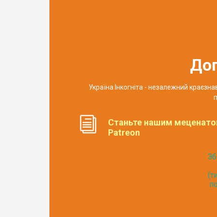
До
Україна Інкогніта - незалежний краєзн
п
Станьте нашим меценато
Patreon
Зб
(т
по