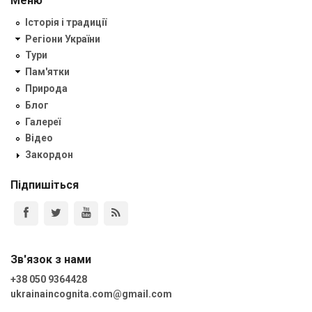
Меню
Історія і традиції
Регіони України
Тури
Пам'ятки
Природа
Блог
Галереї
Відео
Закордон
Підпишіться
Зв'язок з нами
+38 050 9364428
ukrainaincognita.com@gmail.com