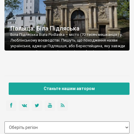
Польща. Біла Підляська
Біла Підляська Biała Podlaska – місто (70 тисяч мешканців) у
Люблінському воєводстві. Пишуть, що походження назви
українське, адже це Підляшшя, або Берестейщина, яку завжди
вважали українським етнічним регіоном (нині у складі
Білорусі). Заснував місто Петро Янович із роду Іллінічів. Його
прізвисько було Білий, от поселення назвали Біла. Перша
письмова згадка датується 1345 роком, а у […]
Станьте нашим автором