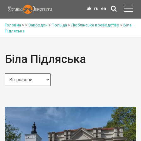
uk
ru
en
Головна
>
>
Закордон
>
Польща
>
Люблінське воєводство
>
Біла
Підляська
Біла Підляська