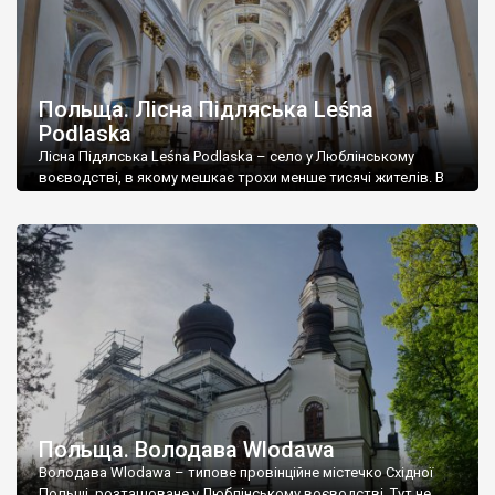
Польща. Лісна Підляська Leśna
Podlaska
Лісна Підялська Leśna Podlaska – село у Люблінському
воєводстві, в якому мешкає трохи менше тисячі жителів. В
окрузі воно відоме своїм монастирем – санктуарієм Різдва
Пресвятої Діви Марії. Головним храмом монастиря є базиліка
Різдва Пресвятої Богородиці, яку звели у 1730-1752 роках з
ініціативи отців-паулинів, які приїахали сюди із Ченстохови. В
період російського панування монастир переосвячували […]
Польща. Володава Wlodawa
Володава Wlodawa – типове провінційне містечко Східної
Польщі, розташоване у Люблінському воєводстві. Тут не