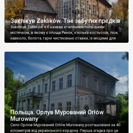
Заклікув Zaklików. Тіні забутих предків
Заклікув Zaklików я б назвав еталонним польським
містечком, в якому є площа Ринок, є кілька костьолів, ліси,
навколо, болота, гарні чистесенькі ставки, із місцями для
риболовлі, пікніків, із острівцями, альтанками, із кількома
гарними готельчиками та кількома симпатичними
рестораціями. Такі містечка спокійні й тихі в будні дні,
оживають на уікенди і свята, коли сюди їдуть туристи […]
Польща. Орлув Мурований Orłów
Murowany
Село Орлов Мурований Orłów Murowany розташоване за 40
кілометрів від українського кордону. Перша згадка про це