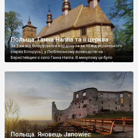
Польща. Ганна Hanna та її церква
За 3 км від білоруського кордону та за 10 від українського
(через Білорусь), у Люблінському воєводстві на
Берестейщині є село Ганна Hanna. В минулому це було
українське село, але під час операції “Вісла” українці були
депортовані. Нині не знаю чи мешкають у Ганні українці, але
під час нашого візиту вони там були – будівельники-
реставратори із […]
Польща. Яновець Janowiec