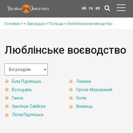
uk
ru
en
Головна
>
>
Закордон
>
Польща
>
Люблінське воєводство
Люблінське воєводство
Біла Підляська
Ломази
Володава
Орлов-Мурований
Ганна
Холм
Заклікув Zaklików
Яновець
Лісна Підляська