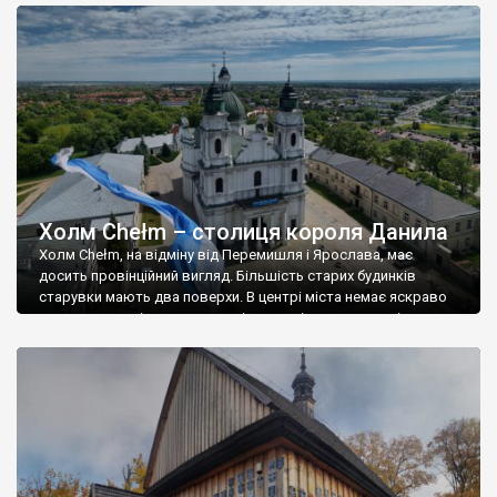
Холм Chełm – столиця короля Данила
Холм Chełm, на відміну від Перемишля і Ярослава, має
досить провінційний вигляд. Більшість старих будинків
старувки мають два поверхи. В центрі міста немає яскраво
виражених архітектурних домінант – кілька костьолів,
православні церкви, зведені в часи російської окупації,
невеликі адміністративні будівлі й торгові кам’яниці таку
роль на себе взяти не можуть. Найцікавішою атракцією
старувки є колишня […]