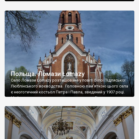
село датується 1396 роком. В селі є руїни середньовічного
замку, такі незначні, що ми їх навіть не знайшли. Але знайшли
палац графів Кіцьких – проста двоповерхова класицистична
будівля із одноповерховим флігелем. Збудували палац у 1842
році (проект Генріка Марконі), […]
Польща. Ломази Łomazy
Село Ломази Łomazy розташоване у повіті Білої Підляської
Люблінського воєводства. Головною пам’яткою цього села
є неоготичний костьол Петра і Павла, зведений у 1907 році.
Ми їхали повз, але не змогли не зупинитись біля нього, адже
храм доволі симпатичний. Фото Романа Маленкова.