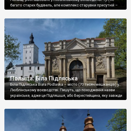
багато старих будівель, але комплекс старувки присутній –
двоповерхові будинки, і житлові, і адміністративні. А ще тут є
храми. Володава вважається найпівнічнішим містом
колишньої Русі – воно входило у володіння Данила
Галицького. Ну а потім був тривалий період Речі Посполитої
та […]
Польща. Біла Підляська
Біла Підляська Biała Podlaska – місто (70 тисяч мешканців) у
Люблінському воєводстві. Пишуть, що походження назви
українське, адже це Підляшшя, або Берестейщина, яку завжди
вважали українським етнічним регіоном (нині у складі
Білорусі). Заснував місто Петро Янович із роду Іллінічів. Його
прізвисько було Білий, от поселення назвали Біла. Перша
письмова згадка датується 1345 роком, а у […]