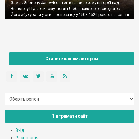
Замок Яновець Janowiec стоїть на високому пагорбі над
Віслою, у Пулавському повіті Люблінського воєводства.
Його збудували у стилі ренесансу у 1508-1526 роках, на кошти
Миколая Фірлея, майбутнього старости Казімежа. У 1565–
1585 роках твердиню було перебудовано у стилі пізнього
ренесансу – маньєризму. Роботами керував італійський
архітектор Санті Гуччі, із Флоренції. Як і більшість польських
замків, Яновець […]
Станьте нашим автором
Підтримати сайт
Вхід
Реєстрація