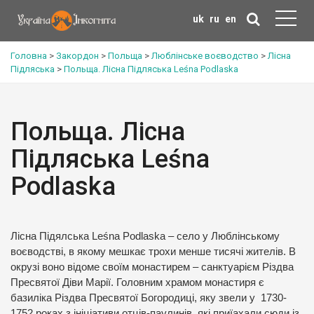
uk
ru
en
Головна
>
Закордон
>
Польща
>
Люблінське воєводство
>
Лісна
Підляська
>
Польща. Лісна Підляська Leśna Podlaska
Польща. Лісна
Підляська Leśna
Podlaska
Лісна Підялська Leśna Podlaska – село у Люблінському
воєводстві, в якому мешкає трохи менше тисячі жителів. В
окрузі воно відоме своїм монастирем – санктуарієм Різдва
Пресвятої Діви Марії. Головним храмом монастиря є
базиліка Різдва Пресвятої Богородиці, яку звели у 1730-
1752 роках з ініціативи отців-паулинів, які приїахали сюди із