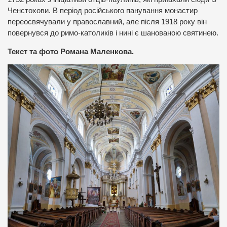
Ченстохови. В період російського панування монастир
переосвячували у православний, але після 1918 року він
повернувся до римо-католиків і нині є шанованою святинею.
Текст та фото Романа Маленкова.