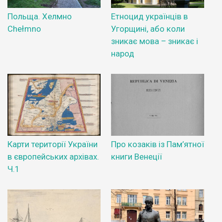
Польща. Хелмно
Етноцид українців в
Chełmno
Угорщині, або коли
зникає мова – зникає і
народ
Карти території України
Про козаків із Пам’ятної
в європейських архівах.
книги Венеції
Ч.1