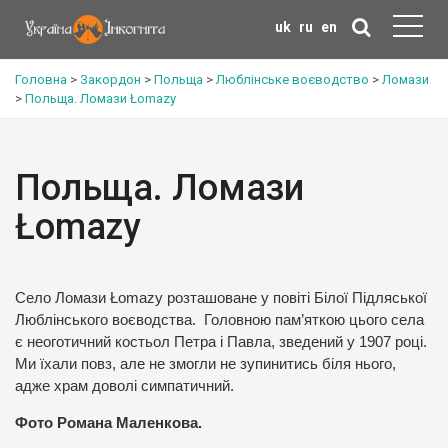
uk
ru
en
Головна
>
Закордон
>
Польща
>
Люблінське воєводство
>
Ломази
>
Польща. Ломази Łomazy
Польща. Ломази
Łomazy
Село Ломази Łomazy розташоване у повіті Білої Підляської
Люблінського воєводства. Головною пам’яткою цього села
є неоготичний костьол Петра і Павла, зведений у 1907 році.
Ми їхали повз, але не змогли не зупинитись біля нього,
адже храм доволі симпатичний.
Фото Романа Маленкова.