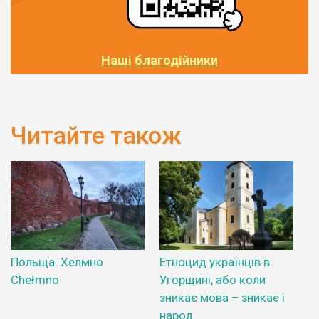
Наші благодійники
Читайте також
Польща. Хелмно
Етноцид українців в
Chełmno
Угорщині, або коли
зникає мова – зникає і
народ