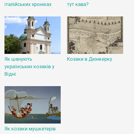
італійських хроніках
тут кава?
Як шанують
Козаки в Дюнкерку
українських козаків у
Відні
Як козаки мушкетерів