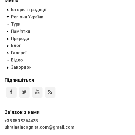
Меню
Історія і традиції
Регіони України
Тури
Пам'ятки
Природа
Блог
Галереї
Відео
Закордон
Підпишіться
Зв'язок з нами
+38 050 9364428
ukrainaincognita.com@gmail.com