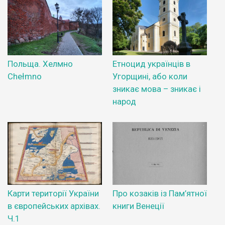
Польща. Хелмно
Етноцид українців в
Chełmno
Угорщині, або коли
зникає мова – зникає і
народ
Карти території України
Про козаків із Пам’ятної
в європейських архівах.
книги Венеції
Ч.1