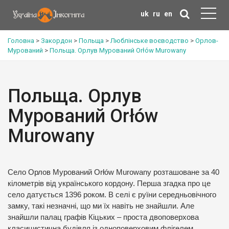
uk
ru
en
Головна
>
Закордон
>
Польща
>
Люблінське воєводство
>
Орлов-
Мурований
>
Польща. Орлув Мурований Orłów Murowany
Польща. Орлув
Мурований Orłów
Murowany
Село Орлов Мурований Orłów Murowany розташоване за 40
кілометрів від українського кордону. Перша згадка про це
село датується 1396 роком. В селі є руїни середньовічного
замку, такі незначні, що ми їх навіть не знайшли. Але
знайшли палац графів Кіцьких – проста двоповерхова
класицистична будівля із одноповерховим флігелем.