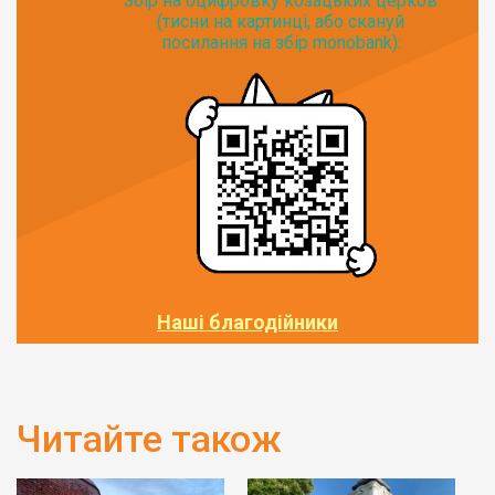
Збір на оцифровку козацьких церков
(тисни на картинці, або скануй
посилання на збір monobank):
Наші благодійники
Читайте також