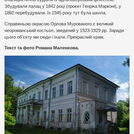
Збудували палац у 1842 році (проект Генріка Марконі), у
1882 перебудували. Із 1945 року тут була школа.
Справжньою окрасою Орлова Мурованого є великий
неороманський костьол, зведений у 1923-1929 рр. Заради
цього об’єкту ми сюди і їхали. Прекрасний храм.
Текст та фото Романа Маленкова.