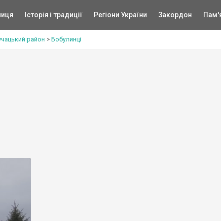
ниця
Історія і традиції
Регіони України
Закордон
Пам'
учацький район
>
Бобулинці