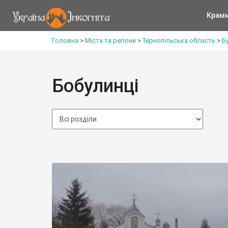
Крам
Головна
>
Міста та регіони
>
Тернопільська область
>
Б
Бобулинці