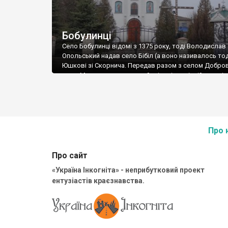
Бобулинці
Село Бобулинці відомі з 1375 року, тоді Володислав
Опольський надав село Бібіл (а воно називалось тод
Юшкові зі Скорнича. Передав разом з селом Добро
яке в Монастириському районі, у відповідній статті 
Доброводи можете почитати про Володислава
Опольського, щоб не повторюватись. На мапі Бопла
року село вказано вже з назвою Бобоул. На початку 
Про 
Про сайт
«Україна Інкогніта» - неприбутковий проект
ентузіастів краєзнавства.