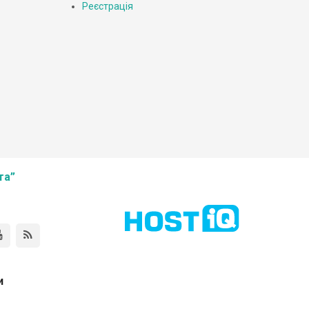
Реєстрація
та”
и