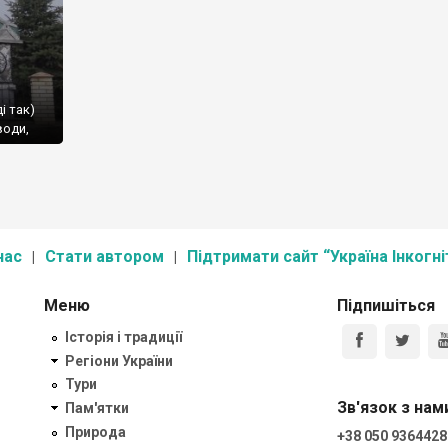
і так)
води,
про
на 1650
[…]
нас
Стати автором
Підтримати сайт “Україна Інкогні
Меню
Підпишіться
Історія і традиції
Регіони України
Тури
Зв'язок з нам
Пам'ятки
Природа
+38 050 9364428